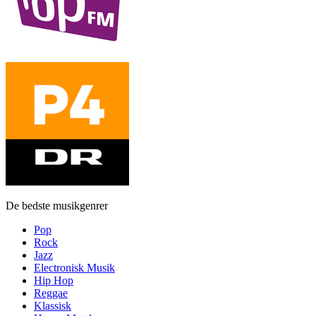
De bedste musikgenrer
Pop
Rock
Jazz
Electronisk Musik
Hip Hop
Reggae
Klassisk