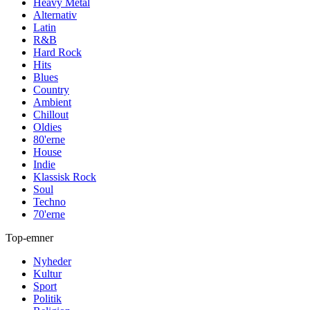
Heavy Metal
Alternativ
Latin
R&B
Hard Rock
Hits
Blues
Country
Ambient
Chillout
Oldies
80'erne
House
Indie
Klassisk Rock
Soul
Techno
70'erne
Top-emner
Nyheder
Kultur
Sport
Politik