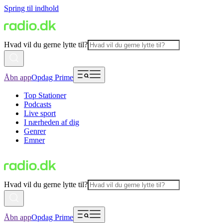
Spring til indhold
Hvad vil du gerne lytte til?
Åbn app
Opdag Prime
Top Stationer
Podcasts
Live sport
I nærheden af dig
Genrer
Emner
Hvad vil du gerne lytte til?
Åbn app
Opdag Prime