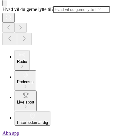
Hvad vil du gerne lytte til?
Radio
Podcasts
Live sport
I nærheden af dig
Åbn app