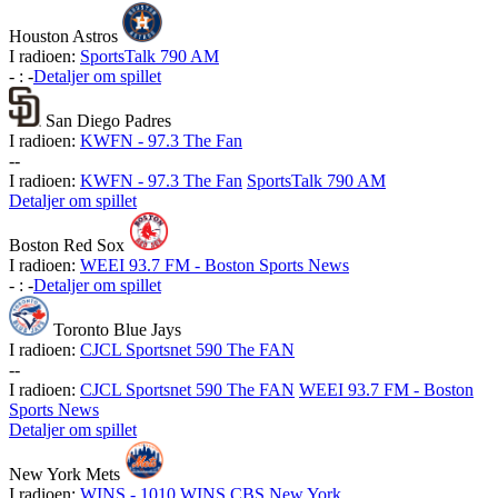
Houston Astros
I radioen:
SportsTalk 790 AM
-
:
-
Detaljer om spillet
San Diego Padres
I radioen:
KWFN - 97.3 The Fan
-
-
I radioen:
KWFN - 97.3 The Fan
SportsTalk 790 AM
Detaljer om spillet
Boston Red Sox
I radioen:
WEEI 93.7 FM - Boston Sports News
-
:
-
Detaljer om spillet
Toronto Blue Jays
I radioen:
CJCL Sportsnet 590 The FAN
-
-
I radioen:
CJCL Sportsnet 590 The FAN
WEEI 93.7 FM - Boston
Sports News
Detaljer om spillet
New York Mets
I radioen:
WINS - 1010 WINS CBS New York