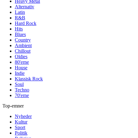
Heavy Metal
Alternativ
Latin
R&B
Hard Rock
Hits
Blues
Country
Ambient
Chillout
Oldies
80'erne
House
Indie
Klassisk Rock
Soul
Techno
70'erne
Top-emner
Nyheder
Kultur
Sport
Politik