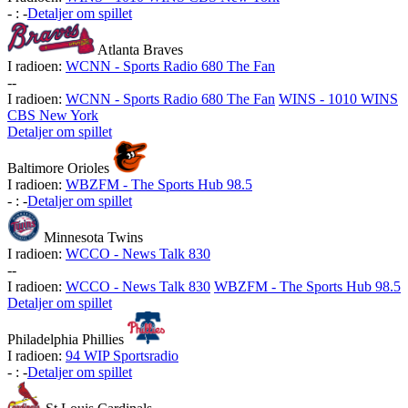
-
:
-
Detaljer om spillet
Atlanta Braves
I radioen:
WCNN - Sports Radio 680 The Fan
-
-
I radioen:
WCNN - Sports Radio 680 The Fan
WINS - 1010 WINS
CBS New York
Detaljer om spillet
Baltimore Orioles
I radioen:
WBZFM - The Sports Hub 98.5
-
:
-
Detaljer om spillet
Minnesota Twins
I radioen:
WCCO - News Talk 830
-
-
I radioen:
WCCO - News Talk 830
WBZFM - The Sports Hub 98.5
Detaljer om spillet
Philadelphia Phillies
I radioen:
94 WIP Sportsradio
-
:
-
Detaljer om spillet