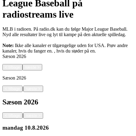
League Baseball på
radiostreams live
MLB i radioen. På radio.dk kan du følge Major League Baseball.
Nyd alle resultater live og lyt til kampe på den aktuelle spilledag.
Note:
Ikke alle kanaler er tilgængelige uden for USA. Prøv andre
kanaler, hvis du fanger en.
, hvis du støder på en.
Sæson
2026
<
tilbage
næste
>
Sæson
2026
|
<
tilbage
næste
>
Sæson
2026
|
<
tilbage
næste
>
mandag
10.8.2026