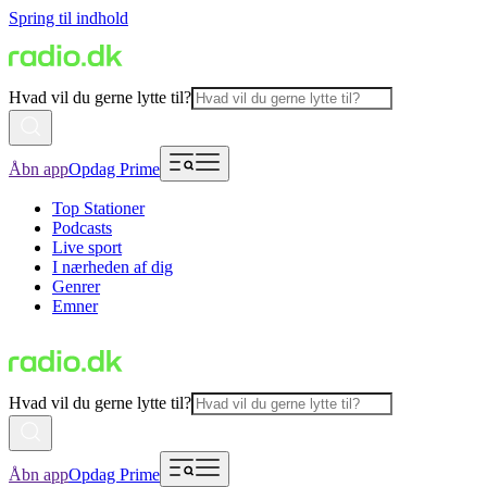
Spring til indhold
Hvad vil du gerne lytte til?
Åbn app
Opdag Prime
Top Stationer
Podcasts
Live sport
I nærheden af dig
Genrer
Emner
Hvad vil du gerne lytte til?
Åbn app
Opdag Prime