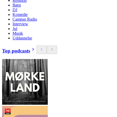
Religion
Børn
DJ
Komedie
Campus Radio
Interview
Jul
Musik
Uddannelse
Top podcasts