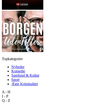
Topkategorier
Nyheder
Komedie
Samfund & Kultur
Sport
Ægte Kriminalitet
A - H
I - P
Q - Z