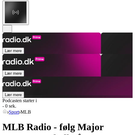
Lær mere
Lær mere
Lær mere
Podcasten starter i
- 0 sek.
Sport
MLB
MLB Radio - følg Major