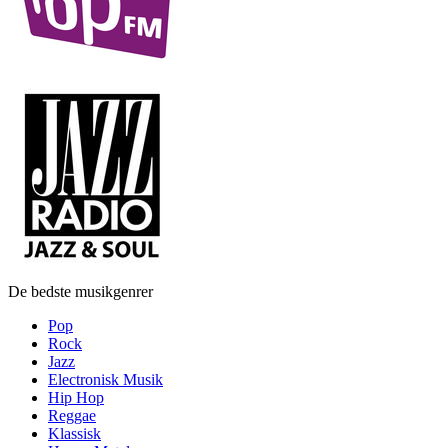
De bedste musikgenrer
Pop
Rock
Jazz
Electronisk Musik
Hip Hop
Reggae
Klassisk