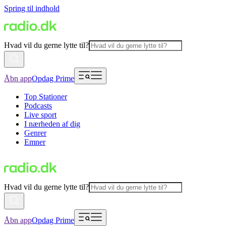
Spring til indhold
Hvad vil du gerne lytte til?
Åbn app
Opdag Prime
Top Stationer
Podcasts
Live sport
I nærheden af dig
Genrer
Emner
Hvad vil du gerne lytte til?
Åbn app
Opdag Prime