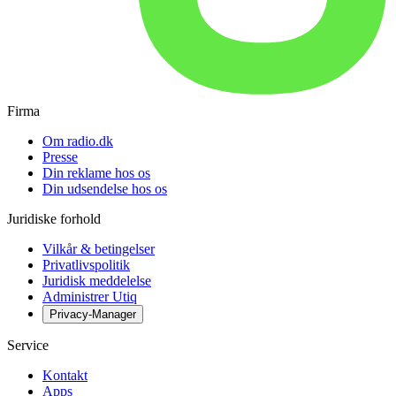
Firma
Om radio.dk
Presse
Din reklame hos os
Din udsendelse hos os
Juridiske forhold
Vilkår & betingelser
Privatlivspolitik
Juridisk meddelelse
Administrer Utiq
Privacy-Manager
Service
Kontakt
Apps