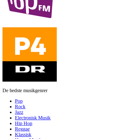
De bedste musikgenrer
Pop
Rock
Jazz
Electronisk Musik
Hip Hop
Reggae
Klassisk