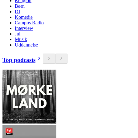
Religion
Børn
DJ
Komedie
Campus Radio
Interview
Jul
Musik
Uddannelse
Top podcasts