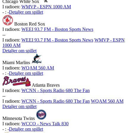
Chicago White Sox
I radioen:
WMVP - ESPN 1000 AM
-
:
-
Detaljer om spillet
Boston Red Sox
I radioen:
WEEI 93.7 FM - Boston Sports News
-
-
I radioen:
WEEI 93.7 FM - Boston Sports News
WMVP - ESPN
1000 AM
Detaljer om spillet
Miami Marlins
I radioen:
WQAM 560 AM
-
:
-
Detaljer om spillet
Atlanta Braves
I radioen:
WCNN - Sports Radio 680 The Fan
-
-
I radioen:
WCNN - Sports Radio 680 The Fan
WQAM 560 AM
Detaljer om spillet
Minnesota Twins
I radioen:
WCCO - News Talk 830
-
:
-
Detaljer om spillet