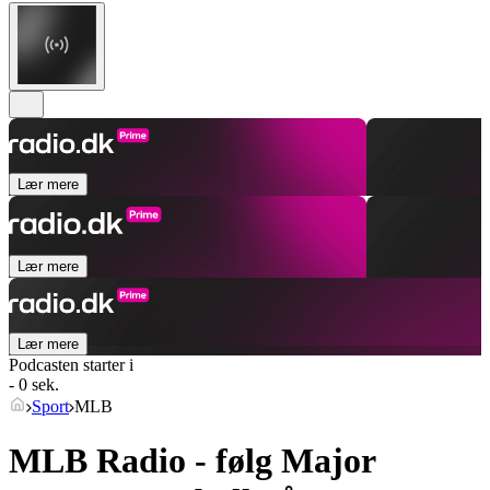
Lær mere
Lær mere
Lær mere
Podcasten starter i
- 0 sek.
Sport
MLB
MLB Radio - følg Major