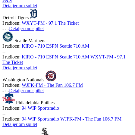
FAN
Detaljer om spillet
Detroit Tigers
I radioen:
WXYT-FM - 97.1 The Ticket
-
:
-
Detaljer om spillet
Seattle Mariners
I radioen:
KIRO - 710 ESPN Seattle 710 AM
-
-
I radioen:
KIRO - 710 ESPN Seattle 710 AM
WXYT-FM - 97.1
The Ticket
Detaljer om spillet
Washington Nationals
I radioen:
WJFK-FM - The Fan 106.7 FM
-
:
-
Detaljer om spillet
Philadelphia Phillies
I radioen:
94 WIP Sportsradio
-
-
I radioen:
94 WIP Sportsradio
WJFK-FM - The Fan 106.7 FM
Detaljer om spillet