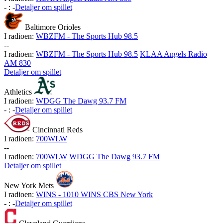
-
:
-
Detaljer om spillet
Baltimore Orioles
I radioen:
WBZFM - The Sports Hub 98.5
-
-
I radioen:
WBZFM - The Sports Hub 98.5
KLAA Angels Radio
AM 830
Detaljer om spillet
Athletics
I radioen:
WDGG The Dawg 93.7 FM
-
:
-
Detaljer om spillet
Cincinnati Reds
I radioen:
700WLW
-
-
I radioen:
700WLW
WDGG The Dawg 93.7 FM
Detaljer om spillet
New York Mets
I radioen:
WINS - 1010 WINS CBS New York
-
:
-
Detaljer om spillet