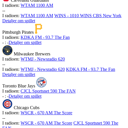
Cleveland Guardians
I radioen:
WTAM 1100 AM
-
-
I radioen:
WTAM 1100 AM
WINS - 1010 WINS CBS New York
Detaljer om spillet
Pittsburgh Pirates
I radioen:
KDKA FM - 93.7 The Fan
-
:
-
Detaljer om spillet
Milwaukee Brewers
I radioen:
WTMJ - Newsradio 620
-
-
I radioen:
WTMJ - Newsradio 620
KDKA FM - 93.7 The Fan
Detaljer om spillet
Toronto Blue Jays
I radioen:
CJCL Sportsnet 590 The FAN
-
:
-
Detaljer om spillet
Chicago Cubs
I radioen:
WSCR - 670 AM The Score
-
-
I radioen:
WSCR - 670 AM The Score
CJCL Sportsnet 590 The