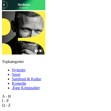
Topkategorier
Nyheder
Sport
Samfund & Kultur
Komedie
Ægte Kriminalitet
A - H
I - P
Q - Z