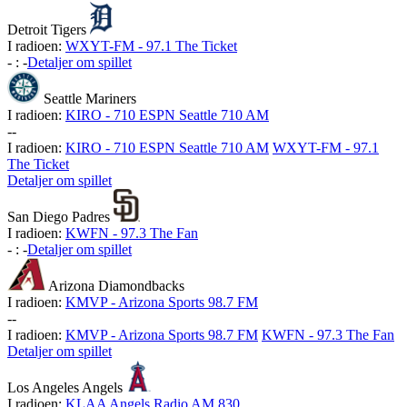
Detroit Tigers
I radioen:
WXYT-FM - 97.1 The Ticket
-
:
-
Detaljer om spillet
Seattle Mariners
I radioen:
KIRO - 710 ESPN Seattle 710 AM
-
-
I radioen:
KIRO - 710 ESPN Seattle 710 AM
WXYT-FM - 97.1
The Ticket
Detaljer om spillet
San Diego Padres
I radioen:
KWFN - 97.3 The Fan
-
:
-
Detaljer om spillet
Arizona Diamondbacks
I radioen:
KMVP - Arizona Sports 98.7 FM
-
-
I radioen:
KMVP - Arizona Sports 98.7 FM
KWFN - 97.3 The Fan
Detaljer om spillet
Los Angeles Angels
I radioen:
KLAA Angels Radio AM 830