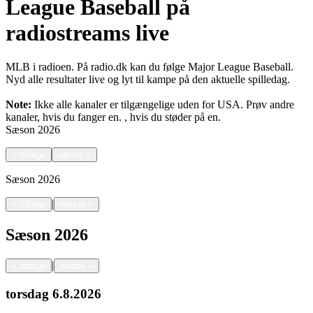
League Baseball på
radiostreams live
MLB i radioen. På radio.dk kan du følge Major League Baseball.
Nyd alle resultater live og lyt til kampe på den aktuelle spilledag.
Note:
Ikke alle kanaler er tilgængelige uden for USA. Prøv andre
kanaler, hvis du fanger en.
, hvis du støder på en.
Sæson
2026
<
tilbage
næste
>
Sæson
2026
|
<
tilbage
næste
>
Sæson
2026
|
<
tilbage
næste
>
torsdag
6.8.2026