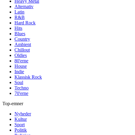
Heavy Metal
Alternativ
Latin
R&B
Hard Rock
Hits
Blues
Country
Ambient
Chillout
Oldies
80'erne
House
Indie
Klassisk Rock
Soul
Techno
70'erne
Top-emner
Nyheder
Kultur
Sport
Politik