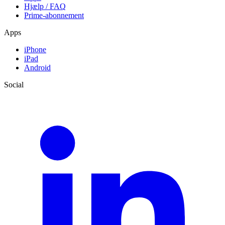
Hjælp / FAQ
Prime-abonnement
Apps
iPhone
iPad
Android
Social