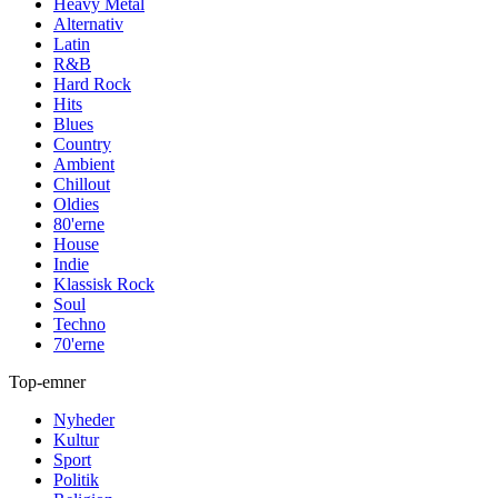
Heavy Metal
Alternativ
Latin
R&B
Hard Rock
Hits
Blues
Country
Ambient
Chillout
Oldies
80'erne
House
Indie
Klassisk Rock
Soul
Techno
70'erne
Top-emner
Nyheder
Kultur
Sport
Politik