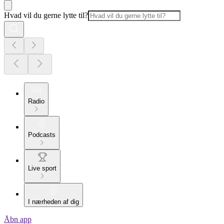
Hvad vil du gerne lytte til?
Radio
Podcasts
Live sport
I nærheden af dig
Åbn app