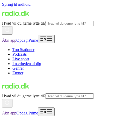
Spring til indhold
Hvad vil du gerne lytte til?
Åbn app
Opdag Prime
Top Stationer
Podcasts
Live sport
I nærheden af dig
Genrer
Emner
Hvad vil du gerne lytte til?
Åbn app
Opdag Prime