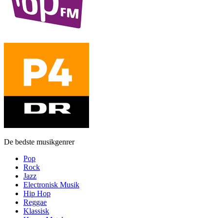
De bedste musikgenrer
Pop
Rock
Jazz
Electronisk Musik
Hip Hop
Reggae
Klassisk