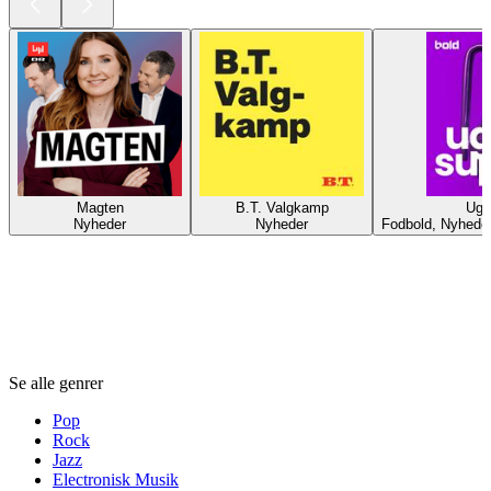
Magten
B.T. Valgkamp
Uge
Nyheder
Nyheder
Fodbold, Nyheder
Genrer
Genrer
Genrer
Se alle genrer
Pop
Rock
Jazz
Electronisk Musik