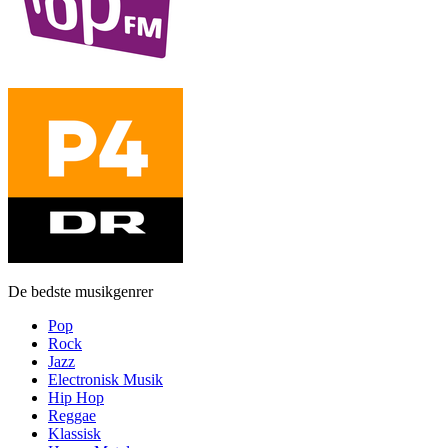
De bedste musikgenrer
Pop
Rock
Jazz
Electronisk Musik
Hip Hop
Reggae
Klassisk