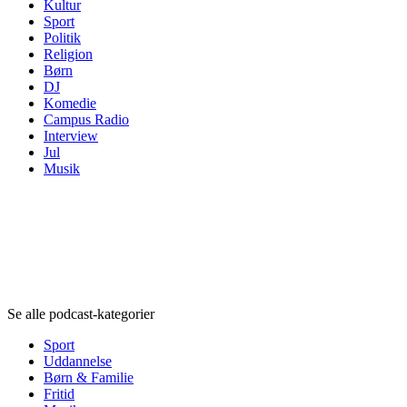
Kultur
Sport
Politik
Religion
Børn
DJ
Komedie
Campus Radio
Interview
Jul
Musik
Podcast-kategorier
Podcast-kategorier
Podcast-kategorier
Se alle podcast-kategorier
Sport
Uddannelse
Børn & Familie
Fritid