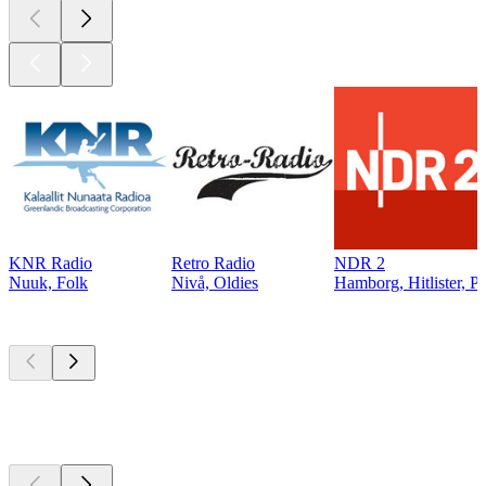
KNR Radio
Retro Radio
NDR 2
Nuuk, Folk
Nivå, Oldies
Hamborg, Hitlister, P
Top
podcasts
Top
podcasts
Top
podcasts