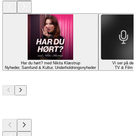
Har du hørt? med Nikita Klæstrup
Vi ser på det
Nyheder, Samfund & Kultur, Underholdningsnyheder
TV & Film
Nyt og
enestående
Nyt og
enestående
Nyt og
enestående