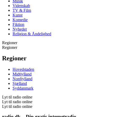
Musik
Videnskab
TV & Film
Kunst
Komedie
Fiktion
Nyheder
Religion & Åndelighed
Regioner
Regioner
Regioner
Hovedstaden
Midtjylland
Nordjylland
Sjælland
Syddanmark
Lyt til radio online
Lyt til radio online
Lyt til radio online
radio.dk – Din gratis internetradio