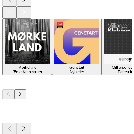
Mørkeland
Genstart
Millionærklu
Ægte Kriminalitet
Nyheder
Forretnin
I øjeblikket
populær
I øjeblikket
populær
I øjeblikket
populær