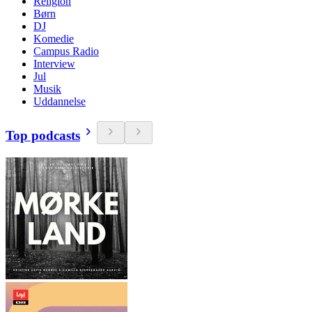
Religion
Børn
DJ
Komedie
Campus Radio
Interview
Jul
Musik
Uddannelse
Top podcasts