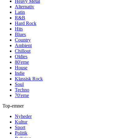
Heavy Metal
Alternativ
Latin
R&B
Hard Rock
Hits
Blues
Country
Ambient
Chillout
Oldies
80'erne
House
Indie
Klassisk Rock
Soul
Techno
70'erne
Top-emner
Nyheder
Kultur
Sport
Politik