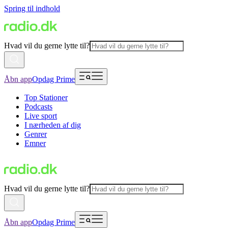
Spring til indhold
Hvad vil du gerne lytte til?
Åbn app
Opdag Prime
Top Stationer
Podcasts
Live sport
I nærheden af dig
Genrer
Emner
Hvad vil du gerne lytte til?
Åbn app
Opdag Prime