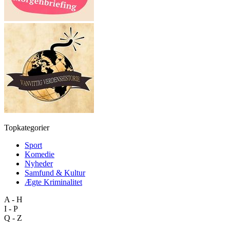
Topkategorier
Sport
Komedie
Nyheder
Samfund & Kultur
Ægte Kriminalitet
A - H
I - P
Q - Z