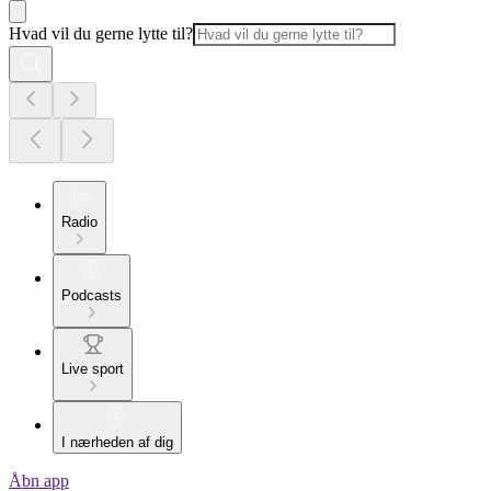
Hvad vil du gerne lytte til?
Radio
Podcasts
Live sport
I nærheden af dig
Åbn app