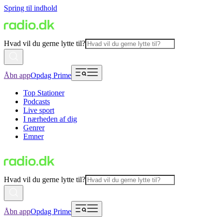
Spring til indhold
Hvad vil du gerne lytte til?
Åbn app
Opdag Prime
Top Stationer
Podcasts
Live sport
I nærheden af dig
Genrer
Emner
Hvad vil du gerne lytte til?
Åbn app
Opdag Prime