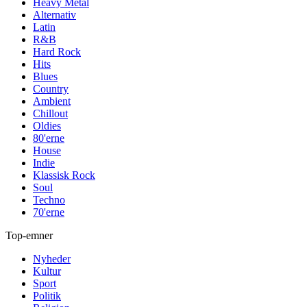
Heavy Metal
Alternativ
Latin
R&B
Hard Rock
Hits
Blues
Country
Ambient
Chillout
Oldies
80'erne
House
Indie
Klassisk Rock
Soul
Techno
70'erne
Top-emner
Nyheder
Kultur
Sport
Politik