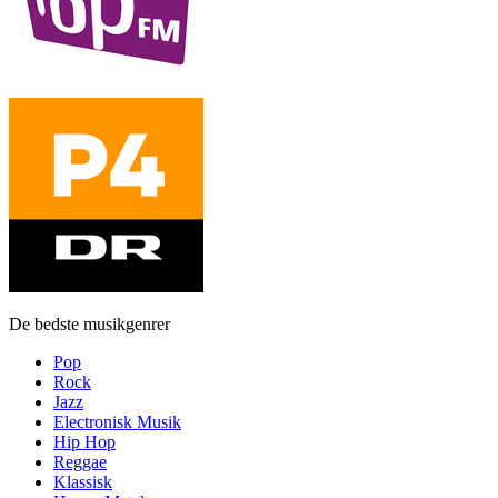
De bedste musikgenrer
Pop
Rock
Jazz
Electronisk Musik
Hip Hop
Reggae
Klassisk