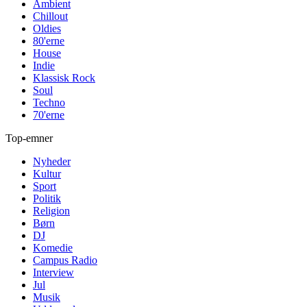
Ambient
Chillout
Oldies
80'erne
House
Indie
Klassisk Rock
Soul
Techno
70'erne
Top-emner
Nyheder
Kultur
Sport
Politik
Religion
Børn
DJ
Komedie
Campus Radio
Interview
Jul
Musik