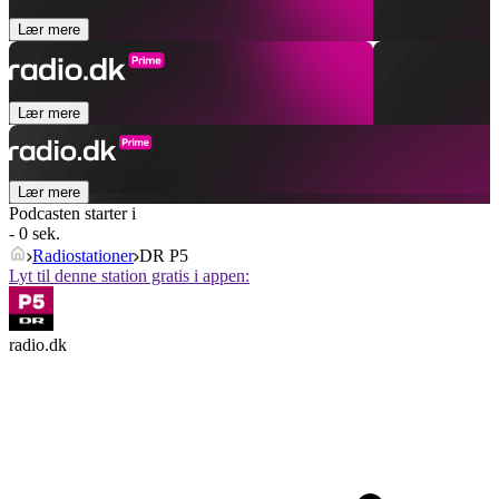
Lær mere
Lær mere
Lær mere
Podcasten starter i
- 0 sek.
Radiostationer
DR P5
Lyt til denne station gratis i appen:
radio.dk