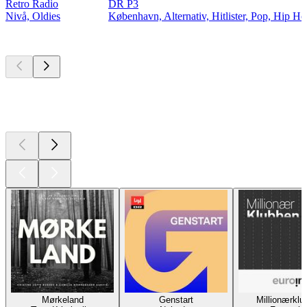
Retro Radio
DR P3
Nivå, Oldies
København, Alternativ, Hitlister, Pop, Hip H
Top
podcasts
Top
podcasts
Top
podcasts
Mørkeland
Genstart
Millionærklu