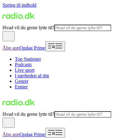
Spring til indhold
Hvad vil du gerne lytte til?
Åbn app
Opdag Prime
Top Stationer
Podcasts
Live sport
I nærheden af dig
Genrer
Emner
Hvad vil du gerne lytte til?
Åbn app
Opdag Prime