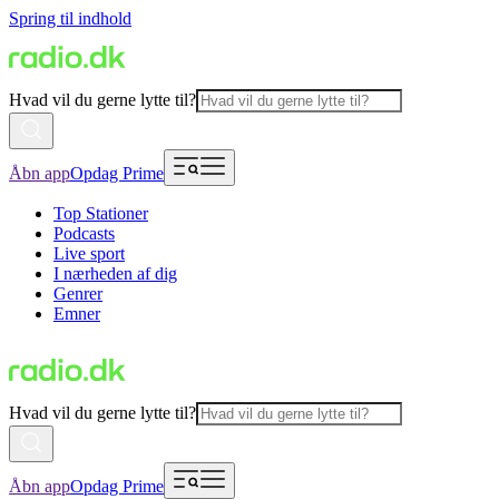
Spring til indhold
Hvad vil du gerne lytte til?
Åbn app
Opdag Prime
Top Stationer
Podcasts
Live sport
I nærheden af dig
Genrer
Emner
Hvad vil du gerne lytte til?
Åbn app
Opdag Prime