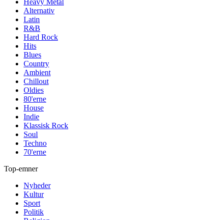
Heavy Metal
Alternativ
Latin
R&B
Hard Rock
Hits
Blues
Country
Ambient
Chillout
Oldies
80'erne
House
Indie
Klassisk Rock
Soul
Techno
70'erne
Top-emner
Nyheder
Kultur
Sport
Politik