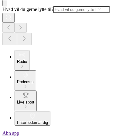
Hvad vil du gerne lytte til?
Radio
Podcasts
Live sport
I nærheden af dig
Åbn app