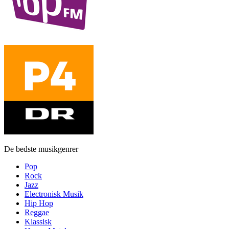
De bedste musikgenrer
Pop
Rock
Jazz
Electronisk Musik
Hip Hop
Reggae
Klassisk