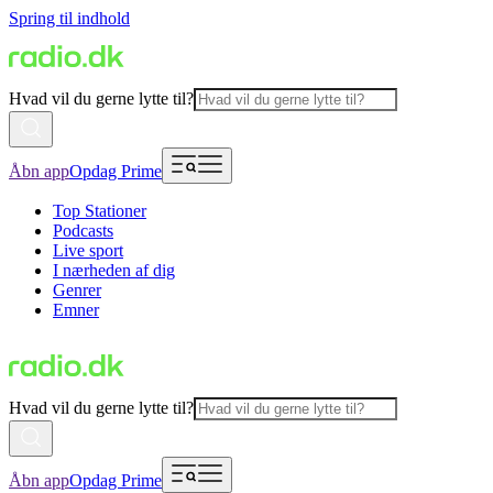
Spring til indhold
Hvad vil du gerne lytte til?
Åbn app
Opdag Prime
Top Stationer
Podcasts
Live sport
I nærheden af dig
Genrer
Emner
Hvad vil du gerne lytte til?
Åbn app
Opdag Prime