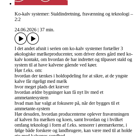
Ko-kalv systemer: Staldindretning, fravænning og teknologi –
2:2
24.06.2026
|
37 min.
I det andet afsnit i serien om ko-kalv systemer fortæller 3
økologiske mælkeproducenter, som driver deres gård med ko-
kalv kontakt, om hvordan de har indrettet og tilpasset stald og
system til at have kalvene gående ved køer.
Hør f.eks. om:
hvordan der tænkes i holdopdeling for at sikre, at de yngste
kalve får rigeligt med mælk
hvor meget plads det kræver
hvordan ældre bygninger kan få nyt liv med et
ammetantesystem
hvad man har valgt at fokusere på, når der bygges til et
ammetante-system
Hør desuden, hvordan producenterne oplever fravænningen
af kalven fra mælken og koen, samt hvordan og i hvilket
omfang teknologi i form af f.eks. sensorer i øremærkerne, i
følge både forskere og landbrugere, kan være med til at holde
øje med kalvenes sundhed.