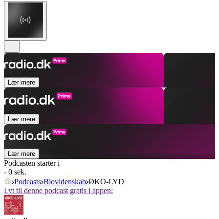
Lær mere
Lær mere
Lær mere
Podcasten starter i
- 0 sek.
Podcasts
Biovidenskab
ØKO-LYD
Lyt til denne podcast gratis i appen: