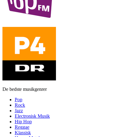
De bedste musikgenrer
Pop
Rock
Jazz
Electronisk Musik
Hip Hop
Reggae
Klassisk