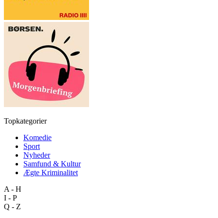
Topkategorier
Komedie
Sport
Nyheder
Samfund & Kultur
Ægte Kriminalitet
A - H
I - P
Q - Z