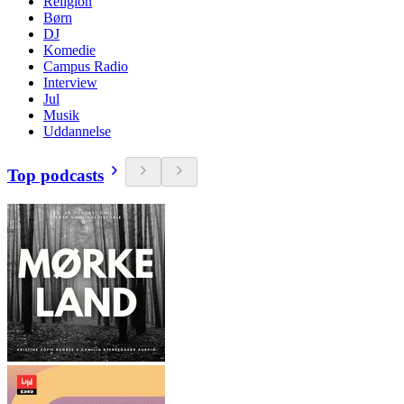
Religion
Børn
DJ
Komedie
Campus Radio
Interview
Jul
Musik
Uddannelse
Top podcasts