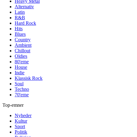
Heavy Metal
Alternativ
Latin
R&B
Hard Rock
Hits
Blues
Country
Ambient
Chillout
Oldies
80'erne
House
Indie
Klassisk Rock
Soul
Techno
70'erne
Top-emner
Nyheder
Kultur
Sport
Politik