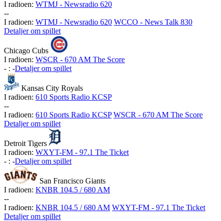
I radioen:
WTMJ - Newsradio 620
-
-
I radioen:
WTMJ - Newsradio 620
WCCO - News Talk 830
Detaljer om spillet
Chicago Cubs
I radioen:
WSCR - 670 AM The Score
-
:
-
Detaljer om spillet
Kansas City Royals
I radioen:
610 Sports Radio KCSP
-
-
I radioen:
610 Sports Radio KCSP
WSCR - 670 AM The Score
Detaljer om spillet
Detroit Tigers
I radioen:
WXYT-FM - 97.1 The Ticket
-
:
-
Detaljer om spillet
San Francisco Giants
I radioen:
KNBR 104.5 / 680 AM
-
-
I radioen:
KNBR 104.5 / 680 AM
WXYT-FM - 97.1 The Ticket
Detaljer om spillet