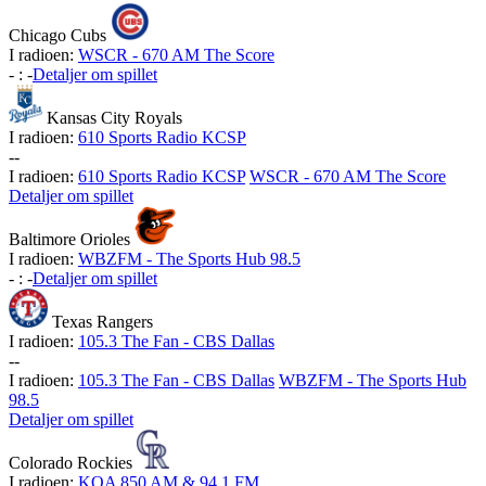
Chicago Cubs
I radioen:
WSCR - 670 AM The Score
-
:
-
Detaljer om spillet
Kansas City Royals
I radioen:
610 Sports Radio KCSP
-
-
I radioen:
610 Sports Radio KCSP
WSCR - 670 AM The Score
Detaljer om spillet
Baltimore Orioles
I radioen:
WBZFM - The Sports Hub 98.5
-
:
-
Detaljer om spillet
Texas Rangers
I radioen:
105.3 The Fan - CBS Dallas
-
-
I radioen:
105.3 The Fan - CBS Dallas
WBZFM - The Sports Hub
98.5
Detaljer om spillet
Colorado Rockies
I radioen:
KOA 850 AM & 94.1 FM