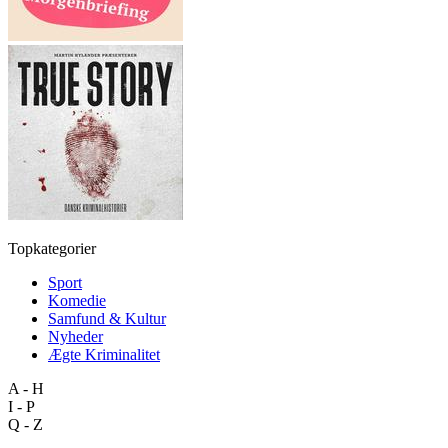
Topkategorier
Sport
Komedie
Samfund & Kultur
Nyheder
Ægte Kriminalitet
A - H
I - P
Q - Z