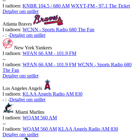
-
-
I radioen:
KNBR 104.5 / 680 AM
WXYT-FM - 97.1 The Ticket
Detaljer om spillet
Atlanta Braves
I radioen:
WCNN - Sports Radio 680 The Fan
-
:
-
Detaljer om spillet
New York Yankees
I radioen:
WFAN 66 AM - 101.9 FM
-
-
I radioen:
WFAN 66 AM - 101.9 FM
WCNN - Sports Radio 680
The Fan
Detaljer om spillet
Los Angeles Angels
I radioen:
KLAA Angels Radio AM 830
-
:
-
Detaljer om spillet
Miami Marlins
I radioen:
WQAM 560 AM
-
-
I radioen:
WQAM 560 AM
KLAA Angels Radio AM 830
Detaljer om spillet