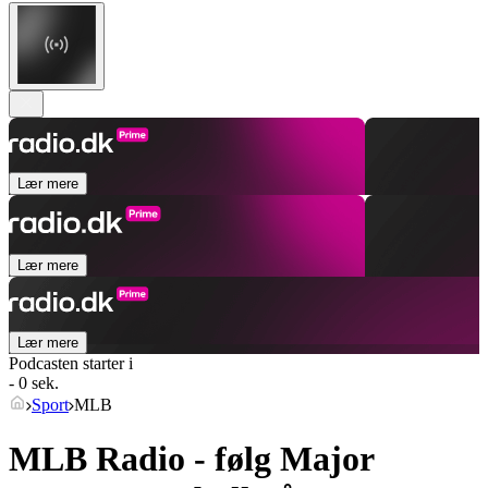
Lær mere
Lær mere
Lær mere
Podcasten starter i
- 0 sek.
Sport
MLB
MLB Radio - følg Major