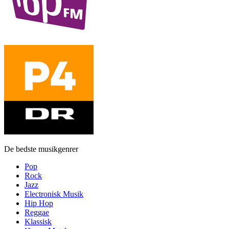
De bedste musikgenrer
Pop
Rock
Jazz
Electronisk Musik
Hip Hop
Reggae
Klassisk