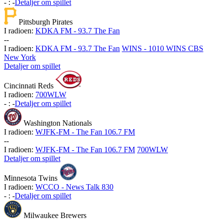
-
:
-
Detaljer om spillet
Pittsburgh Pirates
I radioen:
KDKA FM - 93.7 The Fan
-
-
I radioen:
KDKA FM - 93.7 The Fan
WINS - 1010 WINS CBS
New York
Detaljer om spillet
Cincinnati Reds
I radioen:
700WLW
-
:
-
Detaljer om spillet
Washington Nationals
I radioen:
WJFK-FM - The Fan 106.7 FM
-
-
I radioen:
WJFK-FM - The Fan 106.7 FM
700WLW
Detaljer om spillet
Minnesota Twins
I radioen:
WCCO - News Talk 830
-
:
-
Detaljer om spillet
Milwaukee Brewers