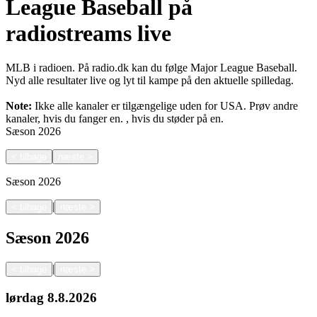
League Baseball på
radiostreams live
MLB i radioen. På radio.dk kan du følge Major League Baseball.
Nyd alle resultater live og lyt til kampe på den aktuelle spilledag.
Note:
Ikke alle kanaler er tilgængelige uden for USA. Prøv andre
kanaler, hvis du fanger en.
, hvis du støder på en.
Sæson
2026
<
tilbage
næste
>
Sæson
2026
|
<
tilbage
næste
>
Sæson
2026
|
<
tilbage
næste
>
lørdag
8.8.2026