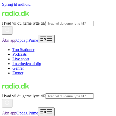
Spring til indhold
Hvad vil du gerne lytte til?
Åbn app
Opdag Prime
Top Stationer
Podcasts
Live sport
I nærheden af dig
Genrer
Emner
Hvad vil du gerne lytte til?
Åbn app
Opdag Prime