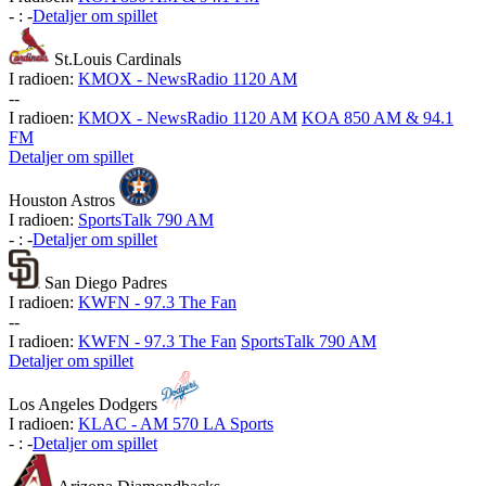
-
:
-
Detaljer om spillet
St.Louis Cardinals
I radioen:
KMOX - NewsRadio 1120 AM
-
-
I radioen:
KMOX - NewsRadio 1120 AM
KOA 850 AM & 94.1
FM
Detaljer om spillet
Houston Astros
I radioen:
SportsTalk 790 AM
-
:
-
Detaljer om spillet
San Diego Padres
I radioen:
KWFN - 97.3 The Fan
-
-
I radioen:
KWFN - 97.3 The Fan
SportsTalk 790 AM
Detaljer om spillet
Los Angeles Dodgers
I radioen:
KLAC - AM 570 LA Sports
-
:
-
Detaljer om spillet