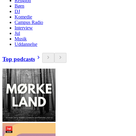
Religion
Børn
DJ
Komedie
Campus Radio
Interview
Jul
Musik
Uddannelse
Top podcasts