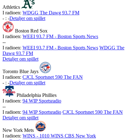
Athletics
I radioen:
WDGG The Dawg 93.7 FM
-
:
-
Detaljer om spillet
Boston Red Sox
I radioen:
WEEI 93.7 FM - Boston Sports News
-
-
I radioen:
WEEI 93.7 FM - Boston Sports News
WDGG The
Dawg 93.7 FM
Detaljer om spillet
Toronto Blue Jays
I radioen:
CJCL Sportsnet 590 The FAN
-
:
-
Detaljer om spillet
Philadelphia Phillies
I radioen:
94 WIP Sportsradio
-
-
I radioen:
94 WIP Sportsradio
CJCL Sportsnet 590 The FAN
Detaljer om spillet
New York Mets
I radioen:
WINS - 1010 WINS CBS New York