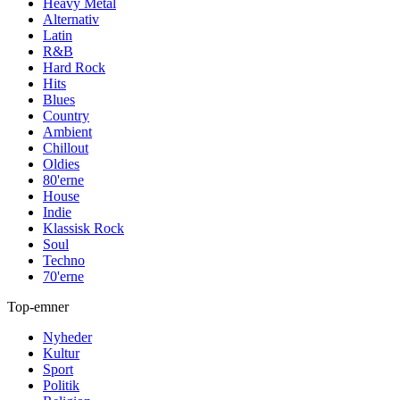
Heavy Metal
Alternativ
Latin
R&B
Hard Rock
Hits
Blues
Country
Ambient
Chillout
Oldies
80'erne
House
Indie
Klassisk Rock
Soul
Techno
70'erne
Top-emner
Nyheder
Kultur
Sport
Politik