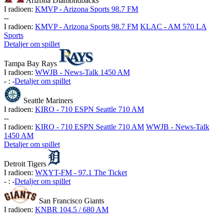
Arizona Diamondbacks
I radioen:
KMVP - Arizona Sports 98.7 FM
-
-
I radioen:
KMVP - Arizona Sports 98.7 FM
KLAC - AM 570 LA
Sports
Detaljer om spillet
Tampa Bay Rays
I radioen:
WWJB - News-Talk 1450 AM
-
:
-
Detaljer om spillet
Seattle Mariners
I radioen:
KIRO - 710 ESPN Seattle 710 AM
-
-
I radioen:
KIRO - 710 ESPN Seattle 710 AM
WWJB - News-Talk
1450 AM
Detaljer om spillet
Detroit Tigers
I radioen:
WXYT-FM - 97.1 The Ticket
-
:
-
Detaljer om spillet
San Francisco Giants
I radioen:
KNBR 104.5 / 680 AM