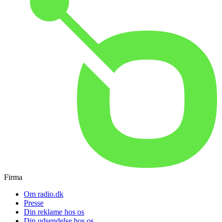
Firma
Om radio.dk
Presse
Din reklame hos os
Din udsendelse hos os