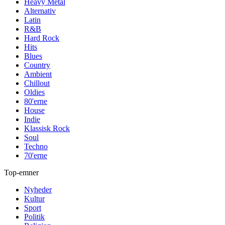
Heavy Metal
Alternativ
Latin
R&B
Hard Rock
Hits
Blues
Country
Ambient
Chillout
Oldies
80'erne
House
Indie
Klassisk Rock
Soul
Techno
70'erne
Top-emner
Nyheder
Kultur
Sport
Politik