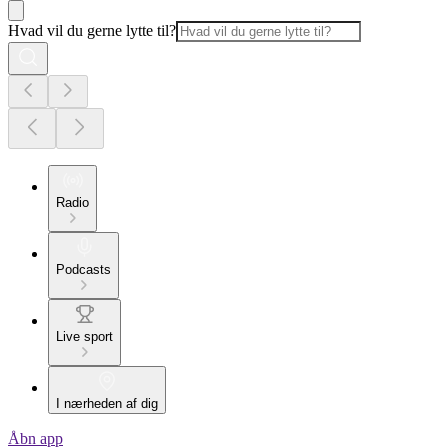
Hvad vil du gerne lytte til?
Radio
Podcasts
Live sport
I nærheden af dig
Åbn app