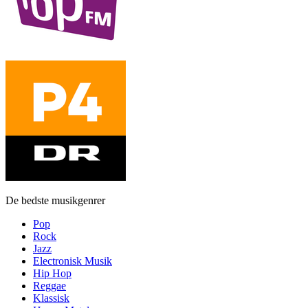
De bedste musikgenrer
Pop
Rock
Jazz
Electronisk Musik
Hip Hop
Reggae
Klassisk