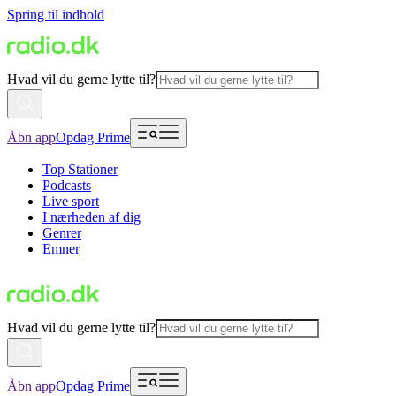
Spring til indhold
Hvad vil du gerne lytte til?
Åbn app
Opdag Prime
Top Stationer
Podcasts
Live sport
I nærheden af dig
Genrer
Emner
Hvad vil du gerne lytte til?
Åbn app
Opdag Prime