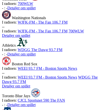
I radioen:
700WLW
-
:
-
Detaljer om spillet
Washington Nationals
I radioen:
WJFK-FM - The Fan 106.7 FM
-
-
I radioen:
WJFK-FM - The Fan 106.7 FM
700WLW
Detaljer om spillet
Athletics
I radioen:
WDGG The Dawg 93.7 FM
-
:
-
Detaljer om spillet
Boston Red Sox
I radioen:
WEEI 93.7 FM - Boston Sports News
-
-
I radioen:
WEEI 93.7 FM - Boston Sports News
WDGG The
Dawg 93.7 FM
Detaljer om spillet
Toronto Blue Jays
I radioen:
CJCL Sportsnet 590 The FAN
-
:
-
Detaljer om spillet