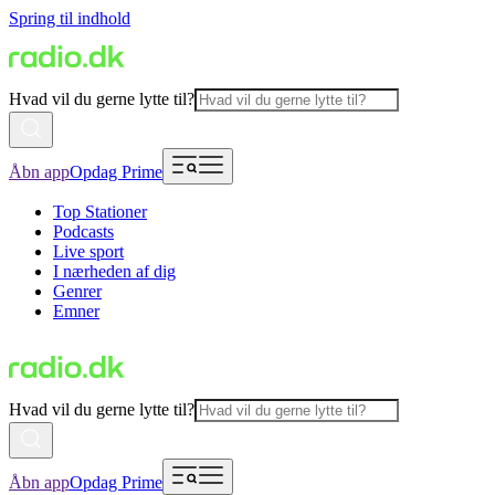
Spring til indhold
Hvad vil du gerne lytte til?
Åbn app
Opdag Prime
Top Stationer
Podcasts
Live sport
I nærheden af dig
Genrer
Emner
Hvad vil du gerne lytte til?
Åbn app
Opdag Prime