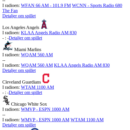
-
-
I radioen:
WFAN 66 AM - 101.9 FM
WCNN - Sports Radio 680
The Fan
Detaljer om spillet
Los Angeles Angels
I radioen:
KLAA Angels Radio AM 830
-
:
-
Detaljer om spillet
Miami Marlins
I radioen:
WQAM 560 AM
-
-
I radioen:
WQAM 560 AM
KLAA Angels Radio AM 830
Detaljer om spillet
Cleveland Guardians
I radioen:
WTAM 1100 AM
-
:
-
Detaljer om spillet
Chicago White Sox
I radioen:
WMVP - ESPN 1000 AM
-
-
I radioen:
WMVP - ESPN 1000 AM
WTAM 1100 AM
Detaljer om spillet