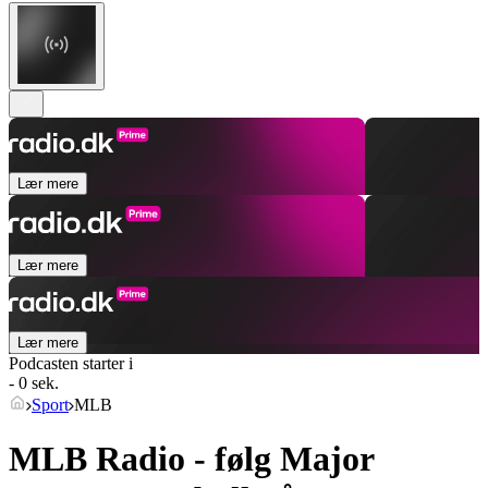
Lær mere
Lær mere
Lær mere
Podcasten starter i
- 0 sek.
Sport
MLB
MLB Radio - følg Major