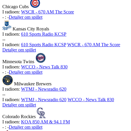
Chicago Cubs
I radioen:
WSCR - 670 AM The Score
-
:
-
Detaljer om spillet
Kansas City Royals
I radioen:
610 Sports Radio KCSP
-
-
I radioen:
610 Sports Radio KCSP
WSCR - 670 AM The Score
Detaljer om spillet
Minnesota Twins
I radioen:
WCCO - News Talk 830
-
:
-
Detaljer om spillet
Milwaukee Brewers
I radioen:
WTMJ - Newsradio 620
-
-
I radioen:
WTMJ - Newsradio 620
WCCO - News Talk 830
Detaljer om spillet
Colorado Rockies
I radioen:
KOA 850 AM & 94.1 FM
-
:
-
Detaljer om spillet