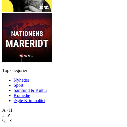
Topkategorier
Nyheder
Sport
Samfund & Kultur
Komedie
Ægte Kriminalitet
A - H
I - P
Q - Z