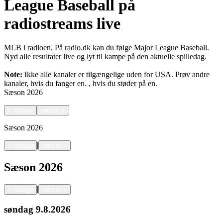
League Baseball på
radiostreams live
MLB i radioen. På radio.dk kan du følge Major League Baseball.
Nyd alle resultater live og lyt til kampe på den aktuelle spilledag.
Note:
Ikke alle kanaler er tilgængelige uden for USA. Prøv andre
kanaler, hvis du fanger en.
, hvis du støder på en.
Sæson
2026
<
tilbage
næste
>
Sæson
2026
|
<
tilbage
næste
>
Sæson
2026
|
<
tilbage
næste
>
søndag
9.8.2026