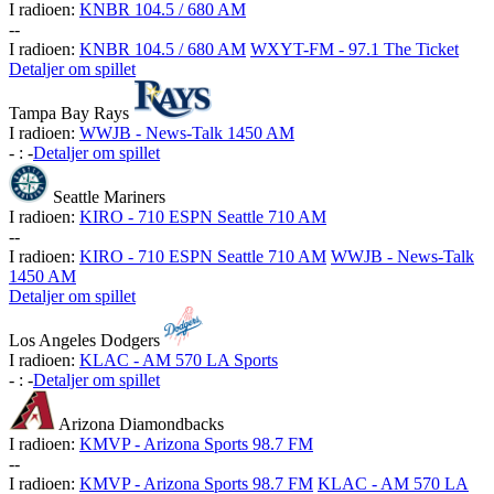
I radioen:
KNBR 104.5 / 680 AM
-
-
I radioen:
KNBR 104.5 / 680 AM
WXYT-FM - 97.1 The Ticket
Detaljer om spillet
Tampa Bay Rays
I radioen:
WWJB - News-Talk 1450 AM
-
:
-
Detaljer om spillet
Seattle Mariners
I radioen:
KIRO - 710 ESPN Seattle 710 AM
-
-
I radioen:
KIRO - 710 ESPN Seattle 710 AM
WWJB - News-Talk
1450 AM
Detaljer om spillet
Los Angeles Dodgers
I radioen:
KLAC - AM 570 LA Sports
-
:
-
Detaljer om spillet
Arizona Diamondbacks
I radioen:
KMVP - Arizona Sports 98.7 FM
-
-
I radioen:
KMVP - Arizona Sports 98.7 FM
KLAC - AM 570 LA