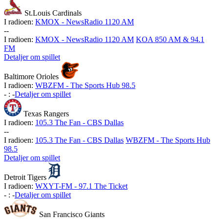
St.Louis Cardinals
I radioen:
KMOX - NewsRadio 1120 AM
-
-
I radioen:
KMOX - NewsRadio 1120 AM
KOA 850 AM & 94.1
FM
Detaljer om spillet
Baltimore Orioles
I radioen:
WBZFM - The Sports Hub 98.5
-
:
-
Detaljer om spillet
Texas Rangers
I radioen:
105.3 The Fan - CBS Dallas
-
-
I radioen:
105.3 The Fan - CBS Dallas
WBZFM - The Sports Hub
98.5
Detaljer om spillet
Detroit Tigers
I radioen:
WXYT-FM - 97.1 The Ticket
-
:
-
Detaljer om spillet
San Francisco Giants