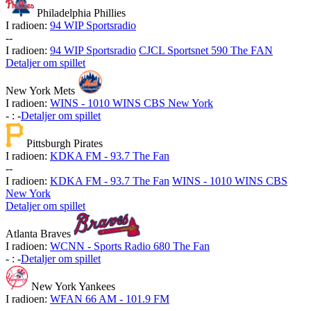
Philadelphia Phillies
I radioen:
94 WIP Sportsradio
-
-
I radioen:
94 WIP Sportsradio
CJCL Sportsnet 590 The FAN
Detaljer om spillet
New York Mets
I radioen:
WINS - 1010 WINS CBS New York
-
:
-
Detaljer om spillet
Pittsburgh Pirates
I radioen:
KDKA FM - 93.7 The Fan
-
-
I radioen:
KDKA FM - 93.7 The Fan
WINS - 1010 WINS CBS
New York
Detaljer om spillet
Atlanta Braves
I radioen:
WCNN - Sports Radio 680 The Fan
-
:
-
Detaljer om spillet
New York Yankees
I radioen:
WFAN 66 AM - 101.9 FM