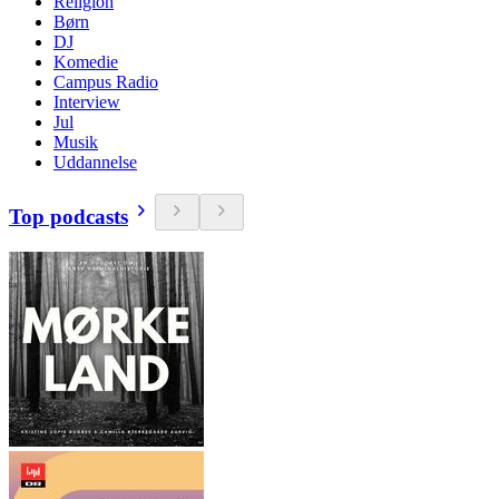
Religion
Børn
DJ
Komedie
Campus Radio
Interview
Jul
Musik
Uddannelse
Top podcasts