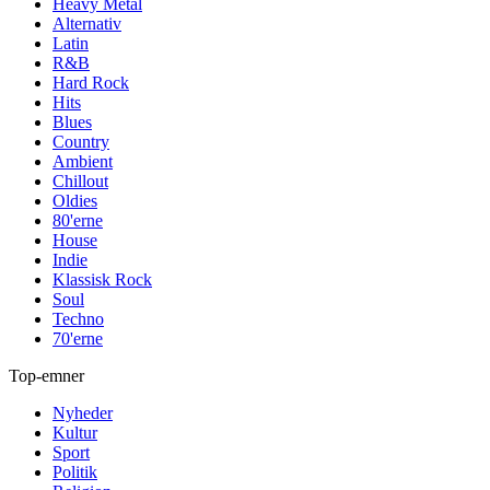
Heavy Metal
Alternativ
Latin
R&B
Hard Rock
Hits
Blues
Country
Ambient
Chillout
Oldies
80'erne
House
Indie
Klassisk Rock
Soul
Techno
70'erne
Top-emner
Nyheder
Kultur
Sport
Politik