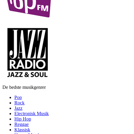
De bedste musikgenrer
Pop
Rock
Jazz
Electronisk Musik
Hip Hop
Reggae
Klassisk