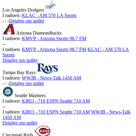
Los Angeles Dodgers
I radioen:
KLAC - AM 570 LA Sports
-
:
-
Detaljer om spillet
Arizona Diamondbacks
I radioen:
KMVP - Arizona Sports 98.7 FM
-
-
I radioen:
KMVP - Arizona Sports 98.7 FM
KLAC - AM 570 LA
Sports
Detaljer om spillet
Tampa Bay Rays
I radioen:
WWJB - News-Talk 1450 AM
-
:
-
Detaljer om spillet
Seattle Mariners
I radioen:
KIRO - 710 ESPN Seattle 710 AM
-
-
I radioen:
KIRO - 710 ESPN Seattle 710 AM
WWJB - News-Talk
1450 AM
Detaljer om spillet
Cincinnati Reds