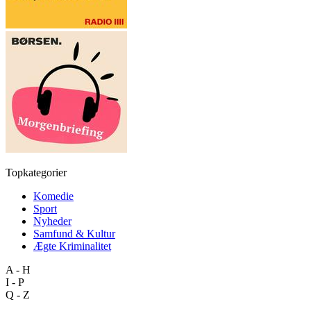
Topkategorier
Komedie
Sport
Nyheder
Samfund & Kultur
Ægte Kriminalitet
A - H
I - P
Q - Z