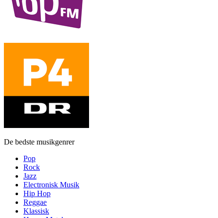
De bedste musikgenrer
Pop
Rock
Jazz
Electronisk Musik
Hip Hop
Reggae
Klassisk