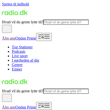
Spring til indhold
Hvad vil du gerne lytte til?
Åbn app
Opdag Prime
Top Stationer
Podcasts
Live sport
I nærheden af dig
Genrer
Emner
Hvad vil du gerne lytte til?
Åbn app
Opdag Prime