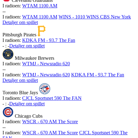
Cleveland Guardians
I radioen:
WTAM 1100 AM
-
-
I radioen:
WTAM 1100 AM
WINS - 1010 WINS CBS New York
Detaljer om spillet
Pittsburgh Pirates
I radioen:
KDKA FM - 93.7 The Fan
-
:
-
Detaljer om spillet
Milwaukee Brewers
I radioen:
WTMJ - Newsradio 620
-
-
I radioen:
WTMJ - Newsradio 620
KDKA FM - 93.7 The Fan
Detaljer om spillet
Toronto Blue Jays
I radioen:
CJCL Sportsnet 590 The FAN
-
:
-
Detaljer om spillet
Chicago Cubs
I radioen:
WSCR - 670 AM The Score
-
-
I radioen:
WSCR - 670 AM The Score
CJCL Sportsnet 590 The