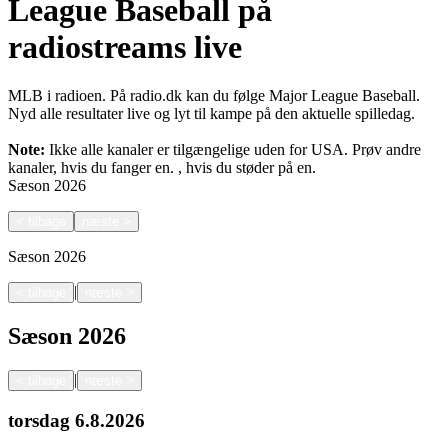
League Baseball på
radiostreams live
MLB i radioen. På radio.dk kan du følge Major League Baseball.
Nyd alle resultater live og lyt til kampe på den aktuelle spilledag.
Note:
Ikke alle kanaler er tilgængelige uden for USA. Prøv andre
kanaler, hvis du fanger en.
, hvis du støder på en.
Sæson
2026
<
tilbage
næste
>
Sæson
2026
|
<
tilbage
næste
>
Sæson
2026
|
<
tilbage
næste
>
torsdag
6.8.2026