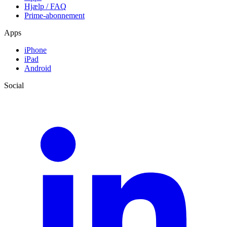
Hjælp / FAQ
Prime-abonnement
Apps
iPhone
iPad
Android
Social