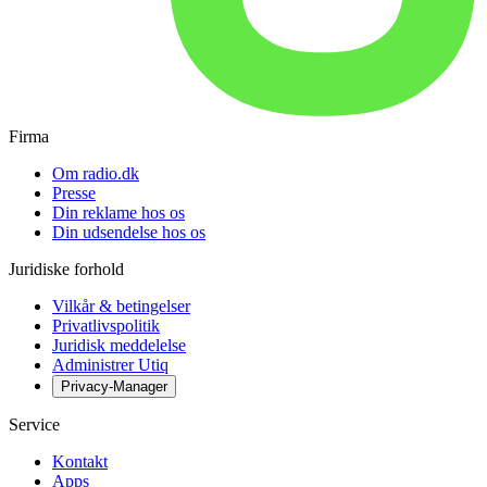
Firma
Om radio.dk
Presse
Din reklame hos os
Din udsendelse hos os
Juridiske forhold
Vilkår & betingelser
Privatlivspolitik
Juridisk meddelelse
Administrer Utiq
Privacy-Manager
Service
Kontakt
Apps