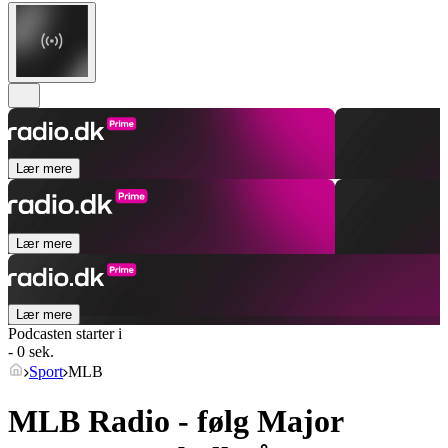
Lær mere
Lær mere
Lær mere
Podcasten starter i
- 0 sek.
Sport
MLB
MLB Radio - følg Major