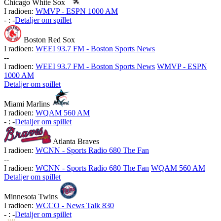
Chicago White Sox
I radioen:
WMVP - ESPN 1000 AM
-
:
-
Detaljer om spillet
Boston Red Sox
I radioen:
WEEI 93.7 FM - Boston Sports News
-
-
I radioen:
WEEI 93.7 FM - Boston Sports News
WMVP - ESPN
1000 AM
Detaljer om spillet
Miami Marlins
I radioen:
WQAM 560 AM
-
:
-
Detaljer om spillet
Atlanta Braves
I radioen:
WCNN - Sports Radio 680 The Fan
-
-
I radioen:
WCNN - Sports Radio 680 The Fan
WQAM 560 AM
Detaljer om spillet
Minnesota Twins
I radioen:
WCCO - News Talk 830
-
:
-
Detaljer om spillet