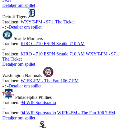
FAN
Detaljer om spillet
Detroit Tigers
I radioen:
WXYT-FM - 97.1 The Ticket
-
:
-
Detaljer om spillet
Seattle Mariners
I radioen:
KIRO - 710 ESPN Seattle 710 AM
-
-
I radioen:
KIRO - 710 ESPN Seattle 710 AM
WXYT-FM - 97.1
The Ticket
Detaljer om spillet
Washington Nationals
I radioen:
WJFK-FM - The Fan 106.7 FM
-
:
-
Detaljer om spillet
Philadelphia Phillies
I radioen:
94 WIP Sportsradio
-
-
I radioen:
94 WIP Sportsradio
WJFK-FM - The Fan 106.7 FM
Detaljer om spillet