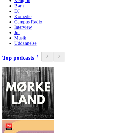
Religion
Børn
DJ
Komedie
Campus Radio
Interview
Jul
Musik
Uddannelse
Top podcasts