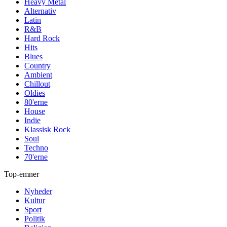
Heavy Metal
Alternativ
Latin
R&B
Hard Rock
Hits
Blues
Country
Ambient
Chillout
Oldies
80'erne
House
Indie
Klassisk Rock
Soul
Techno
70'erne
Top-emner
Nyheder
Kultur
Sport
Politik