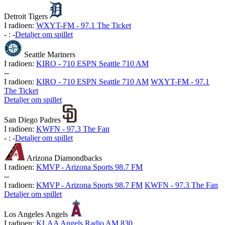
Detroit Tigers
I radioen:
WXYT-FM - 97.1 The Ticket
-
:
-
Detaljer om spillet
Seattle Mariners
I radioen:
KIRO - 710 ESPN Seattle 710 AM
-
-
I radioen:
KIRO - 710 ESPN Seattle 710 AM
WXYT-FM - 97.1
The Ticket
Detaljer om spillet
San Diego Padres
I radioen:
KWFN - 97.3 The Fan
-
:
-
Detaljer om spillet
Arizona Diamondbacks
I radioen:
KMVP - Arizona Sports 98.7 FM
-
-
I radioen:
KMVP - Arizona Sports 98.7 FM
KWFN - 97.3 The Fan
Detaljer om spillet
Los Angeles Angels
I radioen:
KLAA Angels Radio AM 830