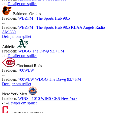
-
:
-
Detaljer om spillet
Baltimore Orioles
I radioen:
WBZFM - The Sports Hub 98.5
-
-
I radioen:
WBZFM - The Sports Hub 98.5
KLAA Angels Radio
AM 830
Detaljer om spillet
Athletics
I radioen:
WDGG The Dawg 93.7 FM
-
:
-
Detaljer om spillet
Cincinnati Reds
I radioen:
700WLW
-
-
I radioen:
700WLW
WDGG The Dawg 93.7 FM
Detaljer om spillet
New York Mets
I radioen:
WINS - 1010 WINS CBS New York
-
:
-
Detaljer om spillet