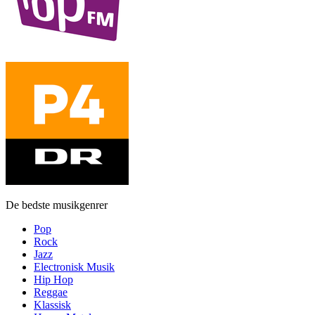
De bedste musikgenrer
Pop
Rock
Jazz
Electronisk Musik
Hip Hop
Reggae
Klassisk