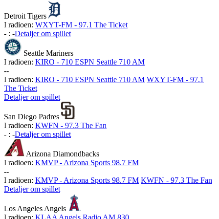
Detroit Tigers
I radioen:
WXYT-FM - 97.1 The Ticket
-
:
-
Detaljer om spillet
Seattle Mariners
I radioen:
KIRO - 710 ESPN Seattle 710 AM
-
-
I radioen:
KIRO - 710 ESPN Seattle 710 AM
WXYT-FM - 97.1
The Ticket
Detaljer om spillet
San Diego Padres
I radioen:
KWFN - 97.3 The Fan
-
:
-
Detaljer om spillet
Arizona Diamondbacks
I radioen:
KMVP - Arizona Sports 98.7 FM
-
-
I radioen:
KMVP - Arizona Sports 98.7 FM
KWFN - 97.3 The Fan
Detaljer om spillet
Los Angeles Angels
I radioen:
KLAA Angels Radio AM 830