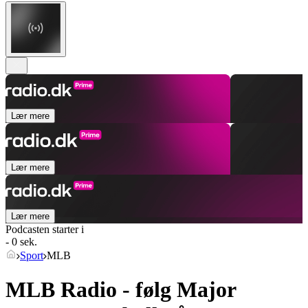
Lær mere
Lær mere
Lær mere
Podcasten starter i
- 0 sek.
Sport
MLB
MLB Radio - følg Major