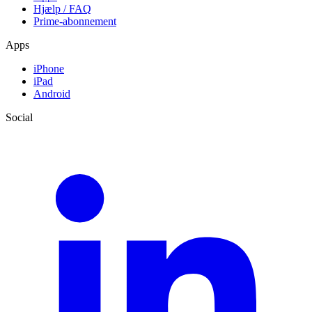
Hjælp / FAQ
Prime-abonnement
Apps
iPhone
iPad
Android
Social