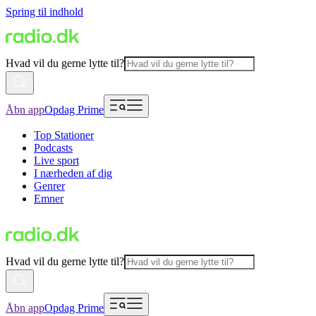
Spring til indhold
Hvad vil du gerne lytte til?
Åbn app
Opdag Prime
Top Stationer
Podcasts
Live sport
I nærheden af dig
Genrer
Emner
Hvad vil du gerne lytte til?
Åbn app
Opdag Prime