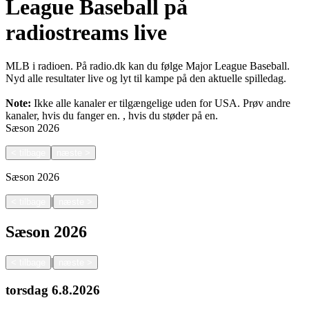
League Baseball på
radiostreams live
MLB i radioen. På radio.dk kan du følge Major League Baseball.
Nyd alle resultater live og lyt til kampe på den aktuelle spilledag.
Note:
Ikke alle kanaler er tilgængelige uden for USA. Prøv andre
kanaler, hvis du fanger en.
, hvis du støder på en.
Sæson
2026
<
tilbage
næste
>
Sæson
2026
|
<
tilbage
næste
>
Sæson
2026
|
<
tilbage
næste
>
torsdag
6.8.2026