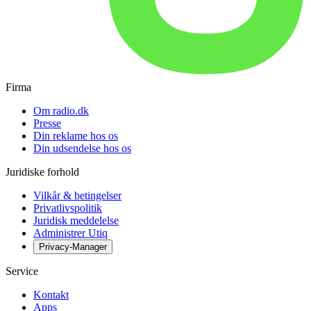
Firma
Om radio.dk
Presse
Din reklame hos os
Din udsendelse hos os
Juridiske forhold
Vilkår & betingelser
Privatlivspolitik
Juridisk meddelelse
Administrer Utiq
Privacy-Manager
Service
Kontakt
Apps