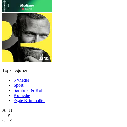
Topkategorier
Nyheder
Sport
Samfund & Kultur
Komedie
Ægte Kriminalitet
A - H
I - P
Q - Z