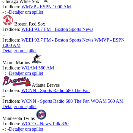
Chicago White Sox
I radioen:
WMVP - ESPN 1000 AM
-
:
-
Detaljer om spillet
Boston Red Sox
I radioen:
WEEI 93.7 FM - Boston Sports News
-
-
I radioen:
WEEI 93.7 FM - Boston Sports News
WMVP - ESPN
1000 AM
Detaljer om spillet
Miami Marlins
I radioen:
WQAM 560 AM
-
:
-
Detaljer om spillet
Atlanta Braves
I radioen:
WCNN - Sports Radio 680 The Fan
-
-
I radioen:
WCNN - Sports Radio 680 The Fan
WQAM 560 AM
Detaljer om spillet
Minnesota Twins
I radioen:
WCCO - News Talk 830
-
:
-
Detaljer om spillet