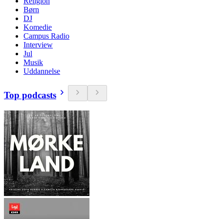
Religion
Børn
DJ
Komedie
Campus Radio
Interview
Jul
Musik
Uddannelse
Top podcasts