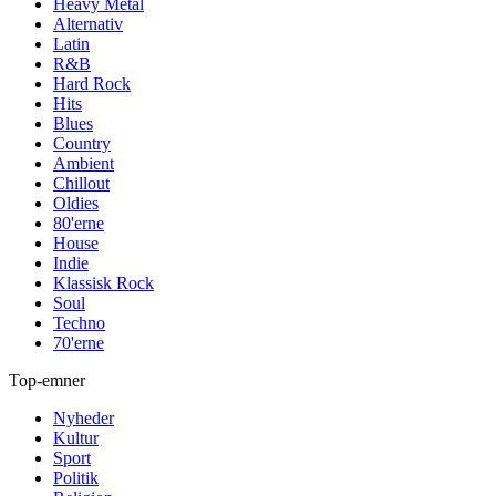
Heavy Metal
Alternativ
Latin
R&B
Hard Rock
Hits
Blues
Country
Ambient
Chillout
Oldies
80'erne
House
Indie
Klassisk Rock
Soul
Techno
70'erne
Top-emner
Nyheder
Kultur
Sport
Politik