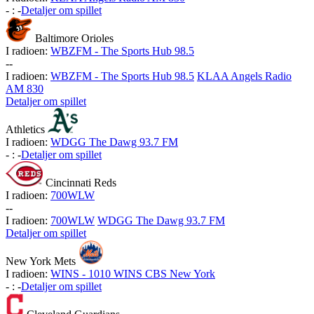
-
:
-
Detaljer om spillet
Baltimore Orioles
I radioen:
WBZFM - The Sports Hub 98.5
-
-
I radioen:
WBZFM - The Sports Hub 98.5
KLAA Angels Radio
AM 830
Detaljer om spillet
Athletics
I radioen:
WDGG The Dawg 93.7 FM
-
:
-
Detaljer om spillet
Cincinnati Reds
I radioen:
700WLW
-
-
I radioen:
700WLW
WDGG The Dawg 93.7 FM
Detaljer om spillet
New York Mets
I radioen:
WINS - 1010 WINS CBS New York
-
:
-
Detaljer om spillet