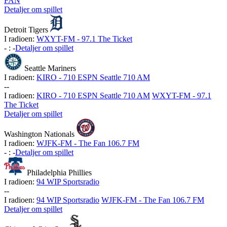
FAN
Detaljer om spillet
Detroit Tigers
I radioen:
WXYT-FM - 97.1 The Ticket
-
:
-
Detaljer om spillet
Seattle Mariners
I radioen:
KIRO - 710 ESPN Seattle 710 AM
-
-
I radioen:
KIRO - 710 ESPN Seattle 710 AM
WXYT-FM - 97.1
The Ticket
Detaljer om spillet
Washington Nationals
I radioen:
WJFK-FM - The Fan 106.7 FM
-
:
-
Detaljer om spillet
Philadelphia Phillies
I radioen:
94 WIP Sportsradio
-
-
I radioen:
94 WIP Sportsradio
WJFK-FM - The Fan 106.7 FM
Detaljer om spillet