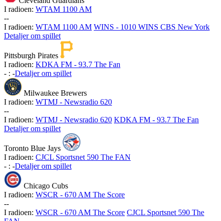
Cleveland Guardians
I radioen:
WTAM 1100 AM
-
-
I radioen:
WTAM 1100 AM
WINS - 1010 WINS CBS New York
Detaljer om spillet
Pittsburgh Pirates
I radioen:
KDKA FM - 93.7 The Fan
-
:
-
Detaljer om spillet
Milwaukee Brewers
I radioen:
WTMJ - Newsradio 620
-
-
I radioen:
WTMJ - Newsradio 620
KDKA FM - 93.7 The Fan
Detaljer om spillet
Toronto Blue Jays
I radioen:
CJCL Sportsnet 590 The FAN
-
:
-
Detaljer om spillet
Chicago Cubs
I radioen:
WSCR - 670 AM The Score
-
-
I radioen:
WSCR - 670 AM The Score
CJCL Sportsnet 590 The