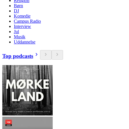
Religion
Børn
DJ
Komedie
Campus Radio
Interview
Jul
Musik
Uddannelse
Top podcasts