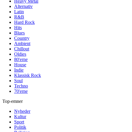
Heavy Metal
Alternativ
Latin
R&B
Hard Rock
Hits
Blues
Country
Ambient
Chillout
Oldies
80'erne
House
Indie
Klassisk Rock
Soul
Techno
70'erne
Top-emner
Nyheder
Kultur
Sport
Politik