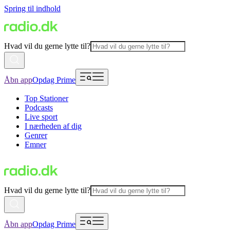
Spring til indhold
Hvad vil du gerne lytte til?
Åbn app
Opdag Prime
Top Stationer
Podcasts
Live sport
I nærheden af dig
Genrer
Emner
Hvad vil du gerne lytte til?
Åbn app
Opdag Prime