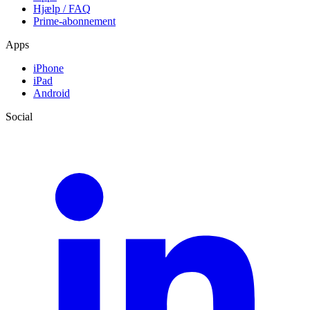
Hjælp / FAQ
Prime-abonnement
Apps
iPhone
iPad
Android
Social