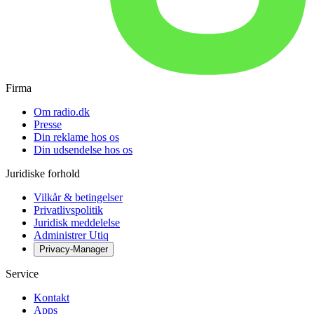
Firma
Om radio.dk
Presse
Din reklame hos os
Din udsendelse hos os
Juridiske forhold
Vilkår & betingelser
Privatlivspolitik
Juridisk meddelelse
Administrer Utiq
Privacy-Manager
Service
Kontakt
Apps