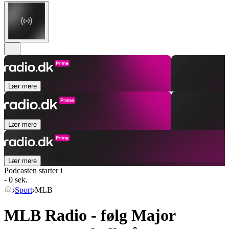
Lær mere
Lær mere
Lær mere
Podcasten starter i
- 0 sek.
Sport
MLB
MLB Radio - følg Major