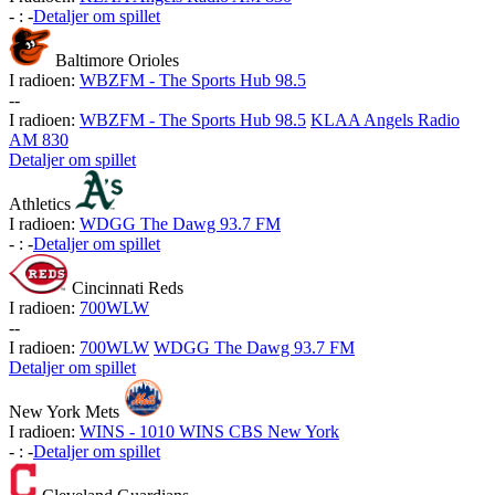
-
:
-
Detaljer om spillet
Baltimore Orioles
I radioen:
WBZFM - The Sports Hub 98.5
-
-
I radioen:
WBZFM - The Sports Hub 98.5
KLAA Angels Radio
AM 830
Detaljer om spillet
Athletics
I radioen:
WDGG The Dawg 93.7 FM
-
:
-
Detaljer om spillet
Cincinnati Reds
I radioen:
700WLW
-
-
I radioen:
700WLW
WDGG The Dawg 93.7 FM
Detaljer om spillet
New York Mets
I radioen:
WINS - 1010 WINS CBS New York
-
:
-
Detaljer om spillet