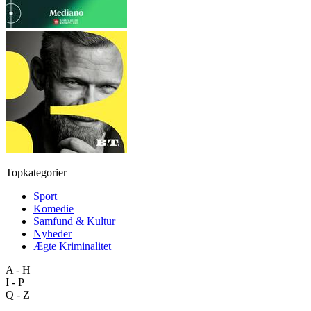
Topkategorier
Sport
Komedie
Samfund & Kultur
Nyheder
Ægte Kriminalitet
A - H
I - P
Q - Z