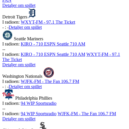
FAN
Detaljer om spillet
Detroit Tigers
I radioen:
WXYT-FM - 97.1 The Ticket
-
:
-
Detaljer om spillet
Seattle Mariners
I radioen:
KIRO - 710 ESPN Seattle 710 AM
-
-
I radioen:
KIRO - 710 ESPN Seattle 710 AM
WXYT-FM - 97.1
The Ticket
Detaljer om spillet
Washington Nationals
I radioen:
WJFK-FM - The Fan 106.7 FM
-
:
-
Detaljer om spillet
Philadelphia Phillies
I radioen:
94 WIP Sportsradio
-
-
I radioen:
94 WIP Sportsradio
WJFK-FM - The Fan 106.7 FM
Detaljer om spillet