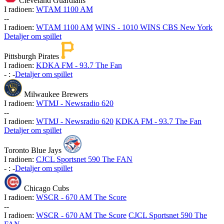
Cleveland Guardians
I radioen:
WTAM 1100 AM
-
-
I radioen:
WTAM 1100 AM
WINS - 1010 WINS CBS New York
Detaljer om spillet
Pittsburgh Pirates
I radioen:
KDKA FM - 93.7 The Fan
-
:
-
Detaljer om spillet
Milwaukee Brewers
I radioen:
WTMJ - Newsradio 620
-
-
I radioen:
WTMJ - Newsradio 620
KDKA FM - 93.7 The Fan
Detaljer om spillet
Toronto Blue Jays
I radioen:
CJCL Sportsnet 590 The FAN
-
:
-
Detaljer om spillet
Chicago Cubs
I radioen:
WSCR - 670 AM The Score
-
-
I radioen:
WSCR - 670 AM The Score
CJCL Sportsnet 590 The