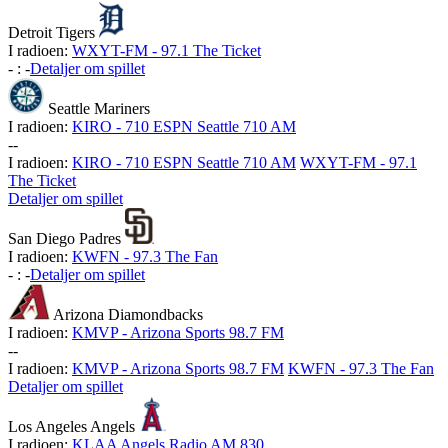
Detroit Tigers
I radioen:
WXYT-FM - 97.1 The Ticket
-
:
-
Detaljer om spillet
Seattle Mariners
I radioen:
KIRO - 710 ESPN Seattle 710 AM
-
-
I radioen:
KIRO - 710 ESPN Seattle 710 AM
WXYT-FM - 97.1
The Ticket
Detaljer om spillet
San Diego Padres
I radioen:
KWFN - 97.3 The Fan
-
:
-
Detaljer om spillet
Arizona Diamondbacks
I radioen:
KMVP - Arizona Sports 98.7 FM
-
-
I radioen:
KMVP - Arizona Sports 98.7 FM
KWFN - 97.3 The Fan
Detaljer om spillet
Los Angeles Angels
I radioen:
KLAA Angels Radio AM 830