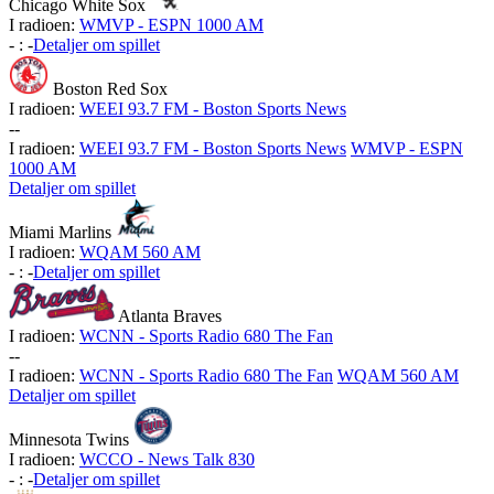
Chicago White Sox
I radioen:
WMVP - ESPN 1000 AM
-
:
-
Detaljer om spillet
Boston Red Sox
I radioen:
WEEI 93.7 FM - Boston Sports News
-
-
I radioen:
WEEI 93.7 FM - Boston Sports News
WMVP - ESPN
1000 AM
Detaljer om spillet
Miami Marlins
I radioen:
WQAM 560 AM
-
:
-
Detaljer om spillet
Atlanta Braves
I radioen:
WCNN - Sports Radio 680 The Fan
-
-
I radioen:
WCNN - Sports Radio 680 The Fan
WQAM 560 AM
Detaljer om spillet
Minnesota Twins
I radioen:
WCCO - News Talk 830
-
:
-
Detaljer om spillet