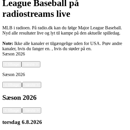
League Baseball på
radiostreams live
MLB i radioen. På radio.dk kan du følge Major League Baseball.
Nyd alle resultater live og lyt til kampe på den aktuelle spilledag.
Note:
Ikke alle kanaler er tilgængelige uden for USA. Prøv andre
kanaler, hvis du fanger en.
, hvis du støder på en.
Sæson
2026
<
tilbage
næste
>
Sæson
2026
|
<
tilbage
næste
>
Sæson
2026
|
<
tilbage
næste
>
torsdag
6.8.2026