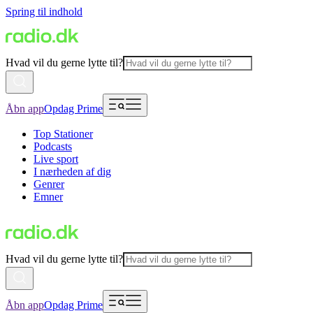
Spring til indhold
Hvad vil du gerne lytte til?
Åbn app
Opdag Prime
Top Stationer
Podcasts
Live sport
I nærheden af dig
Genrer
Emner
Hvad vil du gerne lytte til?
Åbn app
Opdag Prime