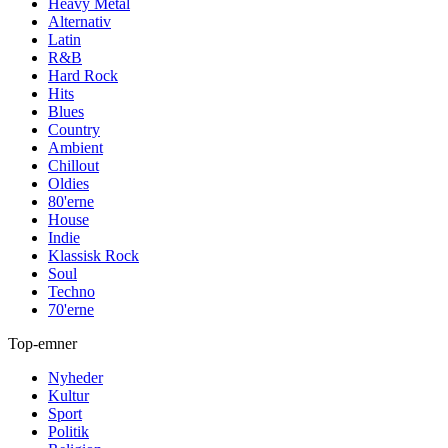
Heavy Metal
Alternativ
Latin
R&B
Hard Rock
Hits
Blues
Country
Ambient
Chillout
Oldies
80'erne
House
Indie
Klassisk Rock
Soul
Techno
70'erne
Top-emner
Nyheder
Kultur
Sport
Politik