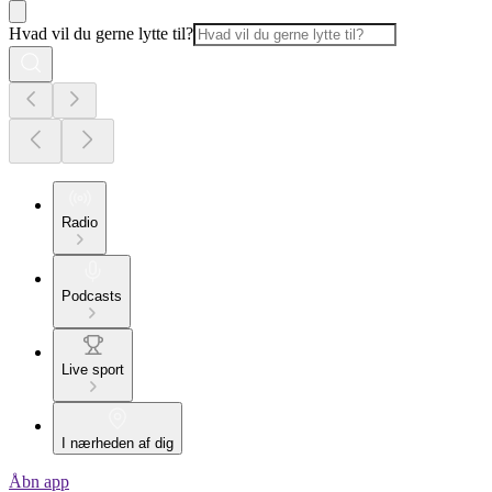
Hvad vil du gerne lytte til?
Radio
Podcasts
Live sport
I nærheden af dig
Åbn app