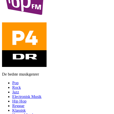
De bedste musikgenrer
Pop
Rock
Jazz
Electronisk Musik
Hip Hop
Reggae
Klassisk