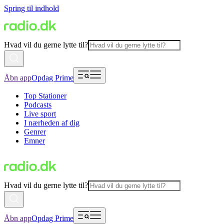
Spring til indhold
Hvad vil du gerne lytte til?
Åbn app
Opdag Prime
Top Stationer
Podcasts
Live sport
I nærheden af dig
Genrer
Emner
Hvad vil du gerne lytte til?
Åbn app
Opdag Prime