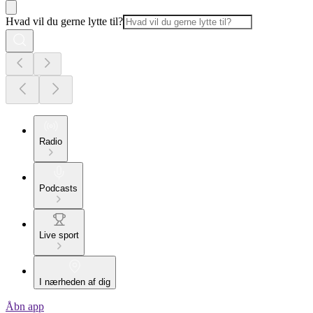
Hvad vil du gerne lytte til?
Radio
Podcasts
Live sport
I nærheden af dig
Åbn app