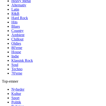
Heavy Metal
Alternativ
Latin
R&B
Hard Rock
Hits
Blues
Country
Ambient
Chillout
Oldies
80'erne
House
Indie
Klassisk Rock
Soul
Techno
70'erne
Top-emner
Nyheder
Kultur
Sport
Politik