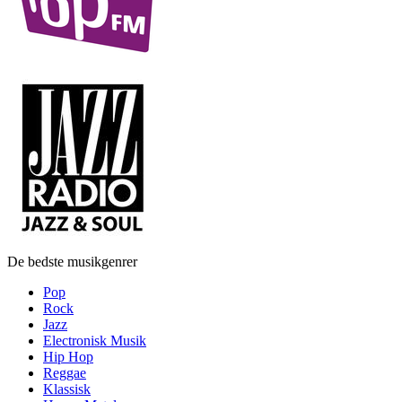
De bedste musikgenrer
Pop
Rock
Jazz
Electronisk Musik
Hip Hop
Reggae
Klassisk