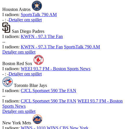
Houston Astros
I radioen:
SportsTalk 790 AM
-
:
-
Detaljer om spillet
San Diego Padres
I radioen:
KWFN - 97.3 The Fan
-
-
I radioen:
KWFN - 97.3 The Fan
SportsTalk 790 AM
Detaljer om spillet
Boston Red Sox
I radioen:
WEEI 93.7 FM - Boston Sports News
-
:
-
Detaljer om spillet
Toronto Blue Jays
I radioen:
CJCL Sportsnet 590 The FAN
-
-
I radioen:
CJCL Sportsnet 590 The FAN
WEEI 93.7 FM - Boston
Sports News
Detaljer om spillet
New York Mets
I radioen:
WINS - 1010 WINS CBS New York