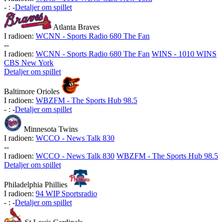
-
:
-
Detaljer om spillet
Atlanta Braves
I radioen:
WCNN - Sports Radio 680 The Fan
-
-
I radioen:
WCNN - Sports Radio 680 The Fan
WINS - 1010 WINS
CBS New York
Detaljer om spillet
Baltimore Orioles
I radioen:
WBZFM - The Sports Hub 98.5
-
:
-
Detaljer om spillet
Minnesota Twins
I radioen:
WCCO - News Talk 830
-
-
I radioen:
WCCO - News Talk 830
WBZFM - The Sports Hub 98.5
Detaljer om spillet
Philadelphia Phillies
I radioen:
94 WIP Sportsradio
-
:
-
Detaljer om spillet