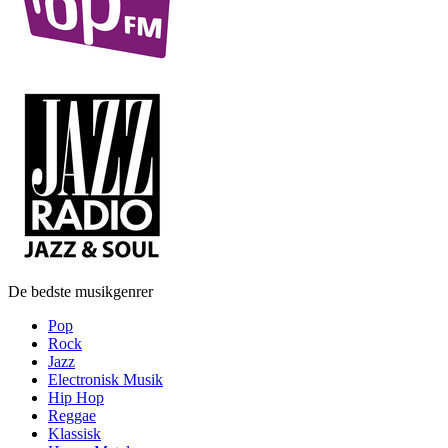
De bedste musikgenrer
Pop
Rock
Jazz
Electronisk Musik
Hip Hop
Reggae
Klassisk