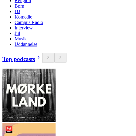
Religion
Børn
DJ
Komedie
Campus Radio
Interview
Jul
Musik
Uddannelse
Top podcasts