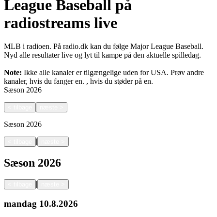
League Baseball på
radiostreams live
MLB i radioen. På radio.dk kan du følge Major League Baseball.
Nyd alle resultater live og lyt til kampe på den aktuelle spilledag.
Note:
Ikke alle kanaler er tilgængelige uden for USA. Prøv andre
kanaler, hvis du fanger en.
, hvis du støder på en.
Sæson
2026
<
tilbage
næste
>
Sæson
2026
|
<
tilbage
næste
>
Sæson
2026
|
<
tilbage
næste
>
mandag
10.8.2026