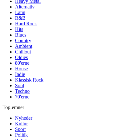
Heavy Metal
Alternativ
Latin
R&B
Hard Rock
Hits
Blues
Country
Ambient
Chillout
Oldies
80'erne
House
Indie
Klassisk Rock
Soul
Techno
70'erne
Top-emner
Nyheder
Kultur
Sport
Politik