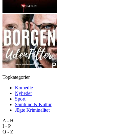
Topkategorier
Komedie
Nyheder
Sport
Samfund & Kultur
Ægte Kriminalitet
A - H
I - P
Q - Z