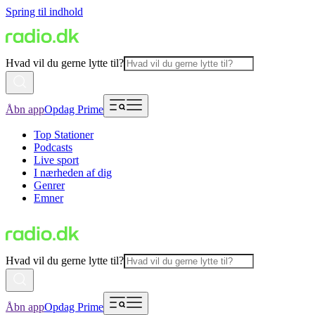
Spring til indhold
Hvad vil du gerne lytte til?
Åbn app
Opdag Prime
Top Stationer
Podcasts
Live sport
I nærheden af dig
Genrer
Emner
Hvad vil du gerne lytte til?
Åbn app
Opdag Prime