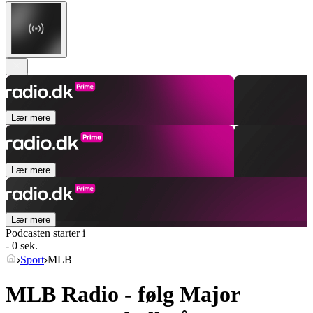
Lær mere
Lær mere
Lær mere
Podcasten starter i
- 0 sek.
Sport
MLB
MLB Radio - følg Major