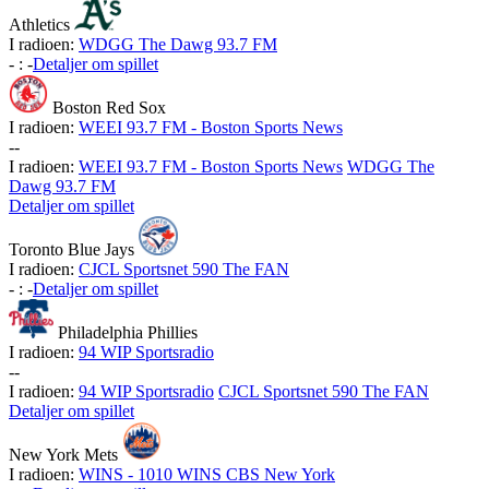
Athletics
I radioen:
WDGG The Dawg 93.7 FM
-
:
-
Detaljer om spillet
Boston Red Sox
I radioen:
WEEI 93.7 FM - Boston Sports News
-
-
I radioen:
WEEI 93.7 FM - Boston Sports News
WDGG The
Dawg 93.7 FM
Detaljer om spillet
Toronto Blue Jays
I radioen:
CJCL Sportsnet 590 The FAN
-
:
-
Detaljer om spillet
Philadelphia Phillies
I radioen:
94 WIP Sportsradio
-
-
I radioen:
94 WIP Sportsradio
CJCL Sportsnet 590 The FAN
Detaljer om spillet
New York Mets
I radioen:
WINS - 1010 WINS CBS New York