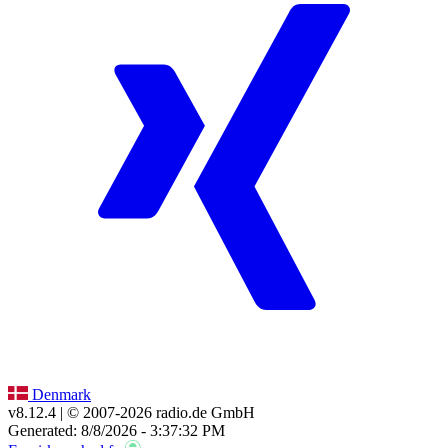
Denmark
v8.12.4
| © 2007-
2026
radio.de GmbH
Generated: 8/8/2026 - 3:37:32 PM