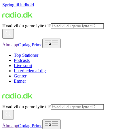
Spring til indhold
Hvad vil du gerne lytte til?
Åbn app
Opdag Prime
Top Stationer
Podcasts
Live sport
I nærheden af dig
Genrer
Emner
Hvad vil du gerne lytte til?
Åbn app
Opdag Prime