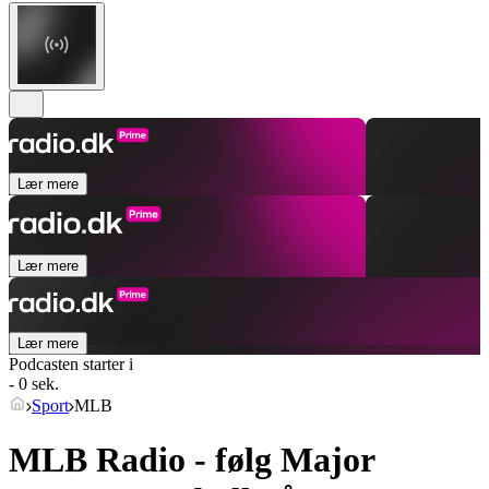
Lær mere
Lær mere
Lær mere
Podcasten starter i
- 0 sek.
Sport
MLB
MLB Radio - følg Major