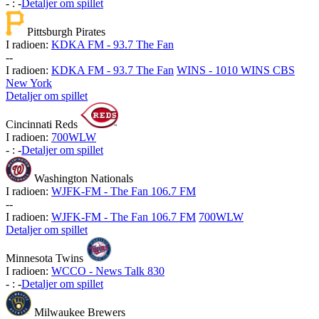
-
:
-
Detaljer om spillet
Pittsburgh Pirates
I radioen:
KDKA FM - 93.7 The Fan
-
-
I radioen:
KDKA FM - 93.7 The Fan
WINS - 1010 WINS CBS
New York
Detaljer om spillet
Cincinnati Reds
I radioen:
700WLW
-
:
-
Detaljer om spillet
Washington Nationals
I radioen:
WJFK-FM - The Fan 106.7 FM
-
-
I radioen:
WJFK-FM - The Fan 106.7 FM
700WLW
Detaljer om spillet
Minnesota Twins
I radioen:
WCCO - News Talk 830
-
:
-
Detaljer om spillet
Milwaukee Brewers