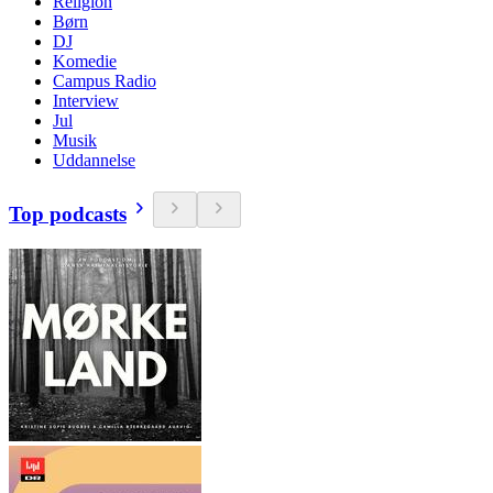
Religion
Børn
DJ
Komedie
Campus Radio
Interview
Jul
Musik
Uddannelse
Top podcasts