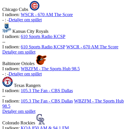
Chicago Cubs
I radioen:
WSCR - 670 AM The Score
-
:
-
Detaljer om spillet
Kansas City Royals
I radioen:
610 Sports Radio KCSP
-
-
I radioen:
610 Sports Radio KCSP
WSCR - 670 AM The Score
Detaljer om spillet
Baltimore Orioles
I radioen:
WBZFM - The Sports Hub 98.5
-
:
-
Detaljer om spillet
Texas Rangers
I radioen:
105.3 The Fan - CBS Dallas
-
-
I radioen:
105.3 The Fan - CBS Dallas
WBZFM - The Sports Hub
98.5
Detaljer om spillet
Colorado Rockies
I radioen:
KOA 850 AM & 94.1 FM