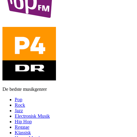
De bedste musikgenrer
Pop
Rock
Jazz
Electronisk Musik
Hip Hop
Reggae
Klassisk