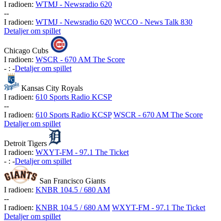
I radioen:
WTMJ - Newsradio 620
-
-
I radioen:
WTMJ - Newsradio 620
WCCO - News Talk 830
Detaljer om spillet
Chicago Cubs
I radioen:
WSCR - 670 AM The Score
-
:
-
Detaljer om spillet
Kansas City Royals
I radioen:
610 Sports Radio KCSP
-
-
I radioen:
610 Sports Radio KCSP
WSCR - 670 AM The Score
Detaljer om spillet
Detroit Tigers
I radioen:
WXYT-FM - 97.1 The Ticket
-
:
-
Detaljer om spillet
San Francisco Giants
I radioen:
KNBR 104.5 / 680 AM
-
-
I radioen:
KNBR 104.5 / 680 AM
WXYT-FM - 97.1 The Ticket
Detaljer om spillet