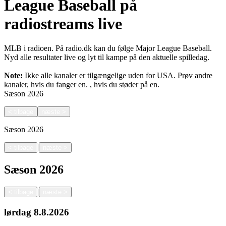
League Baseball på
radiostreams live
MLB i radioen. På radio.dk kan du følge Major League Baseball.
Nyd alle resultater live og lyt til kampe på den aktuelle spilledag.
Note:
Ikke alle kanaler er tilgængelige uden for USA. Prøv andre
kanaler, hvis du fanger en.
, hvis du støder på en.
Sæson
2026
<
tilbage
næste
>
Sæson
2026
|
<
tilbage
næste
>
Sæson
2026
|
<
tilbage
næste
>
lørdag
8.8.2026