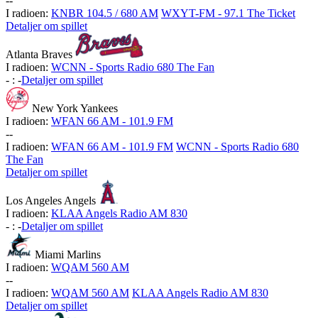
-
-
I radioen:
KNBR 104.5 / 680 AM
WXYT-FM - 97.1 The Ticket
Detaljer om spillet
Atlanta Braves
I radioen:
WCNN - Sports Radio 680 The Fan
-
:
-
Detaljer om spillet
New York Yankees
I radioen:
WFAN 66 AM - 101.9 FM
-
-
I radioen:
WFAN 66 AM - 101.9 FM
WCNN - Sports Radio 680
The Fan
Detaljer om spillet
Los Angeles Angels
I radioen:
KLAA Angels Radio AM 830
-
:
-
Detaljer om spillet
Miami Marlins
I radioen:
WQAM 560 AM
-
-
I radioen:
WQAM 560 AM
KLAA Angels Radio AM 830
Detaljer om spillet