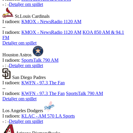
-
:
-
Detaljer om spillet
St.Louis Cardinals
I radioen:
KMOX - NewsRadio 1120 AM
-
-
I radioen:
KMOX - NewsRadio 1120 AM
KOA 850 AM & 94.1
FM
Detaljer om spillet
Houston Astros
I radioen:
SportsTalk 790 AM
-
:
-
Detaljer om spillet
San Diego Padres
I radioen:
KWFN - 97.3 The Fan
-
-
I radioen:
KWFN - 97.3 The Fan
SportsTalk 790 AM
Detaljer om spillet
Los Angeles Dodgers
I radioen:
KLAC - AM 570 LA Sports
-
:
-
Detaljer om spillet