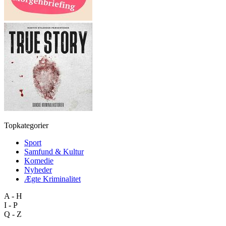
Topkategorier
Sport
Samfund & Kultur
Komedie
Nyheder
Ægte Kriminalitet
A - H
I - P
Q - Z