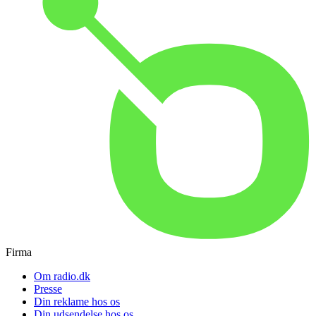
Firma
Om radio.dk
Presse
Din reklame hos os
Din udsendelse hos os