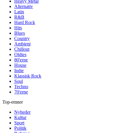
Heavy Metal
Alternativ
Latin
R&B
Hard Rock
Hits
Blues
Country
Ambient
Chillout
Oldies
80'erne
House
Indie
Klassisk Rock
Soul
Techno
70'erne
Top-emner
Nyheder
Kultur
Sport
Politik