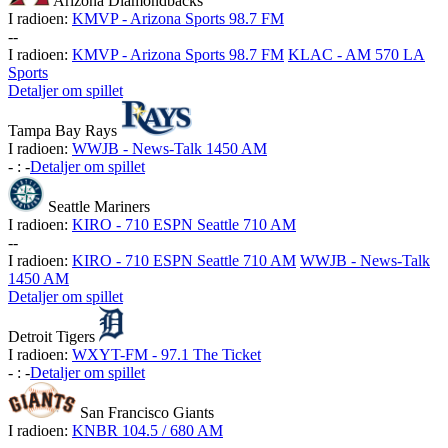
Arizona Diamondbacks
I radioen:
KMVP - Arizona Sports 98.7 FM
-
-
I radioen:
KMVP - Arizona Sports 98.7 FM
KLAC - AM 570 LA
Sports
Detaljer om spillet
Tampa Bay Rays
I radioen:
WWJB - News-Talk 1450 AM
-
:
-
Detaljer om spillet
Seattle Mariners
I radioen:
KIRO - 710 ESPN Seattle 710 AM
-
-
I radioen:
KIRO - 710 ESPN Seattle 710 AM
WWJB - News-Talk
1450 AM
Detaljer om spillet
Detroit Tigers
I radioen:
WXYT-FM - 97.1 The Ticket
-
:
-
Detaljer om spillet
San Francisco Giants
I radioen:
KNBR 104.5 / 680 AM