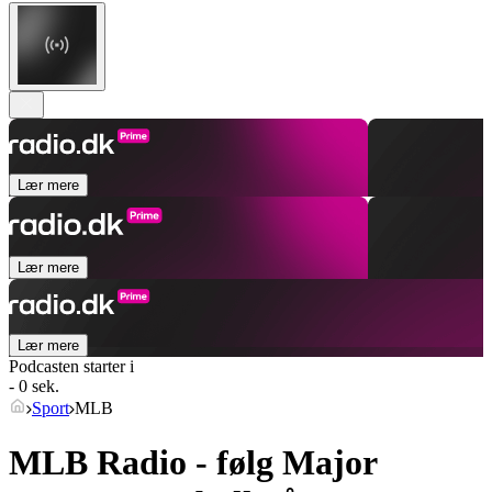
Lær mere
Lær mere
Lær mere
Podcasten starter i
- 0 sek.
Sport
MLB
MLB Radio - følg Major