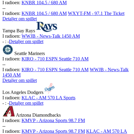
I radioen:
KNBR 104.5 / 680 AM
-
-
I radioen:
KNBR 104.5 / 680 AM
WXYT-FM - 97.1 The Ticket
Detaljer om spillet
Tampa Bay Rays
I radioen:
WWJB - News-Talk 1450 AM
-
:
-
Detaljer om spillet
Seattle Mariners
I radioen:
KIRO - 710 ESPN Seattle 710 AM
-
-
I radioen:
KIRO - 710 ESPN Seattle 710 AM
WWJB - News-Talk
1450 AM
Detaljer om spillet
Los Angeles Dodgers
I radioen:
KLAC - AM 570 LA Sports
-
:
-
Detaljer om spillet
Arizona Diamondbacks
I radioen:
KMVP - Arizona Sports 98.7 FM
-
-
I radioen:
KMVP - Arizona Sports 98.7 FM
KLAC - AM 570 LA