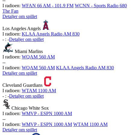
-
-
I radioen:
WFAN 66 AM - 101.9 FM
WCNN - Sports Radio 680
The Fan
Detaljer om spillet
Los Angeles Angels
I radioen:
KLAA Angels Radio AM 830
-
:
-
Detaljer om spillet
Miami Marlins
I radioen:
WQAM 560 AM
-
-
I radioen:
WQAM 560 AM
KLAA Angels Radio AM 830
Detaljer om spillet
Cleveland Guardians
I radioen:
WTAM 1100 AM
-
:
-
Detaljer om spillet
Chicago White Sox
I radioen:
WMVP - ESPN 1000 AM
-
-
I radioen:
WMVP - ESPN 1000 AM
WTAM 1100 AM
Detaljer om spillet