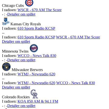
Chicago Cubs
I radioen:
WSCR - 670 AM The Score
-
:
-
Detaljer om spillet
Kansas City Royals
I radioen:
610 Sports Radio KCSP
-
-
I radioen:
610 Sports Radio KCSP
WSCR - 670 AM The Score
Detaljer om spillet
Minnesota Twins
I radioen:
WCCO - News Talk 830
-
:
-
Detaljer om spillet
Milwaukee Brewers
I radioen:
WTMJ - Newsradio 620
-
-
I radioen:
WTMJ - Newsradio 620
WCCO - News Talk 830
Detaljer om spillet
Colorado Rockies
I radioen:
KOA 850 AM & 94.1 FM
-
:
-
Detaljer om spillet