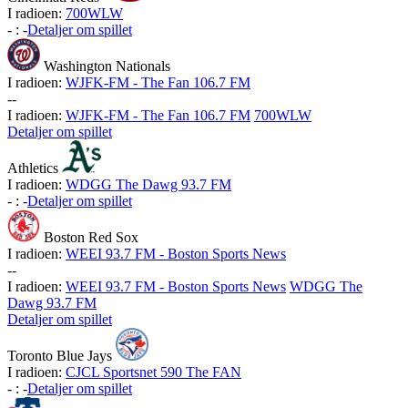
I radioen:
700WLW
-
:
-
Detaljer om spillet
Washington Nationals
I radioen:
WJFK-FM - The Fan 106.7 FM
-
-
I radioen:
WJFK-FM - The Fan 106.7 FM
700WLW
Detaljer om spillet
Athletics
I radioen:
WDGG The Dawg 93.7 FM
-
:
-
Detaljer om spillet
Boston Red Sox
I radioen:
WEEI 93.7 FM - Boston Sports News
-
-
I radioen:
WEEI 93.7 FM - Boston Sports News
WDGG The
Dawg 93.7 FM
Detaljer om spillet
Toronto Blue Jays
I radioen:
CJCL Sportsnet 590 The FAN
-
:
-
Detaljer om spillet