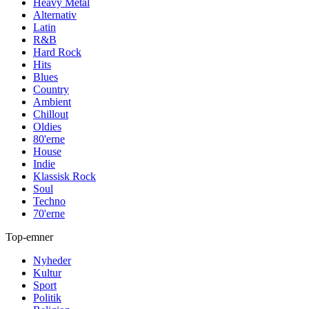
Heavy Metal
Alternativ
Latin
R&B
Hard Rock
Hits
Blues
Country
Ambient
Chillout
Oldies
80'erne
House
Indie
Klassisk Rock
Soul
Techno
70'erne
Top-emner
Nyheder
Kultur
Sport
Politik