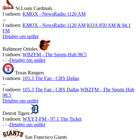
St.Louis Cardinals
I radioen:
KMOX - NewsRadio 1120 AM
-
-
I radioen:
KMOX - NewsRadio 1120 AM
KOA 850 AM & 94.1
FM
Detaljer om spillet
Baltimore Orioles
I radioen:
WBZFM - The Sports Hub 98.5
-
:
-
Detaljer om spillet
Texas Rangers
I radioen:
105.3 The Fan - CBS Dallas
-
-
I radioen:
105.3 The Fan - CBS Dallas
WBZFM - The Sports Hub
98.5
Detaljer om spillet
Detroit Tigers
I radioen:
WXYT-FM - 97.1 The Ticket
-
:
-
Detaljer om spillet
San Francisco Giants