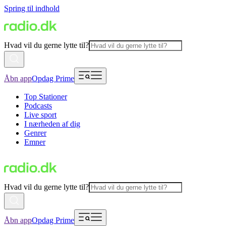
Spring til indhold
Hvad vil du gerne lytte til?
Åbn app
Opdag Prime
Top Stationer
Podcasts
Live sport
I nærheden af dig
Genrer
Emner
Hvad vil du gerne lytte til?
Åbn app
Opdag Prime