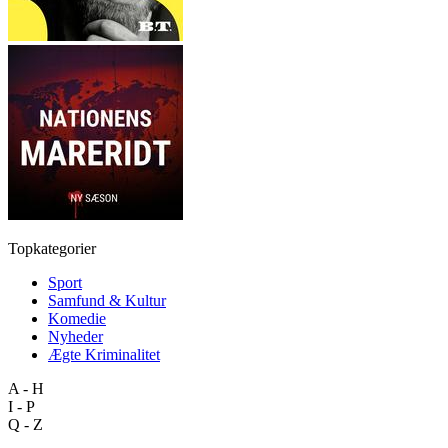
Topkategorier
Sport
Samfund & Kultur
Komedie
Nyheder
Ægte Kriminalitet
A - H
I - P
Q - Z