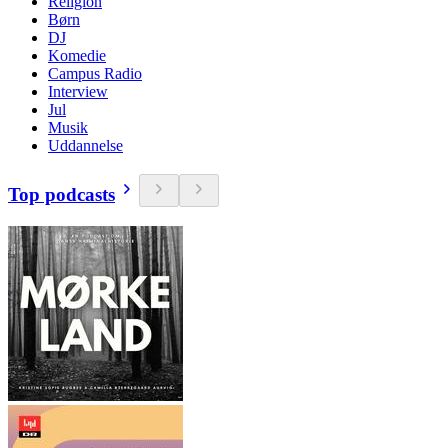
Religion
Børn
DJ
Komedie
Campus Radio
Interview
Jul
Musik
Uddannelse
Top podcasts