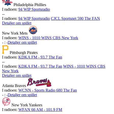
Philadelphia Phillies
I radioen:
94 WIP Sportsradio
-
-
I radioen:
94 WIP Sportsradio
CJCL Sportsnet 590 The FAN
Detaljer om spillet
New York Mets
I radioen:
WINS - 1010 WINS CBS New York
-
:
-
Detaljer om spillet
Pittsburgh Pirates
I radioen:
KDKA FM - 93.7 The Fan
-
-
I radioen:
KDKA FM - 93.7 The Fan
WINS - 1010 WINS CBS
New York
Detaljer om spillet
Atlanta Braves
I radioen:
WCNN - Sports Radio 680 The Fan
-
:
-
Detaljer om spillet
New York Yankees
I radioen:
WFAN 66 AM - 101.9 FM