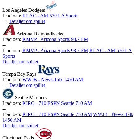
Los Angeles Dodgers
I radioen:
KLAC - AM 570 LA Sports
-
:
-
Detaljer om spillet
Arizona Diamondbacks
I radioen:
KMVP - Arizona Sports 98.7 FM
-
-
I radioen:
KMVP - Arizona Sports 98.7 FM
KLAC - AM 570 LA
Sports
Detaljer om spillet
Tampa Bay Rays
I radioen:
WWJB - News-Talk 1450 AM
-
:
-
Detaljer om spillet
Seattle Mariners
I radioen:
KIRO - 710 ESPN Seattle 710 AM
-
-
I radioen:
KIRO - 710 ESPN Seattle 710 AM
WWJB - News-Talk
1450 AM
Detaljer om spillet
Cincinnati Reds