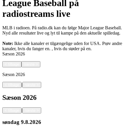
League Baseball på
radiostreams live
MLB i radioen. På radio.dk kan du følge Major League Baseball.
Nyd alle resultater live og lyt til kampe på den aktuelle spilledag.
Note:
Ikke alle kanaler er tilgængelige uden for USA. Prøv andre
kanaler, hvis du fanger en.
, hvis du støder på en.
Sæson
2026
<
tilbage
næste
>
Sæson
2026
|
<
tilbage
næste
>
Sæson
2026
|
<
tilbage
næste
>
søndag
9.8.2026