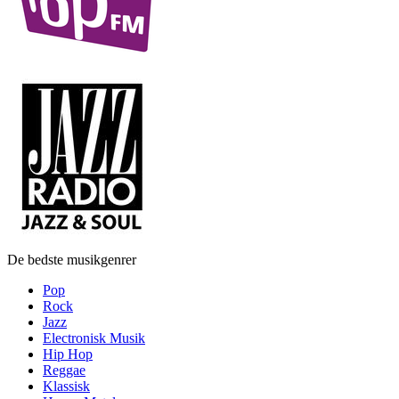
De bedste musikgenrer
Pop
Rock
Jazz
Electronisk Musik
Hip Hop
Reggae
Klassisk