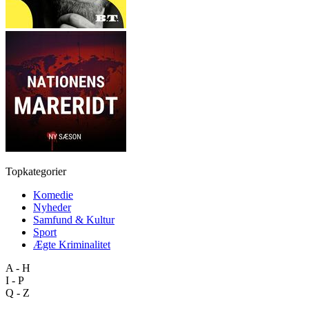
Topkategorier
Komedie
Nyheder
Samfund & Kultur
Sport
Ægte Kriminalitet
A - H
I - P
Q - Z