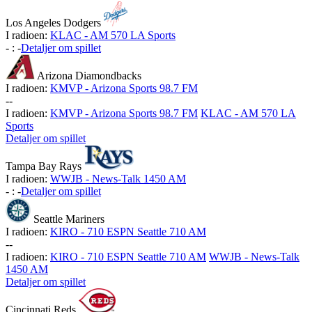
Los Angeles Dodgers
I radioen:
KLAC - AM 570 LA Sports
-
:
-
Detaljer om spillet
Arizona Diamondbacks
I radioen:
KMVP - Arizona Sports 98.7 FM
-
-
I radioen:
KMVP - Arizona Sports 98.7 FM
KLAC - AM 570 LA
Sports
Detaljer om spillet
Tampa Bay Rays
I radioen:
WWJB - News-Talk 1450 AM
-
:
-
Detaljer om spillet
Seattle Mariners
I radioen:
KIRO - 710 ESPN Seattle 710 AM
-
-
I radioen:
KIRO - 710 ESPN Seattle 710 AM
WWJB - News-Talk
1450 AM
Detaljer om spillet
Cincinnati Reds