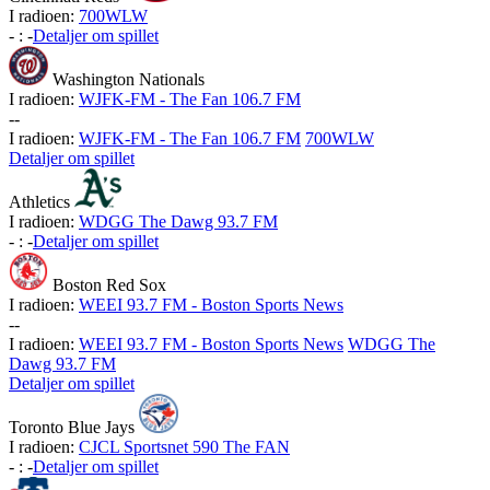
I radioen:
700WLW
-
:
-
Detaljer om spillet
Washington Nationals
I radioen:
WJFK-FM - The Fan 106.7 FM
-
-
I radioen:
WJFK-FM - The Fan 106.7 FM
700WLW
Detaljer om spillet
Athletics
I radioen:
WDGG The Dawg 93.7 FM
-
:
-
Detaljer om spillet
Boston Red Sox
I radioen:
WEEI 93.7 FM - Boston Sports News
-
-
I radioen:
WEEI 93.7 FM - Boston Sports News
WDGG The
Dawg 93.7 FM
Detaljer om spillet
Toronto Blue Jays
I radioen:
CJCL Sportsnet 590 The FAN
-
:
-
Detaljer om spillet