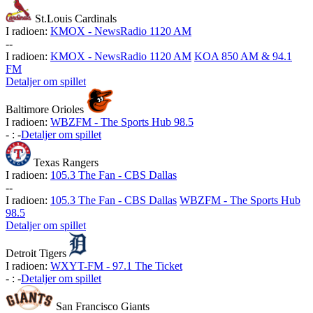
St.Louis Cardinals
I radioen:
KMOX - NewsRadio 1120 AM
-
-
I radioen:
KMOX - NewsRadio 1120 AM
KOA 850 AM & 94.1
FM
Detaljer om spillet
Baltimore Orioles
I radioen:
WBZFM - The Sports Hub 98.5
-
:
-
Detaljer om spillet
Texas Rangers
I radioen:
105.3 The Fan - CBS Dallas
-
-
I radioen:
105.3 The Fan - CBS Dallas
WBZFM - The Sports Hub
98.5
Detaljer om spillet
Detroit Tigers
I radioen:
WXYT-FM - 97.1 The Ticket
-
:
-
Detaljer om spillet
San Francisco Giants