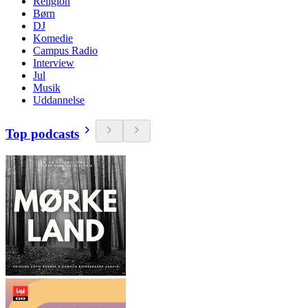
Religion
Børn
DJ
Komedie
Campus Radio
Interview
Jul
Musik
Uddannelse
Top podcasts