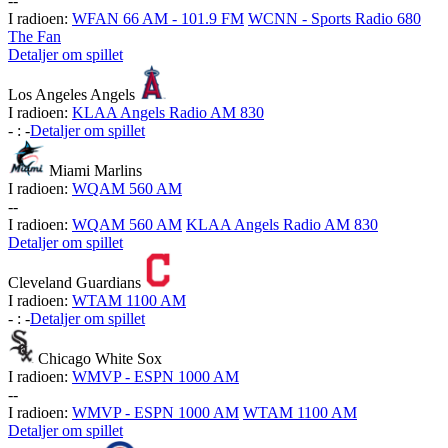
-
-
I radioen:
WFAN 66 AM - 101.9 FM
WCNN - Sports Radio 680
The Fan
Detaljer om spillet
Los Angeles Angels
I radioen:
KLAA Angels Radio AM 830
-
:
-
Detaljer om spillet
Miami Marlins
I radioen:
WQAM 560 AM
-
-
I radioen:
WQAM 560 AM
KLAA Angels Radio AM 830
Detaljer om spillet
Cleveland Guardians
I radioen:
WTAM 1100 AM
-
:
-
Detaljer om spillet
Chicago White Sox
I radioen:
WMVP - ESPN 1000 AM
-
-
I radioen:
WMVP - ESPN 1000 AM
WTAM 1100 AM
Detaljer om spillet