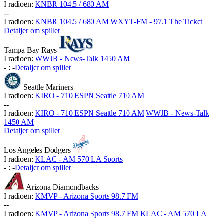
I radioen:
KNBR 104.5 / 680 AM
-
-
I radioen:
KNBR 104.5 / 680 AM
WXYT-FM - 97.1 The Ticket
Detaljer om spillet
Tampa Bay Rays
I radioen:
WWJB - News-Talk 1450 AM
-
:
-
Detaljer om spillet
Seattle Mariners
I radioen:
KIRO - 710 ESPN Seattle 710 AM
-
-
I radioen:
KIRO - 710 ESPN Seattle 710 AM
WWJB - News-Talk
1450 AM
Detaljer om spillet
Los Angeles Dodgers
I radioen:
KLAC - AM 570 LA Sports
-
:
-
Detaljer om spillet
Arizona Diamondbacks
I radioen:
KMVP - Arizona Sports 98.7 FM
-
-
I radioen:
KMVP - Arizona Sports 98.7 FM
KLAC - AM 570 LA