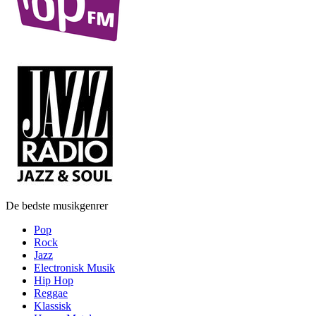
De bedste musikgenrer
Pop
Rock
Jazz
Electronisk Musik
Hip Hop
Reggae
Klassisk