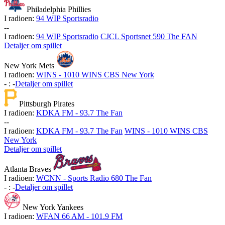
Philadelphia Phillies
I radioen:
94 WIP Sportsradio
-
-
I radioen:
94 WIP Sportsradio
CJCL Sportsnet 590 The FAN
Detaljer om spillet
New York Mets
I radioen:
WINS - 1010 WINS CBS New York
-
:
-
Detaljer om spillet
Pittsburgh Pirates
I radioen:
KDKA FM - 93.7 The Fan
-
-
I radioen:
KDKA FM - 93.7 The Fan
WINS - 1010 WINS CBS
New York
Detaljer om spillet
Atlanta Braves
I radioen:
WCNN - Sports Radio 680 The Fan
-
:
-
Detaljer om spillet
New York Yankees
I radioen:
WFAN 66 AM - 101.9 FM