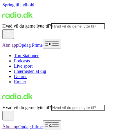
Spring til indhold
Hvad vil du gerne lytte til?
Åbn app
Opdag Prime
Top Stationer
Podcasts
Live sport
I nærheden af dig
Genrer
Emner
Hvad vil du gerne lytte til?
Åbn app
Opdag Prime