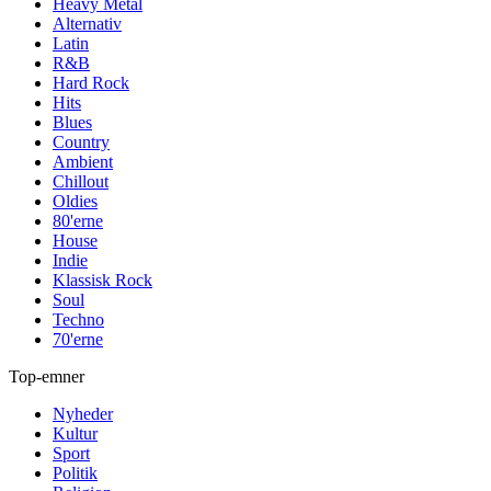
Heavy Metal
Alternativ
Latin
R&B
Hard Rock
Hits
Blues
Country
Ambient
Chillout
Oldies
80'erne
House
Indie
Klassisk Rock
Soul
Techno
70'erne
Top-emner
Nyheder
Kultur
Sport
Politik