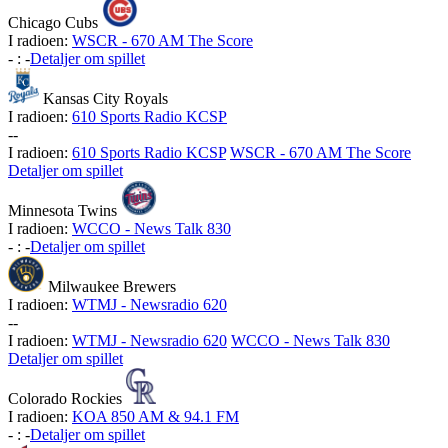
Chicago Cubs
I radioen:
WSCR - 670 AM The Score
-
:
-
Detaljer om spillet
Kansas City Royals
I radioen:
610 Sports Radio KCSP
-
-
I radioen:
610 Sports Radio KCSP
WSCR - 670 AM The Score
Detaljer om spillet
Minnesota Twins
I radioen:
WCCO - News Talk 830
-
:
-
Detaljer om spillet
Milwaukee Brewers
I radioen:
WTMJ - Newsradio 620
-
-
I radioen:
WTMJ - Newsradio 620
WCCO - News Talk 830
Detaljer om spillet
Colorado Rockies
I radioen:
KOA 850 AM & 94.1 FM
-
:
-
Detaljer om spillet