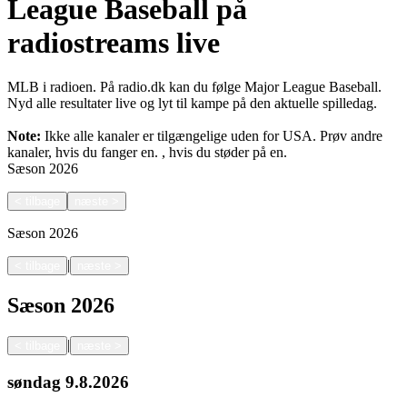
League Baseball på
radiostreams live
MLB i radioen. På radio.dk kan du følge Major League Baseball.
Nyd alle resultater live og lyt til kampe på den aktuelle spilledag.
Note:
Ikke alle kanaler er tilgængelige uden for USA. Prøv andre
kanaler, hvis du fanger en.
, hvis du støder på en.
Sæson
2026
<
tilbage
næste
>
Sæson
2026
|
<
tilbage
næste
>
Sæson
2026
|
<
tilbage
næste
>
søndag
9.8.2026