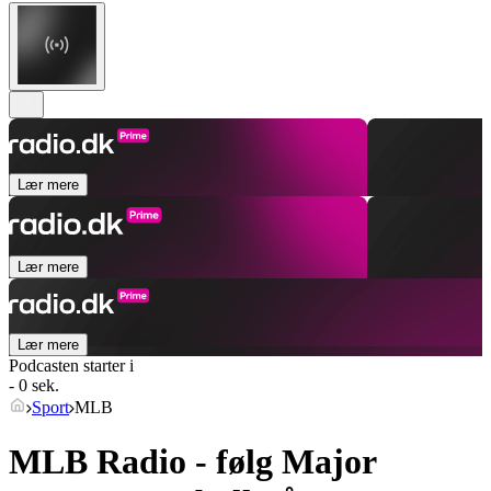
Lær mere
Lær mere
Lær mere
Podcasten starter i
- 0 sek.
Sport
MLB
MLB Radio - følg Major