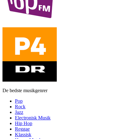
De bedste musikgenrer
Pop
Rock
Jazz
Electronisk Musik
Hip Hop
Reggae
Klassisk