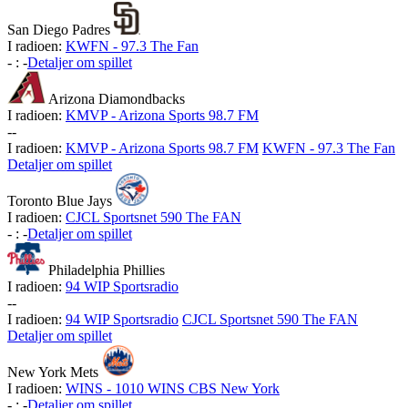
San Diego Padres
I radioen:
KWFN - 97.3 The Fan
-
:
-
Detaljer om spillet
Arizona Diamondbacks
I radioen:
KMVP - Arizona Sports 98.7 FM
-
-
I radioen:
KMVP - Arizona Sports 98.7 FM
KWFN - 97.3 The Fan
Detaljer om spillet
Toronto Blue Jays
I radioen:
CJCL Sportsnet 590 The FAN
-
:
-
Detaljer om spillet
Philadelphia Phillies
I radioen:
94 WIP Sportsradio
-
-
I radioen:
94 WIP Sportsradio
CJCL Sportsnet 590 The FAN
Detaljer om spillet
New York Mets
I radioen:
WINS - 1010 WINS CBS New York
-
:
-
Detaljer om spillet