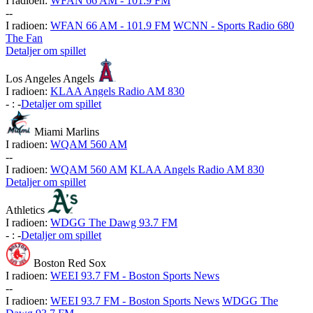
I radioen:
WFAN 66 AM - 101.9 FM
-
-
I radioen:
WFAN 66 AM - 101.9 FM
WCNN - Sports Radio 680
The Fan
Detaljer om spillet
Los Angeles Angels
I radioen:
KLAA Angels Radio AM 830
-
:
-
Detaljer om spillet
Miami Marlins
I radioen:
WQAM 560 AM
-
-
I radioen:
WQAM 560 AM
KLAA Angels Radio AM 830
Detaljer om spillet
Athletics
I radioen:
WDGG The Dawg 93.7 FM
-
:
-
Detaljer om spillet
Boston Red Sox
I radioen:
WEEI 93.7 FM - Boston Sports News
-
-
I radioen:
WEEI 93.7 FM - Boston Sports News
WDGG The