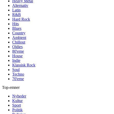
Heavy Metal
Alternativ
Latin
R&B
Hard Rock
Hits
Blues
Country
Ambient
Chillout
Oldies
80'erne
House
Indie
Klassisk Rock
Soul
Techno
70'erne
Top-emner
Nyheder
Kultur
Sport
Politik