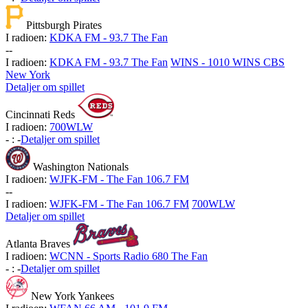
Pittsburgh Pirates
I radioen:
KDKA FM - 93.7 The Fan
-
-
I radioen:
KDKA FM - 93.7 The Fan
WINS - 1010 WINS CBS
New York
Detaljer om spillet
Cincinnati Reds
I radioen:
700WLW
-
:
-
Detaljer om spillet
Washington Nationals
I radioen:
WJFK-FM - The Fan 106.7 FM
-
-
I radioen:
WJFK-FM - The Fan 106.7 FM
700WLW
Detaljer om spillet
Atlanta Braves
I radioen:
WCNN - Sports Radio 680 The Fan
-
:
-
Detaljer om spillet
New York Yankees