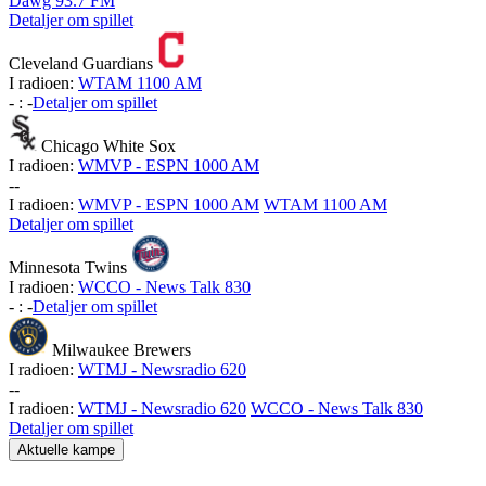
Dawg 93.7 FM
Detaljer om spillet
Cleveland Guardians
I radioen:
WTAM 1100 AM
-
:
-
Detaljer om spillet
Chicago White Sox
I radioen:
WMVP - ESPN 1000 AM
-
-
I radioen:
WMVP - ESPN 1000 AM
WTAM 1100 AM
Detaljer om spillet
Minnesota Twins
I radioen:
WCCO - News Talk 830
-
:
-
Detaljer om spillet
Milwaukee Brewers
I radioen:
WTMJ - Newsradio 620
-
-
I radioen:
WTMJ - Newsradio 620
WCCO - News Talk 830
Detaljer om spillet
Aktuelle kampe