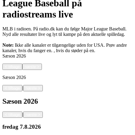
League Baseball på
radiostreams live
MLB i radioen. På radio.dk kan du følge Major League Baseball.
Nyd alle resultater live og lyt til kampe på den aktuelle spilledag.
Note:
Ikke alle kanaler er tilgængelige uden for USA. Prøv andre
kanaler, hvis du fanger en.
, hvis du støder på en.
Sæson
2026
<
tilbage
næste
>
Sæson
2026
|
<
tilbage
næste
>
Sæson
2026
|
<
tilbage
næste
>
fredag
7.8.2026