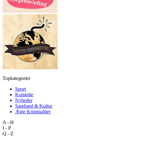
Topkategorier
Sport
Komedie
Nyheder
Samfund & Kultur
Ægte Kriminalitet
A - H
I - P
Q - Z