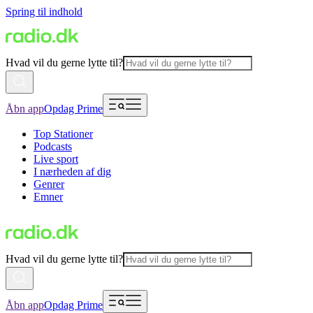
Spring til indhold
Hvad vil du gerne lytte til?
Åbn app
Opdag Prime
Top Stationer
Podcasts
Live sport
I nærheden af dig
Genrer
Emner
Hvad vil du gerne lytte til?
Åbn app
Opdag Prime