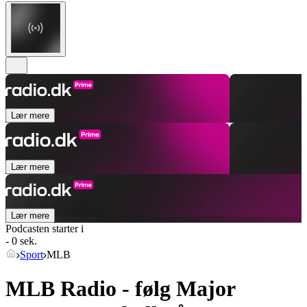
Lær mere
Lær mere
Lær mere
Podcasten starter i
- 0 sek.
Sport
MLB
MLB Radio - følg Major