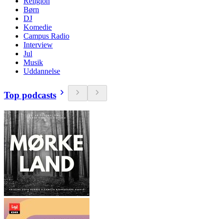
Religion
Børn
DJ
Komedie
Campus Radio
Interview
Jul
Musik
Uddannelse
Top podcasts