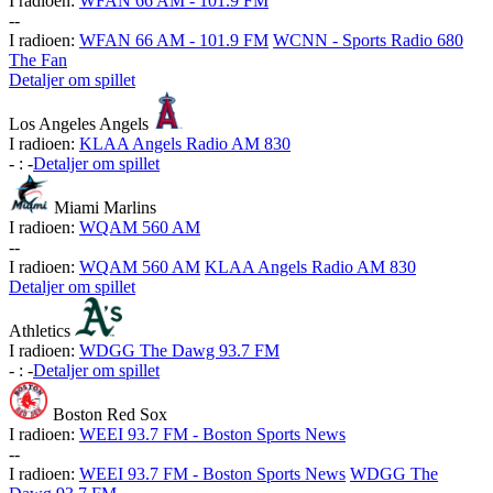
I radioen:
WFAN 66 AM - 101.9 FM
-
-
I radioen:
WFAN 66 AM - 101.9 FM
WCNN - Sports Radio 680
The Fan
Detaljer om spillet
Los Angeles Angels
I radioen:
KLAA Angels Radio AM 830
-
:
-
Detaljer om spillet
Miami Marlins
I radioen:
WQAM 560 AM
-
-
I radioen:
WQAM 560 AM
KLAA Angels Radio AM 830
Detaljer om spillet
Athletics
I radioen:
WDGG The Dawg 93.7 FM
-
:
-
Detaljer om spillet
Boston Red Sox
I radioen:
WEEI 93.7 FM - Boston Sports News
-
-
I radioen:
WEEI 93.7 FM - Boston Sports News
WDGG The