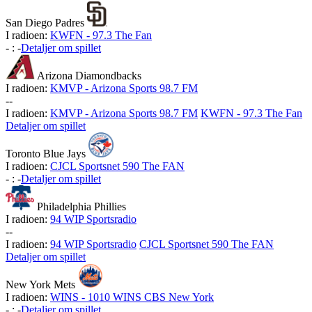
San Diego Padres
I radioen:
KWFN - 97.3 The Fan
-
:
-
Detaljer om spillet
Arizona Diamondbacks
I radioen:
KMVP - Arizona Sports 98.7 FM
-
-
I radioen:
KMVP - Arizona Sports 98.7 FM
KWFN - 97.3 The Fan
Detaljer om spillet
Toronto Blue Jays
I radioen:
CJCL Sportsnet 590 The FAN
-
:
-
Detaljer om spillet
Philadelphia Phillies
I radioen:
94 WIP Sportsradio
-
-
I radioen:
94 WIP Sportsradio
CJCL Sportsnet 590 The FAN
Detaljer om spillet
New York Mets
I radioen:
WINS - 1010 WINS CBS New York
-
:
-
Detaljer om spillet