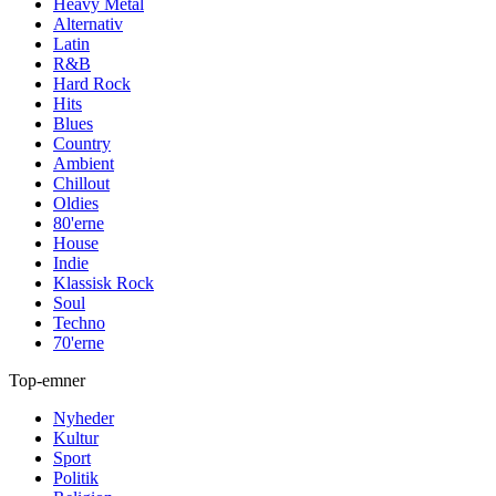
Heavy Metal
Alternativ
Latin
R&B
Hard Rock
Hits
Blues
Country
Ambient
Chillout
Oldies
80'erne
House
Indie
Klassisk Rock
Soul
Techno
70'erne
Top-emner
Nyheder
Kultur
Sport
Politik