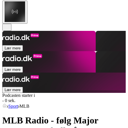
Lær mere
Lær mere
Lær mere
Podcasten starter i
- 0 sek.
Sport
MLB
MLB Radio - følg Major