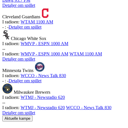
Dawg 93.7 FM
Detaljer om spillet
Cleveland Guardians
I radioen:
WTAM 1100 AM
-
:
-
Detaljer om spillet
Chicago White Sox
I radioen:
WMVP - ESPN 1000 AM
-
-
I radioen:
WMVP - ESPN 1000 AM
WTAM 1100 AM
Detaljer om spillet
Minnesota Twins
I radioen:
WCCO - News Talk 830
-
:
-
Detaljer om spillet
Milwaukee Brewers
I radioen:
WTMJ - Newsradio 620
-
-
I radioen:
WTMJ - Newsradio 620
WCCO - News Talk 830
Detaljer om spillet
Aktuelle kampe