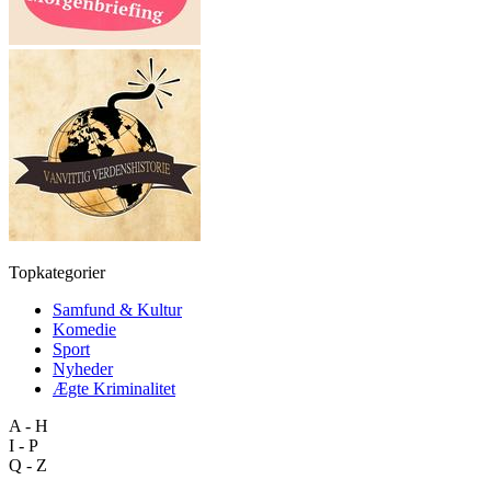
Topkategorier
Samfund & Kultur
Komedie
Sport
Nyheder
Ægte Kriminalitet
A - H
I - P
Q - Z