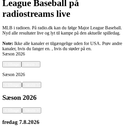
League Baseball på
radiostreams live
MLB i radioen. På radio.dk kan du følge Major League Baseball.
Nyd alle resultater live og lyt til kampe på den aktuelle spilledag.
Note:
Ikke alle kanaler er tilgængelige uden for USA. Prøv andre
kanaler, hvis du fanger en.
, hvis du støder på en.
Sæson
2026
<
tilbage
næste
>
Sæson
2026
|
<
tilbage
næste
>
Sæson
2026
|
<
tilbage
næste
>
fredag
7.8.2026