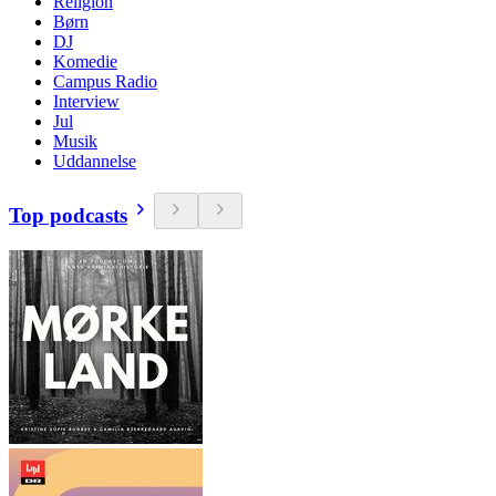
Religion
Børn
DJ
Komedie
Campus Radio
Interview
Jul
Musik
Uddannelse
Top podcasts