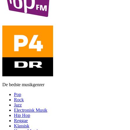
De bedste musikgenrer
Pop
Rock
Jazz
Electronisk Musik
Hip Hop
Reggae
Klassisk