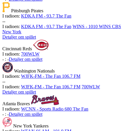
Pittsburgh Pirates
I radioen:
KDKA FM - 93.7 The Fan
-
-
I radioen:
KDKA FM - 93.7 The Fan
WINS - 1010 WINS CBS
New York
Detaljer om spillet
Cincinnati Reds
I radioen:
700WLW
-
:
-
Detaljer om spillet
Washington Nationals
I radioen:
WJFK-FM - The Fan 106.7 FM
-
-
I radioen:
WJFK-FM - The Fan 106.7 FM
700WLW
Detaljer om spillet
Atlanta Braves
I radioen:
WCNN - Sports Radio 680 The Fan
-
:
-
Detaljer om spillet
New York Yankees