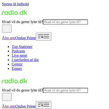
Spring til indhold
Hvad vil du gerne lytte til?
Åbn app
Opdag Prime
Top Stationer
Podcasts
Live sport
I nærheden af dig
Genrer
Emner
Hvad vil du gerne lytte til?
Åbn app
Opdag Prime