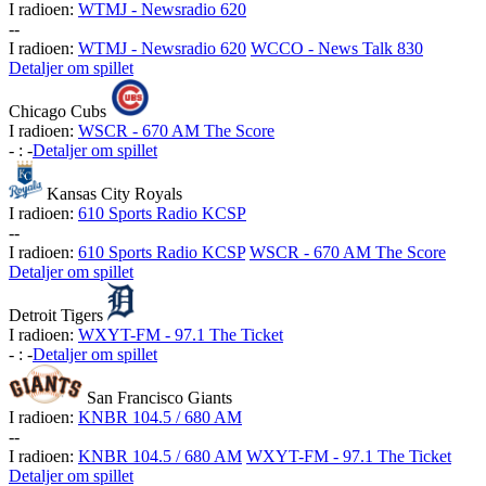
I radioen:
WTMJ - Newsradio 620
-
-
I radioen:
WTMJ - Newsradio 620
WCCO - News Talk 830
Detaljer om spillet
Chicago Cubs
I radioen:
WSCR - 670 AM The Score
-
:
-
Detaljer om spillet
Kansas City Royals
I radioen:
610 Sports Radio KCSP
-
-
I radioen:
610 Sports Radio KCSP
WSCR - 670 AM The Score
Detaljer om spillet
Detroit Tigers
I radioen:
WXYT-FM - 97.1 The Ticket
-
:
-
Detaljer om spillet
San Francisco Giants
I radioen:
KNBR 104.5 / 680 AM
-
-
I radioen:
KNBR 104.5 / 680 AM
WXYT-FM - 97.1 The Ticket
Detaljer om spillet