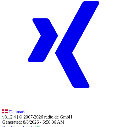
Denmark
v8.12.4
| © 2007-
2026
radio.de GmbH
Generated: 8/8/2026 - 6:58:36 AM