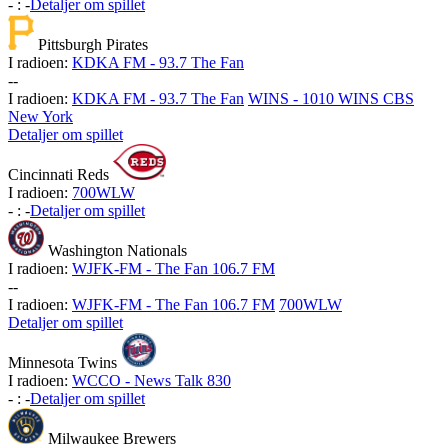
-
:
-
Detaljer om spillet
Pittsburgh Pirates
I radioen:
KDKA FM - 93.7 The Fan
-
-
I radioen:
KDKA FM - 93.7 The Fan
WINS - 1010 WINS CBS
New York
Detaljer om spillet
Cincinnati Reds
I radioen:
700WLW
-
:
-
Detaljer om spillet
Washington Nationals
I radioen:
WJFK-FM - The Fan 106.7 FM
-
-
I radioen:
WJFK-FM - The Fan 106.7 FM
700WLW
Detaljer om spillet
Minnesota Twins
I radioen:
WCCO - News Talk 830
-
:
-
Detaljer om spillet
Milwaukee Brewers