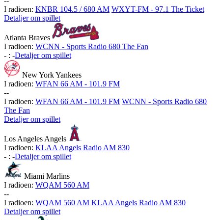
-
-
I radioen:
KNBR 104.5 / 680 AM
WXYT-FM - 97.1 The Ticket
Detaljer om spillet
Atlanta Braves
I radioen:
WCNN - Sports Radio 680 The Fan
-
:
-
Detaljer om spillet
New York Yankees
I radioen:
WFAN 66 AM - 101.9 FM
-
-
I radioen:
WFAN 66 AM - 101.9 FM
WCNN - Sports Radio 680
The Fan
Detaljer om spillet
Los Angeles Angels
I radioen:
KLAA Angels Radio AM 830
-
:
-
Detaljer om spillet
Miami Marlins
I radioen:
WQAM 560 AM
-
-
I radioen:
WQAM 560 AM
KLAA Angels Radio AM 830
Detaljer om spillet