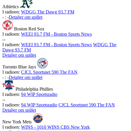
Athletics
I radioen:
WDGG The Dawg 93.7 FM
-
:
-
Detaljer om spillet
Boston Red Sox
I radioen:
WEEI 93.7 FM - Boston Sports News
-
-
I radioen:
WEEI 93.7 FM - Boston Sports News
WDGG The
Dawg 93.7 FM
Detaljer om spillet
Toronto Blue Jays
I radioen:
CJCL Sportsnet 590 The FAN
-
:
-
Detaljer om spillet
Philadelphia Phillies
I radioen:
94 WIP Sportsradio
-
-
I radioen:
94 WIP Sportsradio
CJCL Sportsnet 590 The FAN
Detaljer om spillet
New York Mets
I radioen:
WINS - 1010 WINS CBS New York