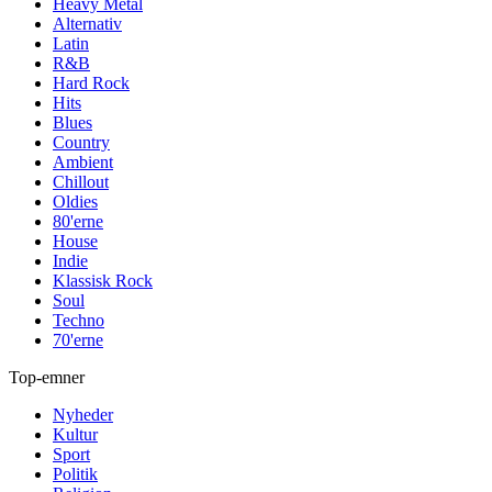
Heavy Metal
Alternativ
Latin
R&B
Hard Rock
Hits
Blues
Country
Ambient
Chillout
Oldies
80'erne
House
Indie
Klassisk Rock
Soul
Techno
70'erne
Top-emner
Nyheder
Kultur
Sport
Politik