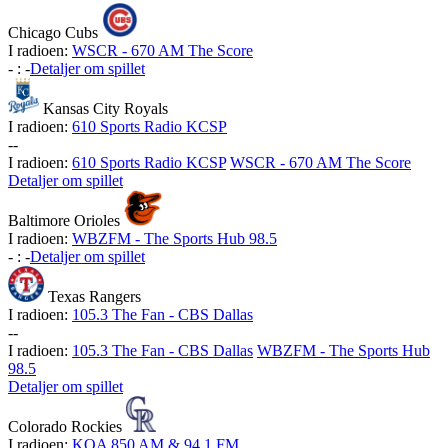
Chicago Cubs
I radioen:
WSCR - 670 AM The Score
-
:
-
Detaljer om spillet
Kansas City Royals
I radioen:
610 Sports Radio KCSP
-
-
I radioen:
610 Sports Radio KCSP
WSCR - 670 AM The Score
Detaljer om spillet
Baltimore Orioles
I radioen:
WBZFM - The Sports Hub 98.5
-
:
-
Detaljer om spillet
Texas Rangers
I radioen:
105.3 The Fan - CBS Dallas
-
-
I radioen:
105.3 The Fan - CBS Dallas
WBZFM - The Sports Hub
98.5
Detaljer om spillet
Colorado Rockies
I radioen:
KOA 850 AM & 94.1 FM