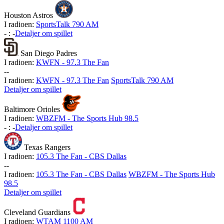
Houston Astros
I radioen:
SportsTalk 790 AM
-
:
-
Detaljer om spillet
San Diego Padres
I radioen:
KWFN - 97.3 The Fan
-
-
I radioen:
KWFN - 97.3 The Fan
SportsTalk 790 AM
Detaljer om spillet
Baltimore Orioles
I radioen:
WBZFM - The Sports Hub 98.5
-
:
-
Detaljer om spillet
Texas Rangers
I radioen:
105.3 The Fan - CBS Dallas
-
-
I radioen:
105.3 The Fan - CBS Dallas
WBZFM - The Sports Hub
98.5
Detaljer om spillet
Cleveland Guardians
I radioen:
WTAM 1100 AM