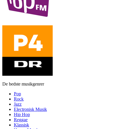
De bedste musikgenrer
Pop
Rock
Jazz
Electronisk Musik
Hip Hop
Reggae
Klassisk