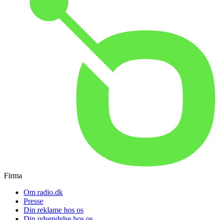
Firma
Om radio.dk
Presse
Din reklame hos os
Din udsendelse hos os