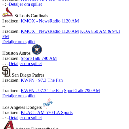
-
:
-
Detaljer om spillet
St.Louis Cardinals
I radioen:
KMOX - NewsRadio 1120 AM
-
-
I radioen:
KMOX - NewsRadio 1120 AM
KOA 850 AM & 94.1
FM
Detaljer om spillet
Houston Astros
I radioen:
SportsTalk 790 AM
-
:
-
Detaljer om spillet
San Diego Padres
I radioen:
KWFN - 97.3 The Fan
-
-
I radioen:
KWFN - 97.3 The Fan
SportsTalk 790 AM
Detaljer om spillet
Los Angeles Dodgers
I radioen:
KLAC - AM 570 LA Sports
-
:
-
Detaljer om spillet