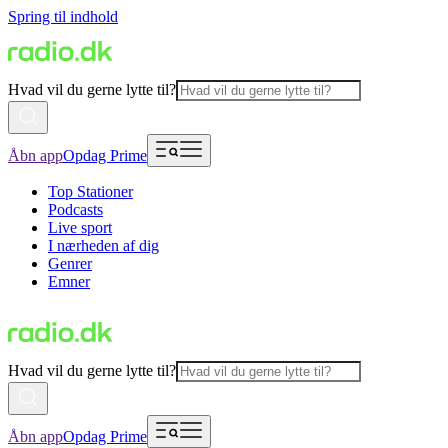
Spring til indhold
Hvad vil du gerne lytte til?
Åbn app
Opdag Prime
Top Stationer
Podcasts
Live sport
I nærheden af dig
Genrer
Emner
Hvad vil du gerne lytte til?
Åbn app
Opdag Prime