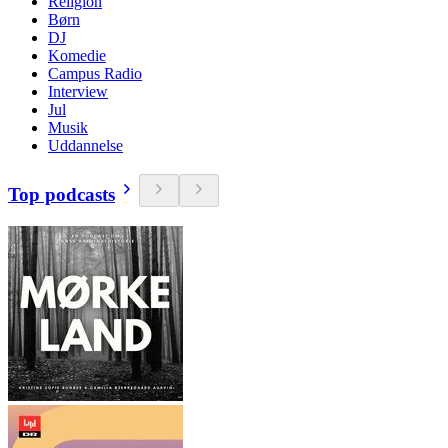
Religion
Børn
DJ
Komedie
Campus Radio
Interview
Jul
Musik
Uddannelse
Top podcasts