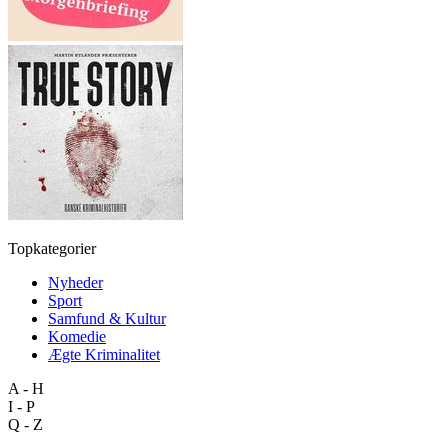
Topkategorier
Nyheder
Sport
Samfund & Kultur
Komedie
Ægte Kriminalitet
A - H
I - P
Q - Z