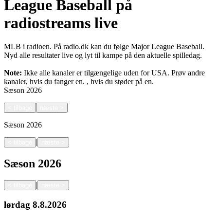
League Baseball på
radiostreams live
MLB i radioen. På radio.dk kan du følge Major League Baseball.
Nyd alle resultater live og lyt til kampe på den aktuelle spilledag.
Note:
Ikke alle kanaler er tilgængelige uden for USA. Prøv andre
kanaler, hvis du fanger en.
, hvis du støder på en.
Sæson
2026
<
tilbage
næste
>
Sæson
2026
|
<
tilbage
næste
>
Sæson
2026
|
<
tilbage
næste
>
lørdag
8.8.2026