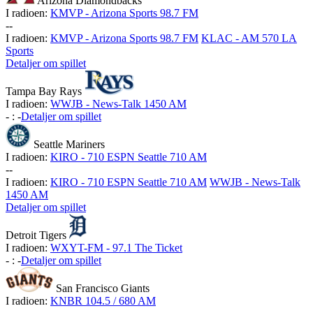
Arizona Diamondbacks
I radioen:
KMVP - Arizona Sports 98.7 FM
-
-
I radioen:
KMVP - Arizona Sports 98.7 FM
KLAC - AM 570 LA
Sports
Detaljer om spillet
Tampa Bay Rays
I radioen:
WWJB - News-Talk 1450 AM
-
:
-
Detaljer om spillet
Seattle Mariners
I radioen:
KIRO - 710 ESPN Seattle 710 AM
-
-
I radioen:
KIRO - 710 ESPN Seattle 710 AM
WWJB - News-Talk
1450 AM
Detaljer om spillet
Detroit Tigers
I radioen:
WXYT-FM - 97.1 The Ticket
-
:
-
Detaljer om spillet
San Francisco Giants
I radioen:
KNBR 104.5 / 680 AM