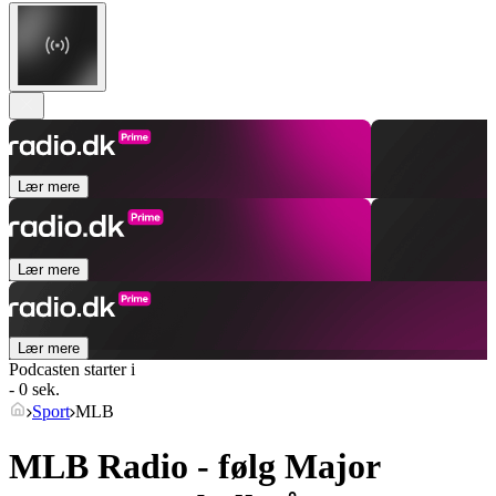
Lær mere
Lær mere
Lær mere
Podcasten starter i
- 0 sek.
Sport
MLB
MLB Radio - følg Major