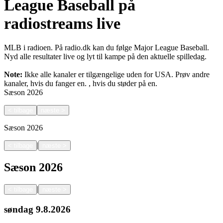
League Baseball på
radiostreams live
MLB i radioen. På radio.dk kan du følge Major League Baseball.
Nyd alle resultater live og lyt til kampe på den aktuelle spilledag.
Note:
Ikke alle kanaler er tilgængelige uden for USA. Prøv andre
kanaler, hvis du fanger en.
, hvis du støder på en.
Sæson
2026
<
tilbage
næste
>
Sæson
2026
|
<
tilbage
næste
>
Sæson
2026
|
<
tilbage
næste
>
søndag
9.8.2026