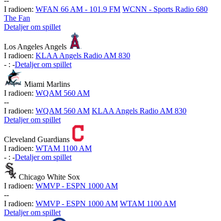
-
-
I radioen:
WFAN 66 AM - 101.9 FM
WCNN - Sports Radio 680
The Fan
Detaljer om spillet
Los Angeles Angels
I radioen:
KLAA Angels Radio AM 830
-
:
-
Detaljer om spillet
Miami Marlins
I radioen:
WQAM 560 AM
-
-
I radioen:
WQAM 560 AM
KLAA Angels Radio AM 830
Detaljer om spillet
Cleveland Guardians
I radioen:
WTAM 1100 AM
-
:
-
Detaljer om spillet
Chicago White Sox
I radioen:
WMVP - ESPN 1000 AM
-
-
I radioen:
WMVP - ESPN 1000 AM
WTAM 1100 AM
Detaljer om spillet