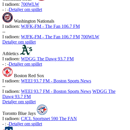
I radioen:
700WLW
-
:
-
Detaljer om spillet
Washington Nationals
I radioen:
WJFK-FM - The Fan 106.7 FM
-
-
I radioen:
WJFK-FM - The Fan 106.7 FM
700WLW
Detaljer om spillet
Athletics
I radioen:
WDGG The Dawg 93.7 FM
-
:
-
Detaljer om spillet
Boston Red Sox
I radioen:
WEEI 93.7 FM - Boston Sports News
-
-
I radioen:
WEEI 93.7 FM - Boston Sports News
WDGG The
Dawg 93.7 FM
Detaljer om spillet
Toronto Blue Jays
I radioen:
CJCL Sportsnet 590 The FAN
-
:
-
Detaljer om spillet