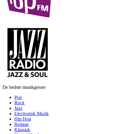
De bedste musikgenrer
Pop
Rock
Jazz
Electronisk Musik
Hip Hop
Reggae
Klassisk