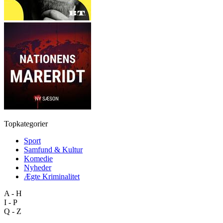
Topkategorier
Sport
Samfund & Kultur
Komedie
Nyheder
Ægte Kriminalitet
A - H
I - P
Q - Z