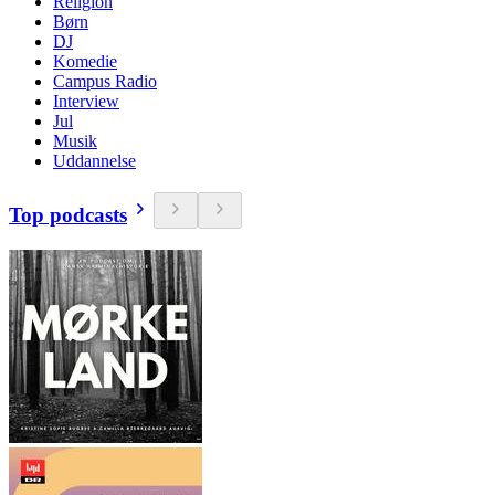
Religion
Børn
DJ
Komedie
Campus Radio
Interview
Jul
Musik
Uddannelse
Top podcasts