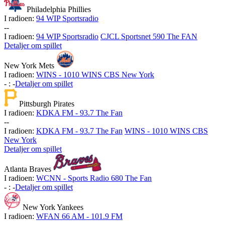
Philadelphia Phillies
I radioen:
94 WIP Sportsradio
-
-
I radioen:
94 WIP Sportsradio
CJCL Sportsnet 590 The FAN
Detaljer om spillet
New York Mets
I radioen:
WINS - 1010 WINS CBS New York
-
:
-
Detaljer om spillet
Pittsburgh Pirates
I radioen:
KDKA FM - 93.7 The Fan
-
-
I radioen:
KDKA FM - 93.7 The Fan
WINS - 1010 WINS CBS
New York
Detaljer om spillet
Atlanta Braves
I radioen:
WCNN - Sports Radio 680 The Fan
-
:
-
Detaljer om spillet
New York Yankees
I radioen:
WFAN 66 AM - 101.9 FM