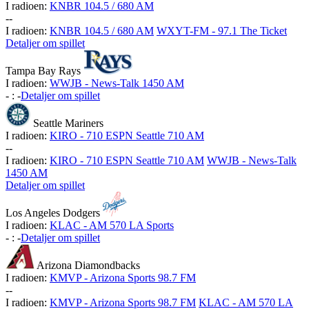
I radioen:
KNBR 104.5 / 680 AM
-
-
I radioen:
KNBR 104.5 / 680 AM
WXYT-FM - 97.1 The Ticket
Detaljer om spillet
Tampa Bay Rays
I radioen:
WWJB - News-Talk 1450 AM
-
:
-
Detaljer om spillet
Seattle Mariners
I radioen:
KIRO - 710 ESPN Seattle 710 AM
-
-
I radioen:
KIRO - 710 ESPN Seattle 710 AM
WWJB - News-Talk
1450 AM
Detaljer om spillet
Los Angeles Dodgers
I radioen:
KLAC - AM 570 LA Sports
-
:
-
Detaljer om spillet
Arizona Diamondbacks
I radioen:
KMVP - Arizona Sports 98.7 FM
-
-
I radioen:
KMVP - Arizona Sports 98.7 FM
KLAC - AM 570 LA