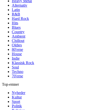
Heavy Metal
Alternativ
Latin
R&B
Hard Rock
Hits
Blues
Country
Ambient
Chillout
Oldies
80'erne
House
Indie
Klassisk Rock
Soul
Techno
70'erne
Top-emner
Nyheder
Kultur
Sport
Politik