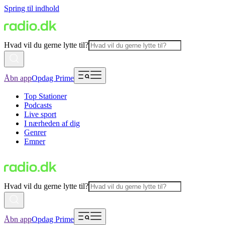
Spring til indhold
Hvad vil du gerne lytte til?
Åbn app
Opdag Prime
Top Stationer
Podcasts
Live sport
I nærheden af dig
Genrer
Emner
Hvad vil du gerne lytte til?
Åbn app
Opdag Prime