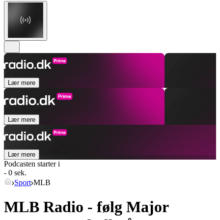
Lær mere
Lær mere
Lær mere
Podcasten starter i
- 0 sek.
Sport
MLB
MLB Radio - følg Major