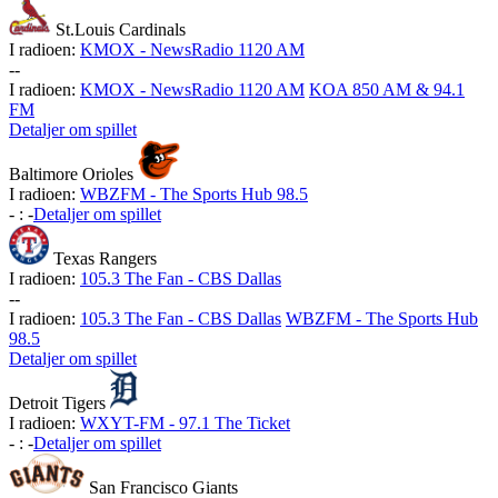
St.Louis Cardinals
I radioen:
KMOX - NewsRadio 1120 AM
-
-
I radioen:
KMOX - NewsRadio 1120 AM
KOA 850 AM & 94.1
FM
Detaljer om spillet
Baltimore Orioles
I radioen:
WBZFM - The Sports Hub 98.5
-
:
-
Detaljer om spillet
Texas Rangers
I radioen:
105.3 The Fan - CBS Dallas
-
-
I radioen:
105.3 The Fan - CBS Dallas
WBZFM - The Sports Hub
98.5
Detaljer om spillet
Detroit Tigers
I radioen:
WXYT-FM - 97.1 The Ticket
-
:
-
Detaljer om spillet
San Francisco Giants