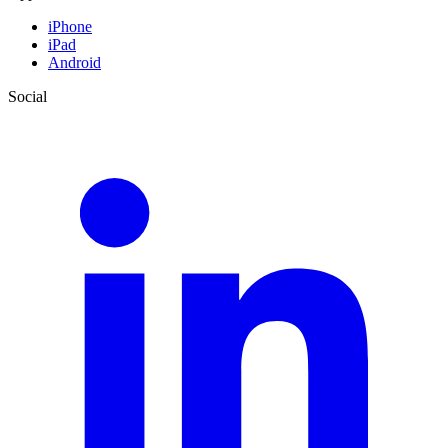
iPhone
iPad
Android
Social