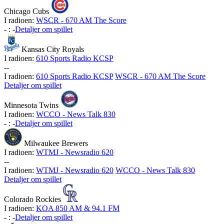
Chicago Cubs
I radioen:
WSCR - 670 AM The Score
-
:
-
Detaljer om spillet
Kansas City Royals
I radioen:
610 Sports Radio KCSP
-
-
I radioen:
610 Sports Radio KCSP
WSCR - 670 AM The Score
Detaljer om spillet
Minnesota Twins
I radioen:
WCCO - News Talk 830
-
:
-
Detaljer om spillet
Milwaukee Brewers
I radioen:
WTMJ - Newsradio 620
-
-
I radioen:
WTMJ - Newsradio 620
WCCO - News Talk 830
Detaljer om spillet
Colorado Rockies
I radioen:
KOA 850 AM & 94.1 FM
-
:
-
Detaljer om spillet