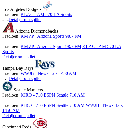
Los Angeles Dodgers
I radioen:
KLAC - AM 570 LA Sports
-
:
-
Detaljer om spillet
Arizona Diamondbacks
I radioen:
KMVP - Arizona Sports 98.7 FM
-
-
I radioen:
KMVP - Arizona Sports 98.7 FM
KLAC - AM 570 LA
Sports
Detaljer om spillet
Tampa Bay Rays
I radioen:
WWJB - News-Talk 1450 AM
-
:
-
Detaljer om spillet
Seattle Mariners
I radioen:
KIRO - 710 ESPN Seattle 710 AM
-
-
I radioen:
KIRO - 710 ESPN Seattle 710 AM
WWJB - News-Talk
1450 AM
Detaljer om spillet
Cincinnati Reds