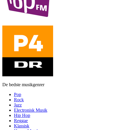
De bedste musikgenrer
Pop
Rock
Jazz
Electronisk Musik
Hip Hop
Reggae
Klassisk