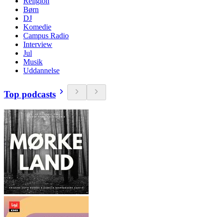
Religion
Børn
DJ
Komedie
Campus Radio
Interview
Jul
Musik
Uddannelse
Top podcasts