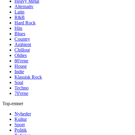
Heavy Metal
Alternativ
Latin
R&B
Hard Rock
Hits
Blues
Country
Ambient
Chillout
Oldies
80'erne
House
Indie
Klassisk Rock
Soul
Techno
70'erne
Top-emner
Nyheder
Kultur
Sport
Politik