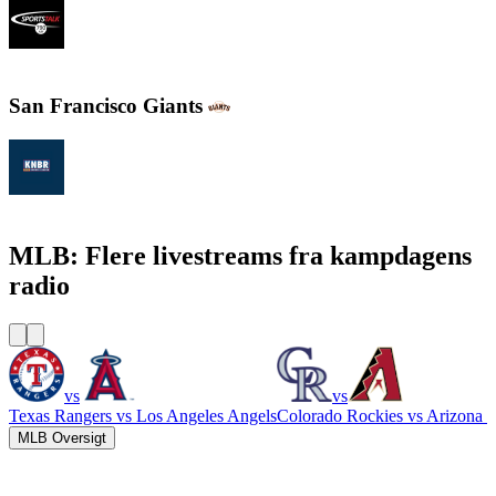
SportsTalk 790 AM
San Francisco Giants
KNBR 104.5 / 680 AM
MLB: Flere livestreams fra kampdagens
radio
vs
vs
Texas Rangers
vs
Los Angeles Angels
Colorado Rockies
vs
Arizona 
MLB Oversigt