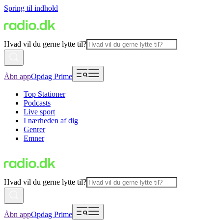
Spring til indhold
Hvad vil du gerne lytte til?
Åbn app
Opdag Prime
Top Stationer
Podcasts
Live sport
I nærheden af dig
Genrer
Emner
Hvad vil du gerne lytte til?
Åbn app
Opdag Prime