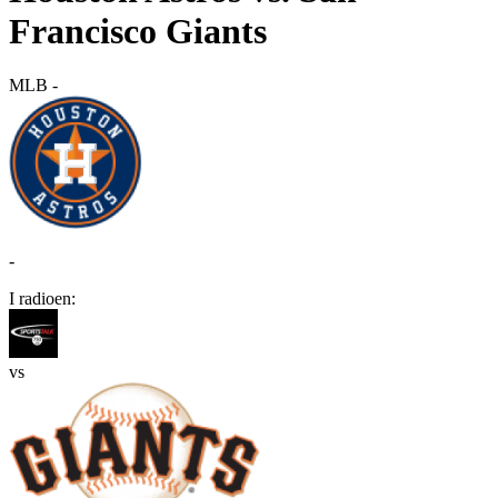
Francisco Giants
MLB
-
-
I radioen:
vs