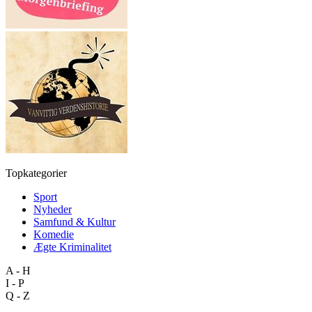
Topkategorier
Sport
Nyheder
Samfund & Kultur
Komedie
Ægte Kriminalitet
A - H
I - P
Q - Z