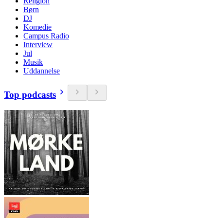
Religion
Børn
DJ
Komedie
Campus Radio
Interview
Jul
Musik
Uddannelse
Top podcasts