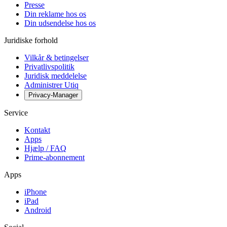
Presse
Din reklame hos os
Din udsendelse hos os
Juridiske forhold
Vilkår & betingelser
Privatlivspolitik
Juridisk meddelelse
Administrer Utiq
Privacy-Manager
Service
Kontakt
Apps
Hjælp / FAQ
Prime-abonnement
Apps
iPhone
iPad
Android