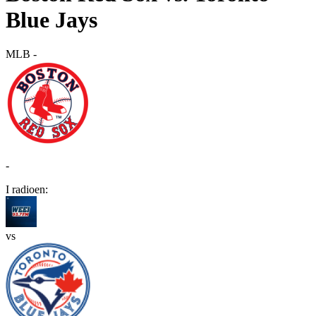
Blue Jays
MLB
-
-
I radioen:
vs