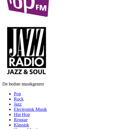
De bedste musikgenrer
Pop
Rock
Jazz
Electronisk Musik
Hip Hop
Reggae
Klassisk