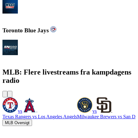
WEEI 93.7 FM - Boston Sports News
Toronto Blue Jays
CJCL Sportsnet 590 The FAN
MLB: Flere livestreams fra kampdagens
radio
vs
vs
Texas Rangers
vs
Los Angeles Angels
Milwaukee Brewers
vs
San Di
MLB Oversigt