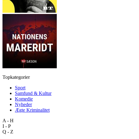
Topkategorier
Sport
Samfund & Kultur
Komedie
Nyheder
Ægte Kriminalitet
A - H
I - P
Q - Z