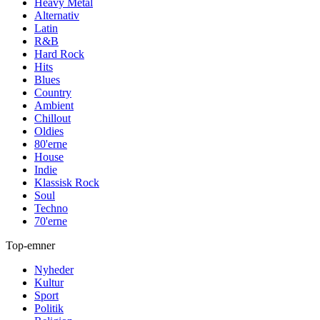
Heavy Metal
Alternativ
Latin
R&B
Hard Rock
Hits
Blues
Country
Ambient
Chillout
Oldies
80'erne
House
Indie
Klassisk Rock
Soul
Techno
70'erne
Top-emner
Nyheder
Kultur
Sport
Politik