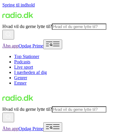
Spring til indhold
Hvad vil du gerne lytte til?
Åbn app
Opdag Prime
Top Stationer
Podcasts
Live sport
I nærheden af dig
Genrer
Emner
Hvad vil du gerne lytte til?
Åbn app
Opdag Prime