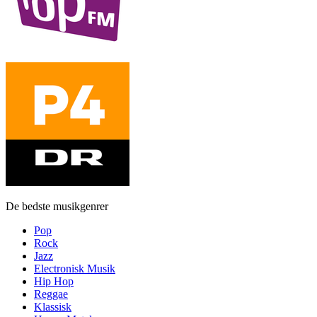
De bedste musikgenrer
Pop
Rock
Jazz
Electronisk Musik
Hip Hop
Reggae
Klassisk