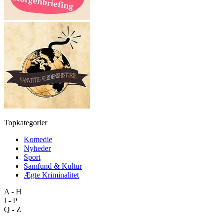
Topkategorier
Komedie
Nyheder
Sport
Samfund & Kultur
Ægte Kriminalitet
A - H
I - P
Q - Z