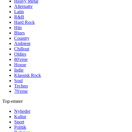
Heavy Metal
Alternativ
Latin
R&B
Hard Rock
Hits
Blues
Country
Ambient
Chillout
Oldies
80'erne
House
Indie
Klassisk Rock
Soul
Techno
70'erne
Top-emner
Nyheder
Kultur
Sport
Politik