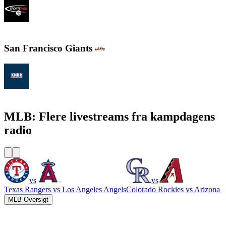
SportsTalk 790 AM
San Francisco Giants
KNBR 104.5 / 680 AM
MLB: Flere livestreams fra kampdagens
radio
vs
vs
Texas Rangers
vs
Los Angeles Angels
Colorado Rockies
vs
Arizona 
MLB Oversigt