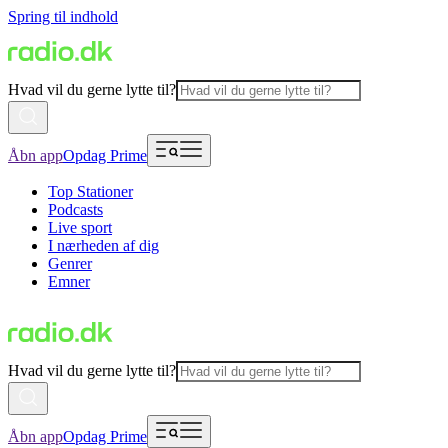
Spring til indhold
Hvad vil du gerne lytte til?
Åbn app
Opdag Prime
Top Stationer
Podcasts
Live sport
I nærheden af dig
Genrer
Emner
Hvad vil du gerne lytte til?
Åbn app
Opdag Prime