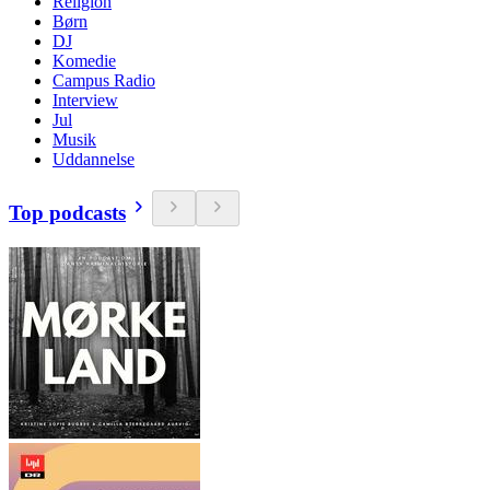
Religion
Børn
DJ
Komedie
Campus Radio
Interview
Jul
Musik
Uddannelse
Top podcasts