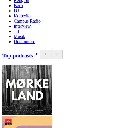
Religion
Børn
DJ
Komedie
Campus Radio
Interview
Jul
Musik
Uddannelse
Top podcasts