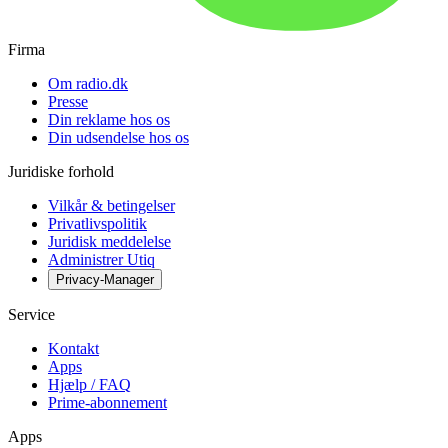
Firma
Om radio.dk
Presse
Din reklame hos os
Din udsendelse hos os
Juridiske forhold
Vilkår & betingelser
Privatlivspolitik
Juridisk meddelelse
Administrer Utiq
Privacy-Manager
Service
Kontakt
Apps
Hjælp / FAQ
Prime-abonnement
Apps