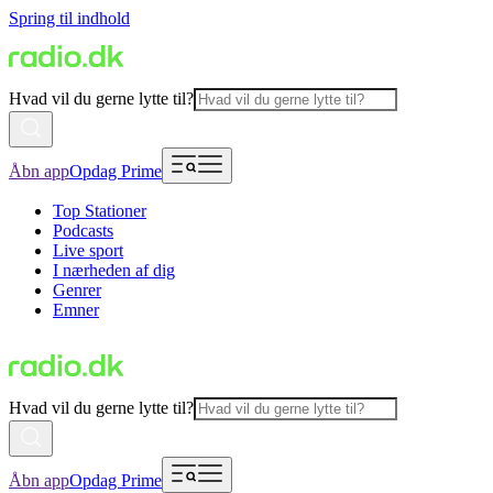
Spring til indhold
Hvad vil du gerne lytte til?
Åbn app
Opdag Prime
Top Stationer
Podcasts
Live sport
I nærheden af dig
Genrer
Emner
Hvad vil du gerne lytte til?
Åbn app
Opdag Prime