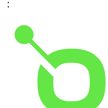
9
.
Børsen Morgenbriefing
10
.
True Story