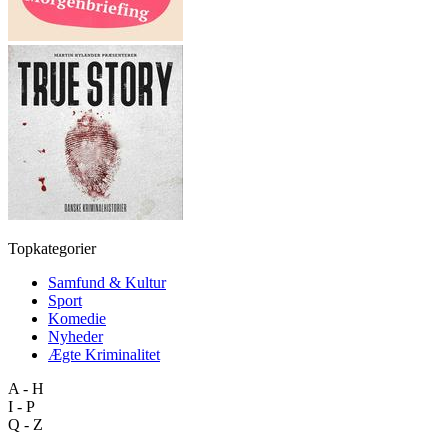
Topkategorier
Samfund & Kultur
Sport
Komedie
Nyheder
Ægte Kriminalitet
A - H
I - P
Q - Z