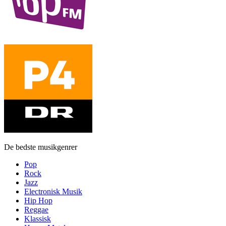
De bedste musikgenrer
Pop
Rock
Jazz
Electronisk Musik
Hip Hop
Reggae
Klassisk