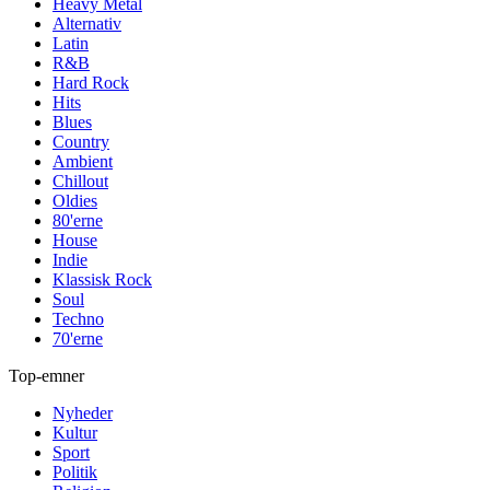
Heavy Metal
Alternativ
Latin
R&B
Hard Rock
Hits
Blues
Country
Ambient
Chillout
Oldies
80'erne
House
Indie
Klassisk Rock
Soul
Techno
70'erne
Top-emner
Nyheder
Kultur
Sport
Politik