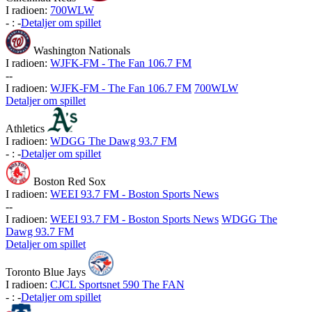
I radioen:
700WLW
-
:
-
Detaljer om spillet
Washington Nationals
I radioen:
WJFK-FM - The Fan 106.7 FM
-
-
I radioen:
WJFK-FM - The Fan 106.7 FM
700WLW
Detaljer om spillet
Athletics
I radioen:
WDGG The Dawg 93.7 FM
-
:
-
Detaljer om spillet
Boston Red Sox
I radioen:
WEEI 93.7 FM - Boston Sports News
-
-
I radioen:
WEEI 93.7 FM - Boston Sports News
WDGG The
Dawg 93.7 FM
Detaljer om spillet
Toronto Blue Jays
I radioen:
CJCL Sportsnet 590 The FAN
-
:
-
Detaljer om spillet