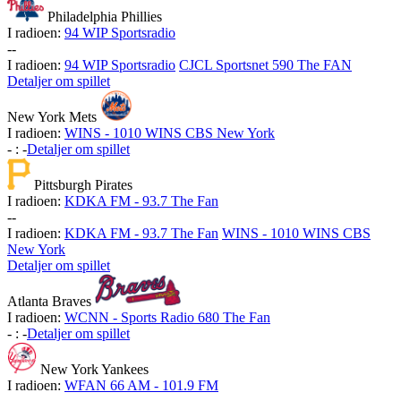
Philadelphia Phillies
I radioen:
94 WIP Sportsradio
-
-
I radioen:
94 WIP Sportsradio
CJCL Sportsnet 590 The FAN
Detaljer om spillet
New York Mets
I radioen:
WINS - 1010 WINS CBS New York
-
:
-
Detaljer om spillet
Pittsburgh Pirates
I radioen:
KDKA FM - 93.7 The Fan
-
-
I radioen:
KDKA FM - 93.7 The Fan
WINS - 1010 WINS CBS
New York
Detaljer om spillet
Atlanta Braves
I radioen:
WCNN - Sports Radio 680 The Fan
-
:
-
Detaljer om spillet
New York Yankees
I radioen:
WFAN 66 AM - 101.9 FM