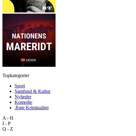
Topkategorier
Sport
Samfund & Kultur
Nyheder
Komedie
Ægte Kriminalitet
A - H
I - P
Q - Z