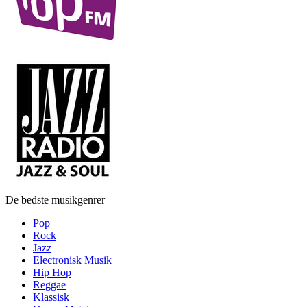
De bedste musikgenrer
Pop
Rock
Jazz
Electronisk Musik
Hip Hop
Reggae
Klassisk