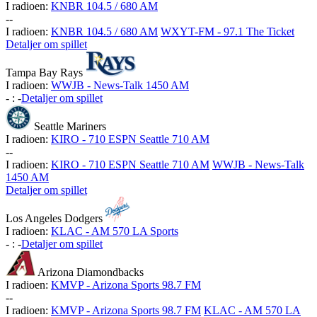
I radioen:
KNBR 104.5 / 680 AM
-
-
I radioen:
KNBR 104.5 / 680 AM
WXYT-FM - 97.1 The Ticket
Detaljer om spillet
Tampa Bay Rays
I radioen:
WWJB - News-Talk 1450 AM
-
:
-
Detaljer om spillet
Seattle Mariners
I radioen:
KIRO - 710 ESPN Seattle 710 AM
-
-
I radioen:
KIRO - 710 ESPN Seattle 710 AM
WWJB - News-Talk
1450 AM
Detaljer om spillet
Los Angeles Dodgers
I radioen:
KLAC - AM 570 LA Sports
-
:
-
Detaljer om spillet
Arizona Diamondbacks
I radioen:
KMVP - Arizona Sports 98.7 FM
-
-
I radioen:
KMVP - Arizona Sports 98.7 FM
KLAC - AM 570 LA