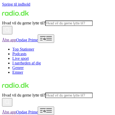
Spring til indhold
Hvad vil du gerne lytte til?
Åbn app
Opdag Prime
Top Stationer
Podcasts
Live sport
I nærheden af dig
Genrer
Emner
Hvad vil du gerne lytte til?
Åbn app
Opdag Prime