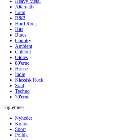
Heavy Metal
Alternativ
Latin
R&B
Hard Rock
Hits
Blues
Country
Ambient
Chillout
Oldies
80'erne
House
Indie
Klassisk Rock
Soul
Techno
70'erne
Top-emner
Nyheder
Kultur
Sport
Politik