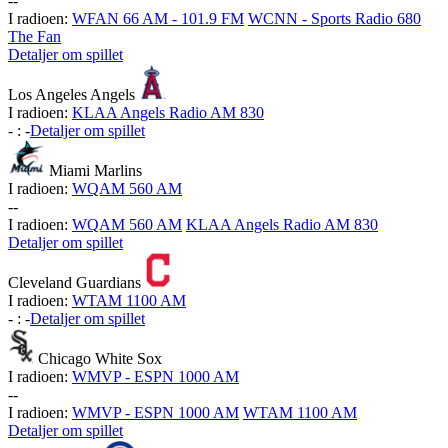
-
-
I radioen:
WFAN 66 AM - 101.9 FM
WCNN - Sports Radio 680
The Fan
Detaljer om spillet
Los Angeles Angels
I radioen:
KLAA Angels Radio AM 830
-
:
-
Detaljer om spillet
Miami Marlins
I radioen:
WQAM 560 AM
-
-
I radioen:
WQAM 560 AM
KLAA Angels Radio AM 830
Detaljer om spillet
Cleveland Guardians
I radioen:
WTAM 1100 AM
-
:
-
Detaljer om spillet
Chicago White Sox
I radioen:
WMVP - ESPN 1000 AM
-
-
I radioen:
WMVP - ESPN 1000 AM
WTAM 1100 AM
Detaljer om spillet