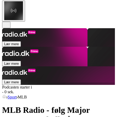
Lær mere
Lær mere
Lær mere
Podcasten starter i
- 0 sek.
Sport
MLB
MLB Radio - følg Major