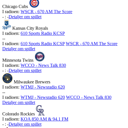
Chicago Cubs
I radioen:
WSCR - 670 AM The Score
-
:
-
Detaljer om spillet
Kansas City Royals
I radioen:
610 Sports Radio KCSP
-
-
I radioen:
610 Sports Radio KCSP
WSCR - 670 AM The Score
Detaljer om spillet
Minnesota Twins
I radioen:
WCCO - News Talk 830
-
:
-
Detaljer om spillet
Milwaukee Brewers
I radioen:
WTMJ - Newsradio 620
-
-
I radioen:
WTMJ - Newsradio 620
WCCO - News Talk 830
Detaljer om spillet
Colorado Rockies
I radioen:
KOA 850 AM & 94.1 FM
-
:
-
Detaljer om spillet