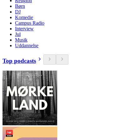
Religion
Børn
DJ
Komedie
Campus Radio
Interview
Jul
Musik
Uddannelse
Top podcasts