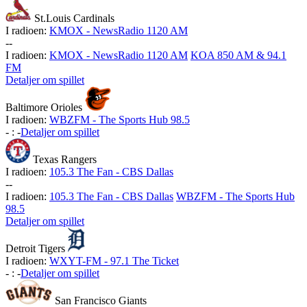
St.Louis Cardinals
I radioen:
KMOX - NewsRadio 1120 AM
-
-
I radioen:
KMOX - NewsRadio 1120 AM
KOA 850 AM & 94.1
FM
Detaljer om spillet
Baltimore Orioles
I radioen:
WBZFM - The Sports Hub 98.5
-
:
-
Detaljer om spillet
Texas Rangers
I radioen:
105.3 The Fan - CBS Dallas
-
-
I radioen:
105.3 The Fan - CBS Dallas
WBZFM - The Sports Hub
98.5
Detaljer om spillet
Detroit Tigers
I radioen:
WXYT-FM - 97.1 The Ticket
-
:
-
Detaljer om spillet
San Francisco Giants