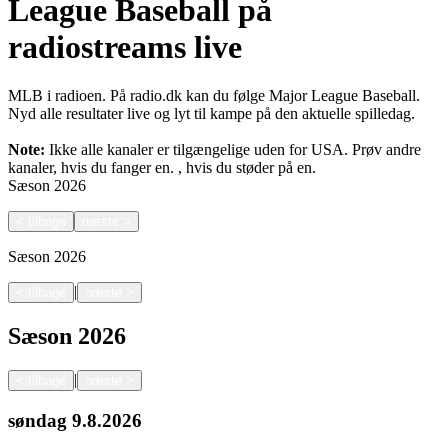
League Baseball på
radiostreams live
MLB i radioen. På radio.dk kan du følge Major League Baseball.
Nyd alle resultater live og lyt til kampe på den aktuelle spilledag.
Note:
Ikke alle kanaler er tilgængelige uden for USA. Prøv andre
kanaler, hvis du fanger en.
, hvis du støder på en.
Sæson
2026
<
tilbage
næste
>
Sæson
2026
|
<
tilbage
næste
>
Sæson
2026
|
<
tilbage
næste
>
søndag
9.8.2026