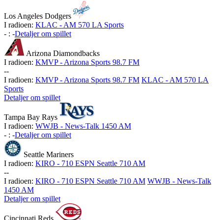
Los Angeles Dodgers
I radioen:
KLAC - AM 570 LA Sports
-
:
-
Detaljer om spillet
Arizona Diamondbacks
I radioen:
KMVP - Arizona Sports 98.7 FM
-
-
I radioen:
KMVP - Arizona Sports 98.7 FM
KLAC - AM 570 LA
Sports
Detaljer om spillet
Tampa Bay Rays
I radioen:
WWJB - News-Talk 1450 AM
-
:
-
Detaljer om spillet
Seattle Mariners
I radioen:
KIRO - 710 ESPN Seattle 710 AM
-
-
I radioen:
KIRO - 710 ESPN Seattle 710 AM
WWJB - News-Talk
1450 AM
Detaljer om spillet
Cincinnati Reds