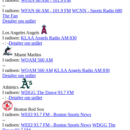
I radioen:
WFAN 66 AM - 101.9 FM
-
-
I radioen:
WFAN 66 AM - 101.9 FM
WCNN - Sports Radio 680
The Fan
Detaljer om spillet
Los Angeles Angels
I radioen:
KLAA Angels Radio AM 830
-
:
-
Detaljer om spillet
Miami Marlins
I radioen:
WQAM 560 AM
-
-
I radioen:
WQAM 560 AM
KLAA Angels Radio AM 830
Detaljer om spillet
Athletics
I radioen:
WDGG The Dawg 93.7 FM
-
:
-
Detaljer om spillet
Boston Red Sox
I radioen:
WEEI 93.7 FM - Boston Sports News
-
-
I radioen:
WEEI 93.7 FM - Boston Sports News
WDGG The