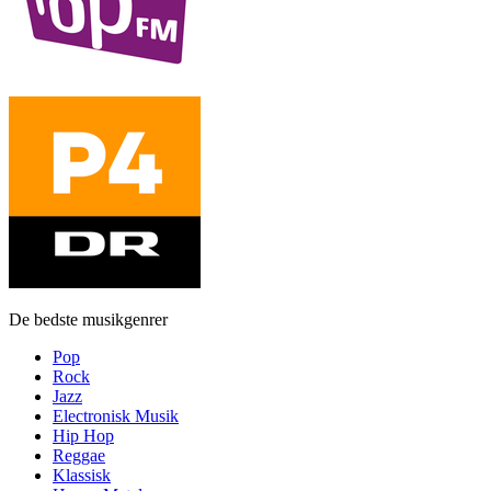
De bedste musikgenrer
Pop
Rock
Jazz
Electronisk Musik
Hip Hop
Reggae
Klassisk