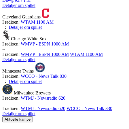
Dawg 93.7 FM
Detaljer om spillet
Cleveland Guardians
I radioen:
WTAM 1100 AM
-
:
-
Detaljer om spillet
Chicago White Sox
I radioen:
WMVP - ESPN 1000 AM
-
-
I radioen:
WMVP - ESPN 1000 AM
WTAM 1100 AM
Detaljer om spillet
Minnesota Twins
I radioen:
WCCO - News Talk 830
-
:
-
Detaljer om spillet
Milwaukee Brewers
I radioen:
WTMJ - Newsradio 620
-
-
I radioen:
WTMJ - Newsradio 620
WCCO - News Talk 830
Detaljer om spillet
Aktuelle kampe