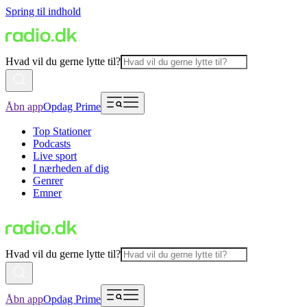
Spring til indhold
Hvad vil du gerne lytte til?
Åbn app
Opdag Prime
Top Stationer
Podcasts
Live sport
I nærheden af dig
Genrer
Emner
Hvad vil du gerne lytte til?
Åbn app
Opdag Prime