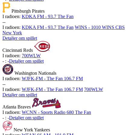
Pittsburgh Pirates
I radioen:
KDKA FM - 93.7 The Fan
-
-
I radioen:
KDKA FM - 93.7 The Fan
WINS - 1010 WINS CBS
New York
Detaljer om spillet
Cincinnati Reds
I radioen:
700WLW
-
:
-
Detaljer om spillet
Washington Nationals
I radioen:
WJFK-FM - The Fan 106.7 FM
-
-
I radioen:
WJFK-FM - The Fan 106.7 FM
700WLW
Detaljer om spillet
Atlanta Braves
I radioen:
WCNN - Sports Radio 680 The Fan
-
:
-
Detaljer om spillet
New York Yankees