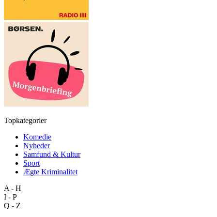
Topkategorier
Komedie
Nyheder
Samfund & Kultur
Sport
Ægte Kriminalitet
A - H
I - P
Q - Z