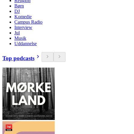
Religion
Børn
DJ
Komedie
Campus Radio
Interview
Jul
Musik
Uddannelse
Top podcasts