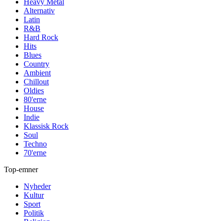
Heavy Metal
Alternativ
Latin
R&B
Hard Rock
Hits
Blues
Country
Ambient
Chillout
Oldies
80'erne
House
Indie
Klassisk Rock
Soul
Techno
70'erne
Top-emner
Nyheder
Kultur
Sport
Politik