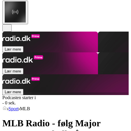
Lær mere
Lær mere
Lær mere
Podcasten starter i
- 0 sek.
Sport
MLB
MLB Radio - følg Major