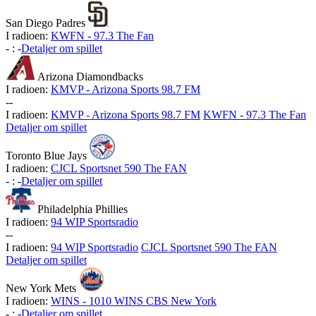
San Diego Padres
I radioen:
KWFN - 97.3 The Fan
-
:
-
Detaljer om spillet
Arizona Diamondbacks
I radioen:
KMVP - Arizona Sports 98.7 FM
-
-
I radioen:
KMVP - Arizona Sports 98.7 FM
KWFN - 97.3 The Fan
Detaljer om spillet
Toronto Blue Jays
I radioen:
CJCL Sportsnet 590 The FAN
-
:
-
Detaljer om spillet
Philadelphia Phillies
I radioen:
94 WIP Sportsradio
-
-
I radioen:
94 WIP Sportsradio
CJCL Sportsnet 590 The FAN
Detaljer om spillet
New York Mets
I radioen:
WINS - 1010 WINS CBS New York
-
:
-
Detaljer om spillet