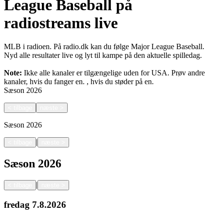
League Baseball på
radiostreams live
MLB i radioen. På radio.dk kan du følge Major League Baseball.
Nyd alle resultater live og lyt til kampe på den aktuelle spilledag.
Note:
Ikke alle kanaler er tilgængelige uden for USA. Prøv andre
kanaler, hvis du fanger en.
, hvis du støder på en.
Sæson
2026
<
tilbage
næste
>
Sæson
2026
|
<
tilbage
næste
>
Sæson
2026
|
<
tilbage
næste
>
fredag
7.8.2026