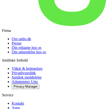
Firma
Om radio.dk
Presse
Din reklame hos os
Din udsendelse hos os
Juridiske forhold
Vilkår & betingelser
Privatlivspolitik
Juridisk meddelelse
Administrer Utiq
Privacy-Manager
Service
Kontakt
Apps