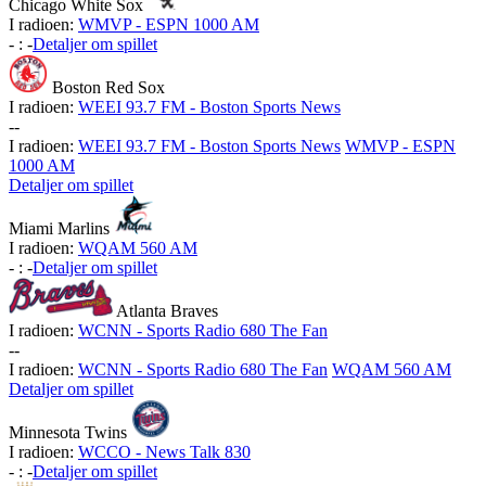
Chicago White Sox
I radioen:
WMVP - ESPN 1000 AM
-
:
-
Detaljer om spillet
Boston Red Sox
I radioen:
WEEI 93.7 FM - Boston Sports News
-
-
I radioen:
WEEI 93.7 FM - Boston Sports News
WMVP - ESPN
1000 AM
Detaljer om spillet
Miami Marlins
I radioen:
WQAM 560 AM
-
:
-
Detaljer om spillet
Atlanta Braves
I radioen:
WCNN - Sports Radio 680 The Fan
-
-
I radioen:
WCNN - Sports Radio 680 The Fan
WQAM 560 AM
Detaljer om spillet
Minnesota Twins
I radioen:
WCCO - News Talk 830
-
:
-
Detaljer om spillet