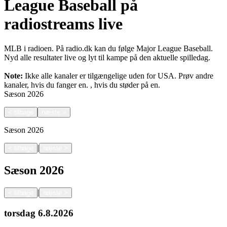
League Baseball på
radiostreams live
MLB i radioen. På radio.dk kan du følge Major League Baseball.
Nyd alle resultater live og lyt til kampe på den aktuelle spilledag.
Note:
Ikke alle kanaler er tilgængelige uden for USA. Prøv andre
kanaler, hvis du fanger en.
, hvis du støder på en.
Sæson
2026
<
tilbage
næste
>
Sæson
2026
|
<
tilbage
næste
>
Sæson
2026
|
<
tilbage
næste
>
torsdag
6.8.2026