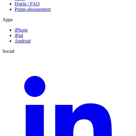
Hjælp / FAQ
Prime-abonnement
Apps
iPhone
iPad
Android
Social