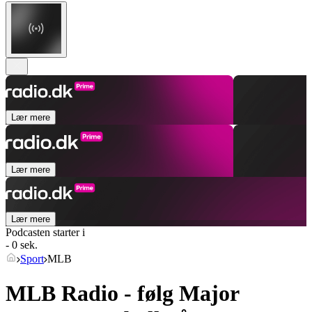
Lær mere
Lær mere
Lær mere
Podcasten starter i
- 0 sek.
Sport
MLB
MLB Radio - følg Major