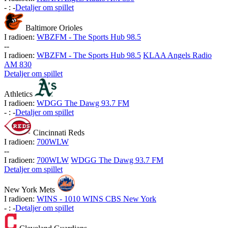
-
:
-
Detaljer om spillet
Baltimore Orioles
I radioen:
WBZFM - The Sports Hub 98.5
-
-
I radioen:
WBZFM - The Sports Hub 98.5
KLAA Angels Radio
AM 830
Detaljer om spillet
Athletics
I radioen:
WDGG The Dawg 93.7 FM
-
:
-
Detaljer om spillet
Cincinnati Reds
I radioen:
700WLW
-
-
I radioen:
700WLW
WDGG The Dawg 93.7 FM
Detaljer om spillet
New York Mets
I radioen:
WINS - 1010 WINS CBS New York
-
:
-
Detaljer om spillet