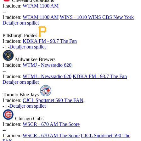
Cleveland Guardians
I radioen:
WTAM 1100 AM
-
-
I radioen:
WTAM 1100 AM
WINS - 1010 WINS CBS New York
Detaljer om spillet
Pittsburgh Pirates
I radioen:
KDKA FM - 93.7 The Fan
-
:
-
Detaljer om spillet
Milwaukee Brewers
I radioen:
WTMJ - Newsradio 620
-
-
I radioen:
WTMJ - Newsradio 620
KDKA FM - 93.7 The Fan
Detaljer om spillet
Toronto Blue Jays
I radioen:
CJCL Sportsnet 590 The FAN
-
:
-
Detaljer om spillet
Chicago Cubs
I radioen:
WSCR - 670 AM The Score
-
-
I radioen:
WSCR - 670 AM The Score
CJCL Sportsnet 590 The