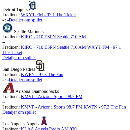
Detroit Tigers
I radioen:
WXYT-FM - 97.1 The Ticket
-
:
-
Detaljer om spillet
Seattle Mariners
I radioen:
KIRO - 710 ESPN Seattle 710 AM
-
-
I radioen:
KIRO - 710 ESPN Seattle 710 AM
WXYT-FM - 97.1
The Ticket
Detaljer om spillet
San Diego Padres
I radioen:
KWFN - 97.3 The Fan
-
:
-
Detaljer om spillet
Arizona Diamondbacks
I radioen:
KMVP - Arizona Sports 98.7 FM
-
-
I radioen:
KMVP - Arizona Sports 98.7 FM
KWFN - 97.3 The Fan
Detaljer om spillet
Los Angeles Angels
I radioen:
KLAA Angels Radio AM 830