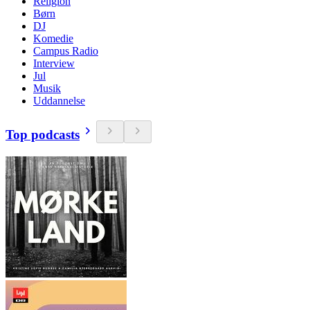
Religion
Børn
DJ
Komedie
Campus Radio
Interview
Jul
Musik
Uddannelse
Top podcasts