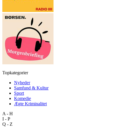
Topkategorier
Nyheder
Samfund & Kultur
Sport
Komedie
Ægte Kriminalitet
A - H
I - P
Q - Z