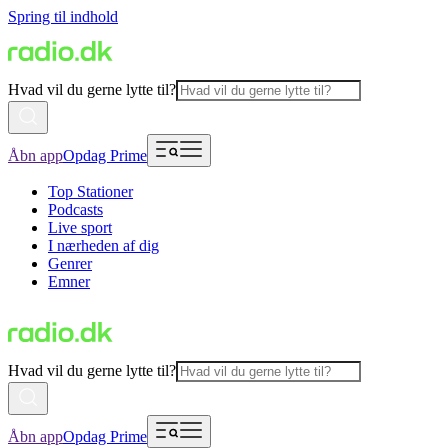
Spring til indhold
Hvad vil du gerne lytte til?
Åbn app
Opdag Prime
Top Stationer
Podcasts
Live sport
I nærheden af dig
Genrer
Emner
Hvad vil du gerne lytte til?
Åbn app
Opdag Prime