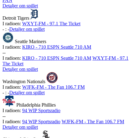
FAN
Detaljer om spillet
Detroit Tigers
I radioen:
WXYT-FM - 97.1 The Ticket
-
:
-
Detaljer om spillet
Seattle Mariners
I radioen:
KIRO - 710 ESPN Seattle 710 AM
-
-
I radioen:
KIRO - 710 ESPN Seattle 710 AM
WXYT-FM - 97.1
The Ticket
Detaljer om spillet
Washington Nationals
I radioen:
WJFK-FM - The Fan 106.7 FM
-
:
-
Detaljer om spillet
Philadelphia Phillies
I radioen:
94 WIP Sportsradio
-
-
I radioen:
94 WIP Sportsradio
WJFK-FM - The Fan 106.7 FM
Detaljer om spillet