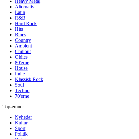
Heavy Metal
Alternativ
Latin
R&B
Hard Rock
Hits
Blues
Country
Ambient
Chillout
Oldies
80'erne
House
Indie
Klassisk Rock
Soul
Techno
70'erne
Top-emner
Nyheder
Kultur
Sport
Politik