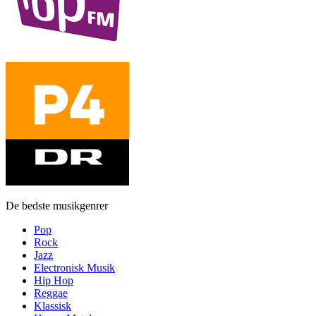
De bedste musikgenrer
Pop
Rock
Jazz
Electronisk Musik
Hip Hop
Reggae
Klassisk