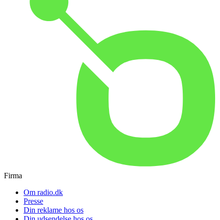
Firma
Om radio.dk
Presse
Din reklame hos os
Din udsendelse hos os