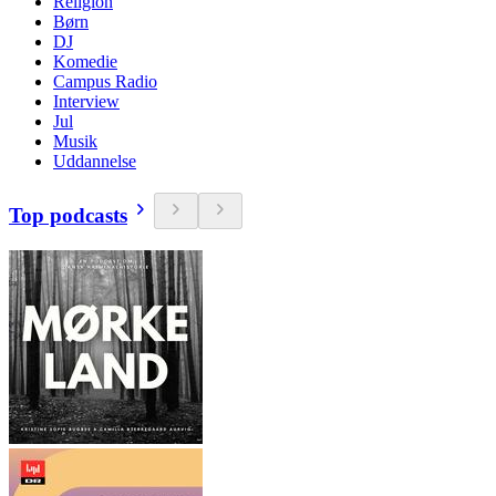
Religion
Børn
DJ
Komedie
Campus Radio
Interview
Jul
Musik
Uddannelse
Top podcasts