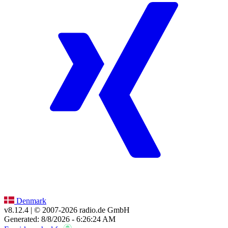
Denmark
v8.12.4
| © 2007-
2026
radio.de GmbH
Generated: 8/8/2026 - 6:26:24 AM