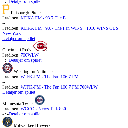
-
:
-
Detaljer om spillet
Pittsburgh Pirates
I radioen:
KDKA FM - 93.7 The Fan
-
-
I radioen:
KDKA FM - 93.7 The Fan
WINS - 1010 WINS CBS
New York
Detaljer om spillet
Cincinnati Reds
I radioen:
700WLW
-
:
-
Detaljer om spillet
Washington Nationals
I radioen:
WJFK-FM - The Fan 106.7 FM
-
-
I radioen:
WJFK-FM - The Fan 106.7 FM
700WLW
Detaljer om spillet
Minnesota Twins
I radioen:
WCCO - News Talk 830
-
:
-
Detaljer om spillet
Milwaukee Brewers