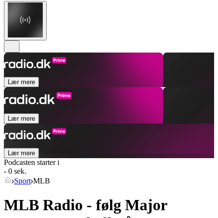
Lær mere
Lær mere
Lær mere
Podcasten starter i
- 0 sek.
Sport
MLB
MLB Radio - følg Major