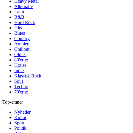
Heavy Metal
Alternativ
Latin
R&B
Hard Rock
Hits
Blues
Country
Ambient
Chillout
Oldies
80'erne
House
Indie
Klassisk Rock
Soul
Techno
70'erne
Top-emner
Nyheder
Kultur
Sport
Politik