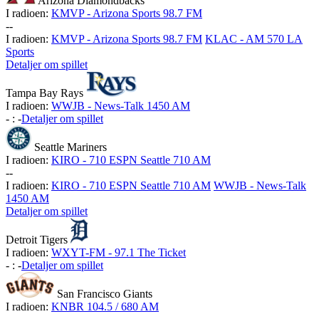
Arizona Diamondbacks
I radioen:
KMVP - Arizona Sports 98.7 FM
-
-
I radioen:
KMVP - Arizona Sports 98.7 FM
KLAC - AM 570 LA
Sports
Detaljer om spillet
Tampa Bay Rays
I radioen:
WWJB - News-Talk 1450 AM
-
:
-
Detaljer om spillet
Seattle Mariners
I radioen:
KIRO - 710 ESPN Seattle 710 AM
-
-
I radioen:
KIRO - 710 ESPN Seattle 710 AM
WWJB - News-Talk
1450 AM
Detaljer om spillet
Detroit Tigers
I radioen:
WXYT-FM - 97.1 The Ticket
-
:
-
Detaljer om spillet
San Francisco Giants
I radioen:
KNBR 104.5 / 680 AM