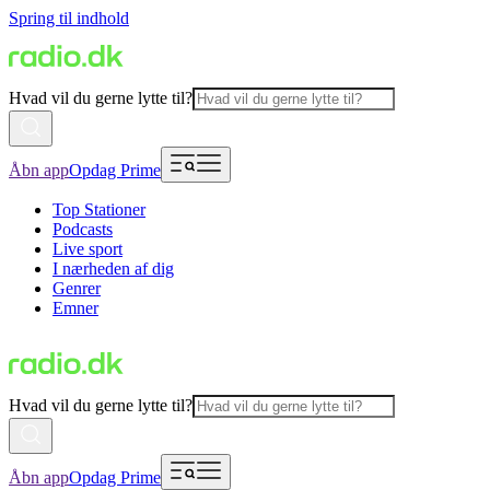
Spring til indhold
Hvad vil du gerne lytte til?
Åbn app
Opdag Prime
Top Stationer
Podcasts
Live sport
I nærheden af dig
Genrer
Emner
Hvad vil du gerne lytte til?
Åbn app
Opdag Prime