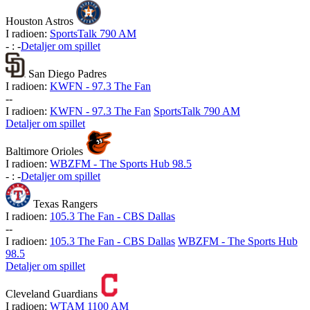
Houston Astros
I radioen:
SportsTalk 790 AM
-
:
-
Detaljer om spillet
San Diego Padres
I radioen:
KWFN - 97.3 The Fan
-
-
I radioen:
KWFN - 97.3 The Fan
SportsTalk 790 AM
Detaljer om spillet
Baltimore Orioles
I radioen:
WBZFM - The Sports Hub 98.5
-
:
-
Detaljer om spillet
Texas Rangers
I radioen:
105.3 The Fan - CBS Dallas
-
-
I radioen:
105.3 The Fan - CBS Dallas
WBZFM - The Sports Hub
98.5
Detaljer om spillet
Cleveland Guardians
I radioen:
WTAM 1100 AM