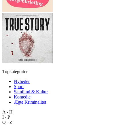
Topkategorier
Nyheder
Sport
Samfund & Kultur
Komedie
Ægte Kriminalitet
A - H
I - P
Q - Z