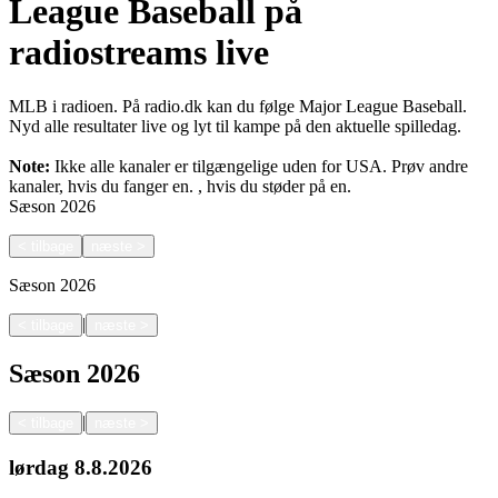
League Baseball på
radiostreams live
MLB i radioen. På radio.dk kan du følge Major League Baseball.
Nyd alle resultater live og lyt til kampe på den aktuelle spilledag.
Note:
Ikke alle kanaler er tilgængelige uden for USA. Prøv andre
kanaler, hvis du fanger en.
, hvis du støder på en.
Sæson
2026
<
tilbage
næste
>
Sæson
2026
|
<
tilbage
næste
>
Sæson
2026
|
<
tilbage
næste
>
lørdag
8.8.2026