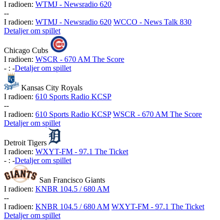
I radioen:
WTMJ - Newsradio 620
-
-
I radioen:
WTMJ - Newsradio 620
WCCO - News Talk 830
Detaljer om spillet
Chicago Cubs
I radioen:
WSCR - 670 AM The Score
-
:
-
Detaljer om spillet
Kansas City Royals
I radioen:
610 Sports Radio KCSP
-
-
I radioen:
610 Sports Radio KCSP
WSCR - 670 AM The Score
Detaljer om spillet
Detroit Tigers
I radioen:
WXYT-FM - 97.1 The Ticket
-
:
-
Detaljer om spillet
San Francisco Giants
I radioen:
KNBR 104.5 / 680 AM
-
-
I radioen:
KNBR 104.5 / 680 AM
WXYT-FM - 97.1 The Ticket
Detaljer om spillet