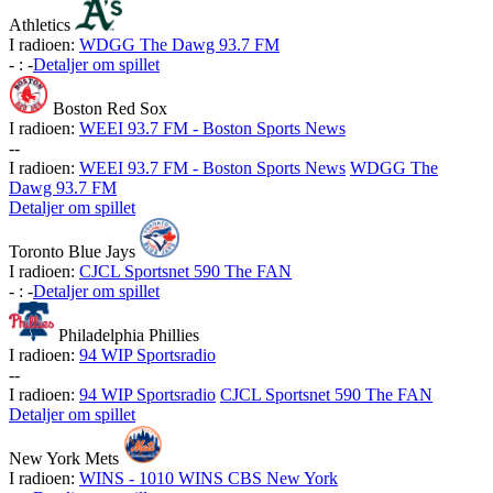
Athletics
I radioen:
WDGG The Dawg 93.7 FM
-
:
-
Detaljer om spillet
Boston Red Sox
I radioen:
WEEI 93.7 FM - Boston Sports News
-
-
I radioen:
WEEI 93.7 FM - Boston Sports News
WDGG The
Dawg 93.7 FM
Detaljer om spillet
Toronto Blue Jays
I radioen:
CJCL Sportsnet 590 The FAN
-
:
-
Detaljer om spillet
Philadelphia Phillies
I radioen:
94 WIP Sportsradio
-
-
I radioen:
94 WIP Sportsradio
CJCL Sportsnet 590 The FAN
Detaljer om spillet
New York Mets
I radioen:
WINS - 1010 WINS CBS New York