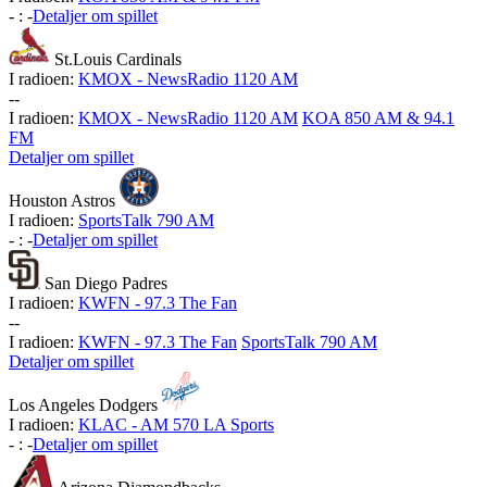
-
:
-
Detaljer om spillet
St.Louis Cardinals
I radioen:
KMOX - NewsRadio 1120 AM
-
-
I radioen:
KMOX - NewsRadio 1120 AM
KOA 850 AM & 94.1
FM
Detaljer om spillet
Houston Astros
I radioen:
SportsTalk 790 AM
-
:
-
Detaljer om spillet
San Diego Padres
I radioen:
KWFN - 97.3 The Fan
-
-
I radioen:
KWFN - 97.3 The Fan
SportsTalk 790 AM
Detaljer om spillet
Los Angeles Dodgers
I radioen:
KLAC - AM 570 LA Sports
-
:
-
Detaljer om spillet