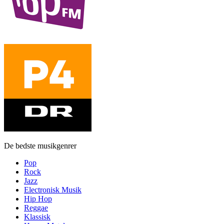
De bedste musikgenrer
Pop
Rock
Jazz
Electronisk Musik
Hip Hop
Reggae
Klassisk