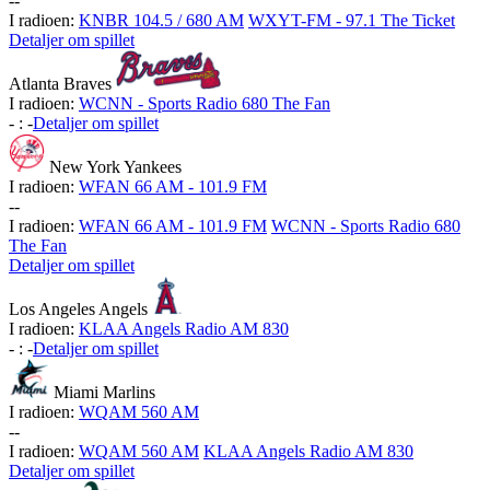
-
-
I radioen:
KNBR 104.5 / 680 AM
WXYT-FM - 97.1 The Ticket
Detaljer om spillet
Atlanta Braves
I radioen:
WCNN - Sports Radio 680 The Fan
-
:
-
Detaljer om spillet
New York Yankees
I radioen:
WFAN 66 AM - 101.9 FM
-
-
I radioen:
WFAN 66 AM - 101.9 FM
WCNN - Sports Radio 680
The Fan
Detaljer om spillet
Los Angeles Angels
I radioen:
KLAA Angels Radio AM 830
-
:
-
Detaljer om spillet
Miami Marlins
I radioen:
WQAM 560 AM
-
-
I radioen:
WQAM 560 AM
KLAA Angels Radio AM 830
Detaljer om spillet