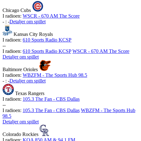
Chicago Cubs
I radioen:
WSCR - 670 AM The Score
-
:
-
Detaljer om spillet
Kansas City Royals
I radioen:
610 Sports Radio KCSP
-
-
I radioen:
610 Sports Radio KCSP
WSCR - 670 AM The Score
Detaljer om spillet
Baltimore Orioles
I radioen:
WBZFM - The Sports Hub 98.5
-
:
-
Detaljer om spillet
Texas Rangers
I radioen:
105.3 The Fan - CBS Dallas
-
-
I radioen:
105.3 The Fan - CBS Dallas
WBZFM - The Sports Hub
98.5
Detaljer om spillet
Colorado Rockies
I radioen:
KOA 850 AM & 94.1 FM