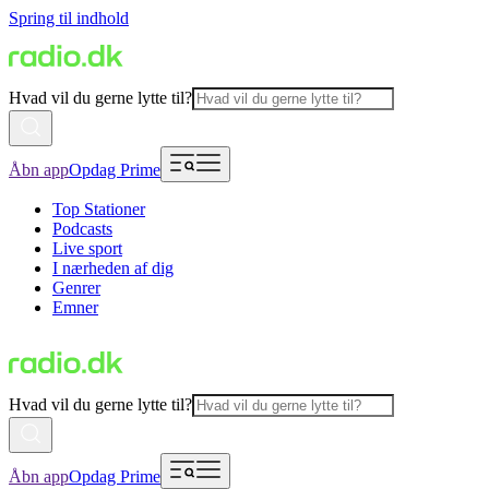
Spring til indhold
Hvad vil du gerne lytte til?
Åbn app
Opdag Prime
Top Stationer
Podcasts
Live sport
I nærheden af dig
Genrer
Emner
Hvad vil du gerne lytte til?
Åbn app
Opdag Prime