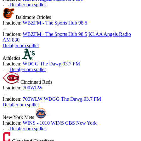
-
:
-
Detaljer om spillet
Baltimore Orioles
I radioen:
WBZFM - The Sports Hub 98.5
-
-
I radioen:
WBZFM - The Sports Hub 98.5
KLAA Angels Radio
AM 830
Detaljer om spillet
Athletics
I radioen:
WDGG The Dawg 93.7 FM
-
:
-
Detaljer om spillet
Cincinnati Reds
I radioen:
700WLW
-
-
I radioen:
700WLW
WDGG The Dawg 93.7 FM
Detaljer om spillet
New York Mets
I radioen:
WINS - 1010 WINS CBS New York
-
:
-
Detaljer om spillet