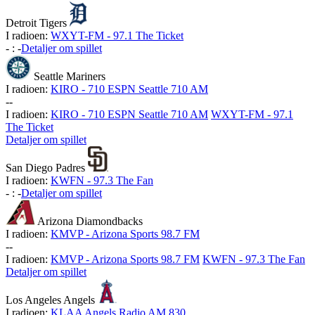
Detroit Tigers
I radioen:
WXYT-FM - 97.1 The Ticket
-
:
-
Detaljer om spillet
Seattle Mariners
I radioen:
KIRO - 710 ESPN Seattle 710 AM
-
-
I radioen:
KIRO - 710 ESPN Seattle 710 AM
WXYT-FM - 97.1
The Ticket
Detaljer om spillet
San Diego Padres
I radioen:
KWFN - 97.3 The Fan
-
:
-
Detaljer om spillet
Arizona Diamondbacks
I radioen:
KMVP - Arizona Sports 98.7 FM
-
-
I radioen:
KMVP - Arizona Sports 98.7 FM
KWFN - 97.3 The Fan
Detaljer om spillet
Los Angeles Angels
I radioen:
KLAA Angels Radio AM 830