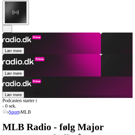
Lær mere
Lær mere
Lær mere
Podcasten starter i
- 0 sek.
Sport
MLB
MLB Radio - følg Major