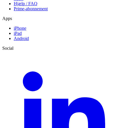
Hjælp / FAQ
Prime-abonnement
Apps
iPhone
iPad
Android
Social