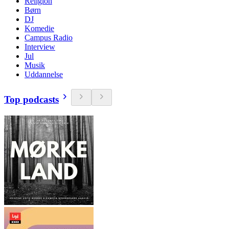
Religion
Børn
DJ
Komedie
Campus Radio
Interview
Jul
Musik
Uddannelse
Top podcasts