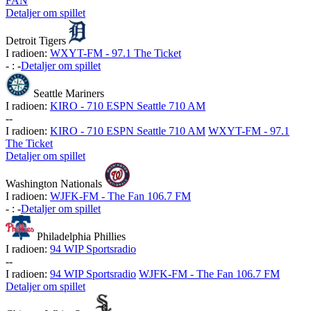
FAN
Detaljer om spillet
Detroit Tigers
I radioen:
WXYT-FM - 97.1 The Ticket
-
:
-
Detaljer om spillet
Seattle Mariners
I radioen:
KIRO - 710 ESPN Seattle 710 AM
-
-
I radioen:
KIRO - 710 ESPN Seattle 710 AM
WXYT-FM - 97.1
The Ticket
Detaljer om spillet
Washington Nationals
I radioen:
WJFK-FM - The Fan 106.7 FM
-
:
-
Detaljer om spillet
Philadelphia Phillies
I radioen:
94 WIP Sportsradio
-
-
I radioen:
94 WIP Sportsradio
WJFK-FM - The Fan 106.7 FM
Detaljer om spillet