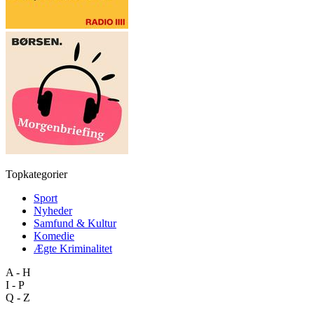
Topkategorier
Sport
Nyheder
Samfund & Kultur
Komedie
Ægte Kriminalitet
A - H
I - P
Q - Z