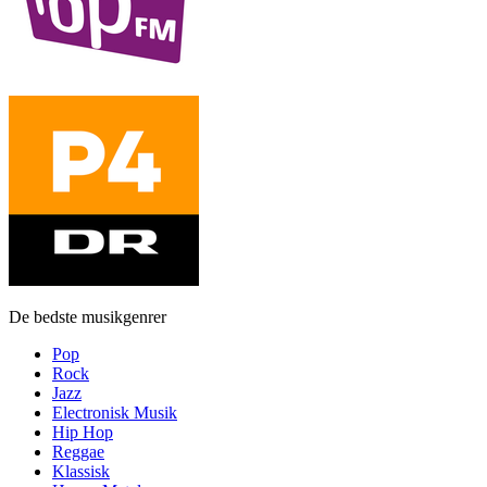
De bedste musikgenrer
Pop
Rock
Jazz
Electronisk Musik
Hip Hop
Reggae
Klassisk