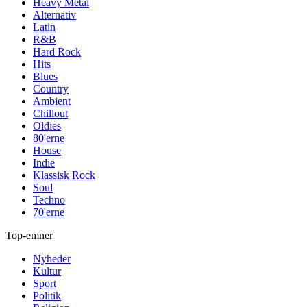
Heavy Metal
Alternativ
Latin
R&B
Hard Rock
Hits
Blues
Country
Ambient
Chillout
Oldies
80'erne
House
Indie
Klassisk Rock
Soul
Techno
70'erne
Top-emner
Nyheder
Kultur
Sport
Politik