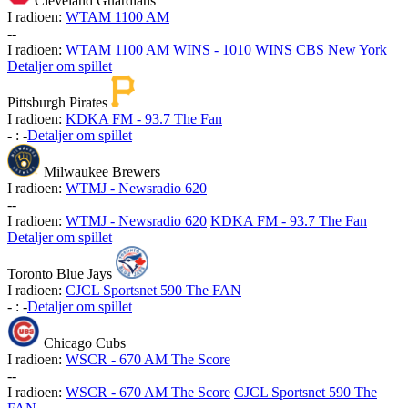
Cleveland Guardians
I radioen:
WTAM 1100 AM
-
-
I radioen:
WTAM 1100 AM
WINS - 1010 WINS CBS New York
Detaljer om spillet
Pittsburgh Pirates
I radioen:
KDKA FM - 93.7 The Fan
-
:
-
Detaljer om spillet
Milwaukee Brewers
I radioen:
WTMJ - Newsradio 620
-
-
I radioen:
WTMJ - Newsradio 620
KDKA FM - 93.7 The Fan
Detaljer om spillet
Toronto Blue Jays
I radioen:
CJCL Sportsnet 590 The FAN
-
:
-
Detaljer om spillet
Chicago Cubs
I radioen:
WSCR - 670 AM The Score
-
-
I radioen:
WSCR - 670 AM The Score
CJCL Sportsnet 590 The