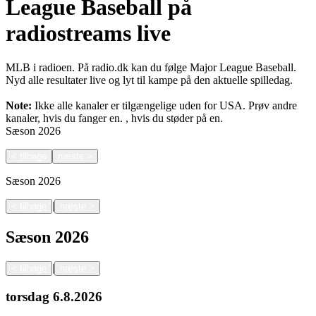
League Baseball på
radiostreams live
MLB i radioen. På radio.dk kan du følge Major League Baseball.
Nyd alle resultater live og lyt til kampe på den aktuelle spilledag.
Note:
Ikke alle kanaler er tilgængelige uden for USA. Prøv andre
kanaler, hvis du fanger en.
, hvis du støder på en.
Sæson
2026
<
tilbage
næste
>
Sæson
2026
|
<
tilbage
næste
>
Sæson
2026
|
<
tilbage
næste
>
torsdag
6.8.2026