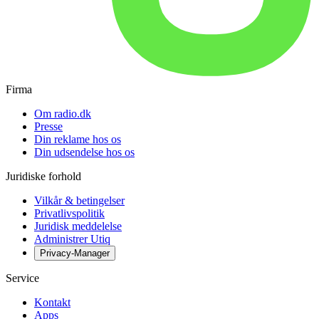
Firma
Om radio.dk
Presse
Din reklame hos os
Din udsendelse hos os
Juridiske forhold
Vilkår & betingelser
Privatlivspolitik
Juridisk meddelelse
Administrer Utiq
Privacy-Manager
Service
Kontakt
Apps