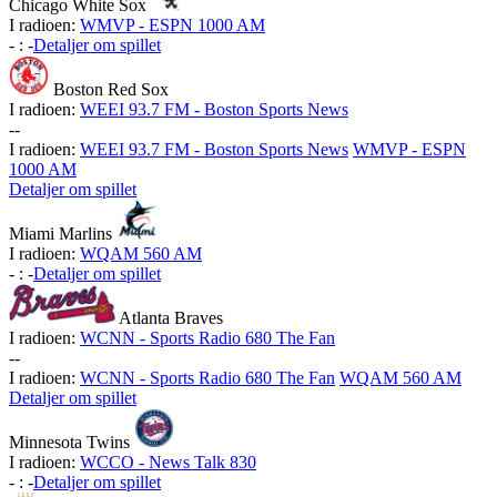
Chicago White Sox
I radioen:
WMVP - ESPN 1000 AM
-
:
-
Detaljer om spillet
Boston Red Sox
I radioen:
WEEI 93.7 FM - Boston Sports News
-
-
I radioen:
WEEI 93.7 FM - Boston Sports News
WMVP - ESPN
1000 AM
Detaljer om spillet
Miami Marlins
I radioen:
WQAM 560 AM
-
:
-
Detaljer om spillet
Atlanta Braves
I radioen:
WCNN - Sports Radio 680 The Fan
-
-
I radioen:
WCNN - Sports Radio 680 The Fan
WQAM 560 AM
Detaljer om spillet
Minnesota Twins
I radioen:
WCCO - News Talk 830
-
:
-
Detaljer om spillet