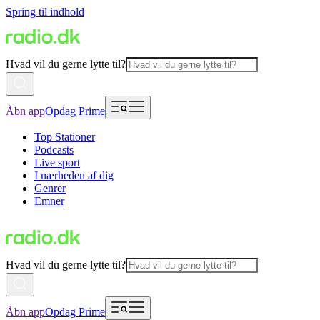
Spring til indhold
Hvad vil du gerne lytte til?
Åbn app
Opdag Prime
Top Stationer
Podcasts
Live sport
I nærheden af dig
Genrer
Emner
Hvad vil du gerne lytte til?
Åbn app
Opdag Prime