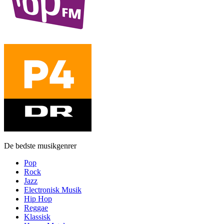
De bedste musikgenrer
Pop
Rock
Jazz
Electronisk Musik
Hip Hop
Reggae
Klassisk