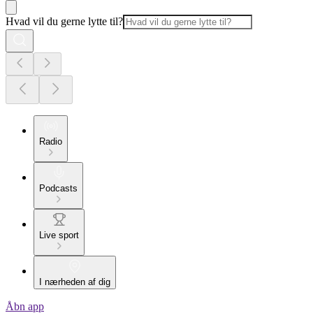
Hvad vil du gerne lytte til?
Radio
Podcasts
Live sport
I nærheden af dig
Åbn app