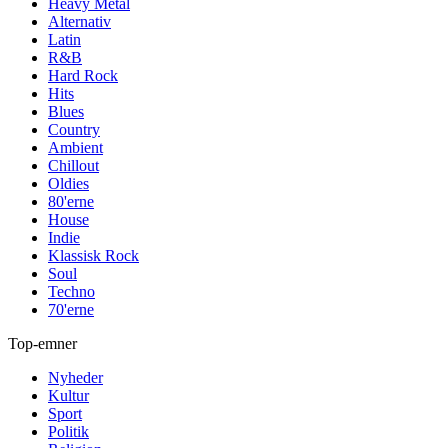
Heavy Metal
Alternativ
Latin
R&B
Hard Rock
Hits
Blues
Country
Ambient
Chillout
Oldies
80'erne
House
Indie
Klassisk Rock
Soul
Techno
70'erne
Top-emner
Nyheder
Kultur
Sport
Politik