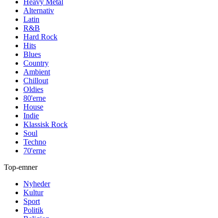
Heavy Metal
Alternativ
Latin
R&B
Hard Rock
Hits
Blues
Country
Ambient
Chillout
Oldies
80'erne
House
Indie
Klassisk Rock
Soul
Techno
70'erne
Top-emner
Nyheder
Kultur
Sport
Politik