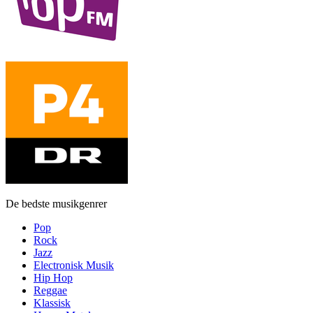
De bedste musikgenrer
Pop
Rock
Jazz
Electronisk Musik
Hip Hop
Reggae
Klassisk