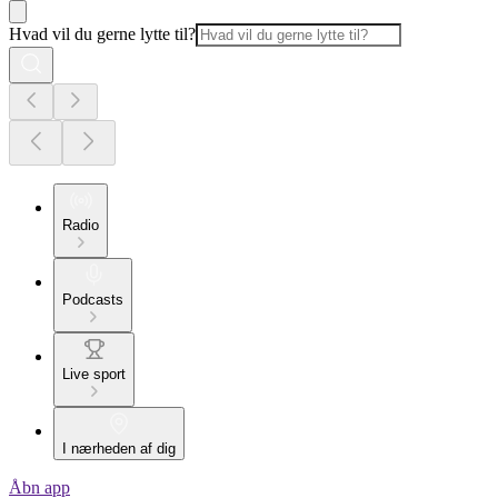
Hvad vil du gerne lytte til?
Radio
Podcasts
Live sport
I nærheden af dig
Åbn app