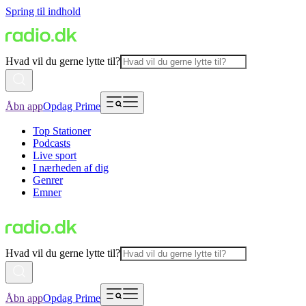
Spring til indhold
Hvad vil du gerne lytte til?
Åbn app
Opdag Prime
Top Stationer
Podcasts
Live sport
I nærheden af dig
Genrer
Emner
Hvad vil du gerne lytte til?
Åbn app
Opdag Prime