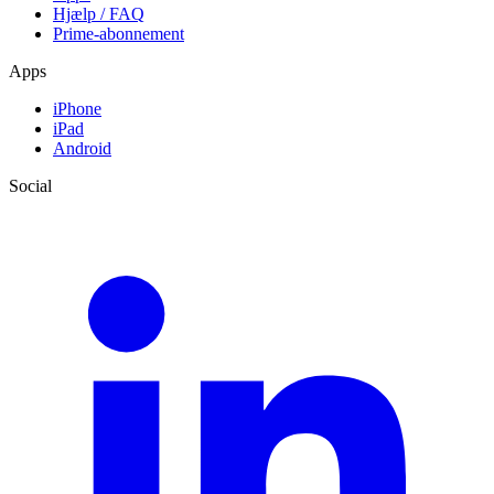
Hjælp / FAQ
Prime-abonnement
Apps
iPhone
iPad
Android
Social