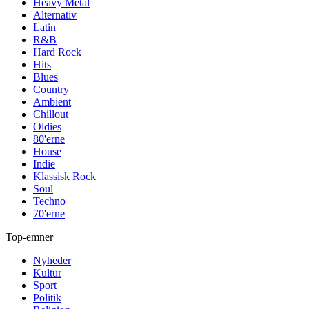
Heavy Metal
Alternativ
Latin
R&B
Hard Rock
Hits
Blues
Country
Ambient
Chillout
Oldies
80'erne
House
Indie
Klassisk Rock
Soul
Techno
70'erne
Top-emner
Nyheder
Kultur
Sport
Politik