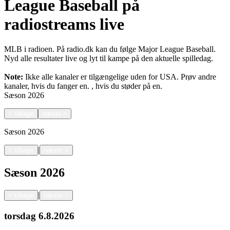
League Baseball på
radiostreams live
MLB i radioen. På radio.dk kan du følge Major League Baseball.
Nyd alle resultater live og lyt til kampe på den aktuelle spilledag.
Note:
Ikke alle kanaler er tilgængelige uden for USA. Prøv andre
kanaler, hvis du fanger en.
, hvis du støder på en.
Sæson
2026
<
tilbage
næste
>
Sæson
2026
|
<
tilbage
næste
>
Sæson
2026
|
<
tilbage
næste
>
torsdag
6.8.2026