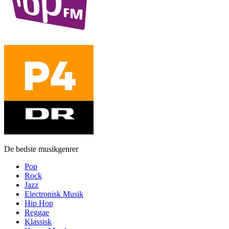
De bedste musikgenrer
Pop
Rock
Jazz
Electronisk Musik
Hip Hop
Reggae
Klassisk