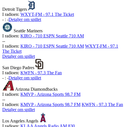
Detroit Tigers
I radioen:
WXYT-FM - 97.1 The Ticket
-
:
-
Detaljer om spillet
Seattle Mariners
I radioen:
KIRO - 710 ESPN Seattle 710 AM
-
-
I radioen:
KIRO - 710 ESPN Seattle 710 AM
WXYT-FM - 97.1
The Ticket
Detaljer om spillet
San Diego Padres
I radioen:
KWFN - 97.3 The Fan
-
:
-
Detaljer om spillet
Arizona Diamondbacks
I radioen:
KMVP - Arizona Sports 98.7 FM
-
-
I radioen:
KMVP - Arizona Sports 98.7 FM
KWFN - 97.3 The Fan
Detaljer om spillet
Los Angeles Angels
I radioen:
KLAA Angels Radio AM 830