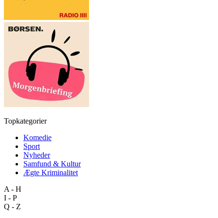
Topkategorier
Komedie
Sport
Nyheder
Samfund & Kultur
Ægte Kriminalitet
A - H
I - P
Q - Z