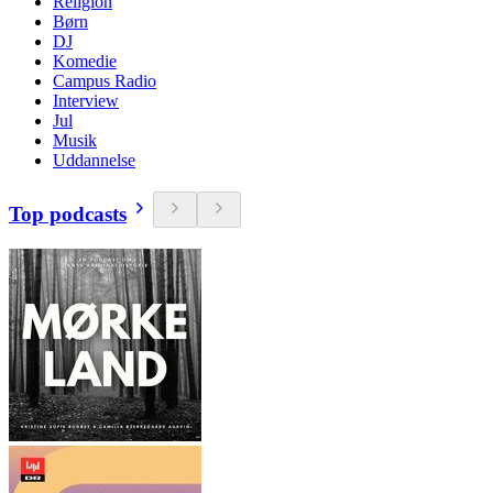
Religion
Børn
DJ
Komedie
Campus Radio
Interview
Jul
Musik
Uddannelse
Top podcasts