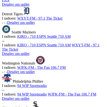
FAN
Detaljer om spillet
Detroit Tigers
I radioen:
WXYT-FM - 97.1 The Ticket
-
:
-
Detaljer om spillet
Seattle Mariners
I radioen:
KIRO - 710 ESPN Seattle 710 AM
-
-
I radioen:
KIRO - 710 ESPN Seattle 710 AM
WXYT-FM - 97.1
The Ticket
Detaljer om spillet
Washington Nationals
I radioen:
WJFK-FM - The Fan 106.7 FM
-
:
-
Detaljer om spillet
Philadelphia Phillies
I radioen:
94 WIP Sportsradio
-
-
I radioen:
94 WIP Sportsradio
WJFK-FM - The Fan 106.7 FM
Detaljer om spillet