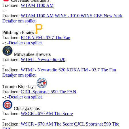
Cleveland Guardians
I radioen:
WTAM 1100 AM
-
-
I radioen:
WTAM 1100 AM
WINS - 1010 WINS CBS New York
Detaljer om spillet
Pittsburgh Pirates
I radioen:
KDKA FM - 93.7 The Fan
-
:
-
Detaljer om spillet
Milwaukee Brewers
I radioen:
WTMJ - Newsradio 620
-
-
I radioen:
WTMJ - Newsradio 620
KDKA FM - 93.7 The Fan
Detaljer om spillet
Toronto Blue Jays
I radioen:
CJCL Sportsnet 590 The FAN
-
:
-
Detaljer om spillet
Chicago Cubs
I radioen:
WSCR - 670 AM The Score
-
-
I radioen:
WSCR - 670 AM The Score
CJCL Sportsnet 590 The