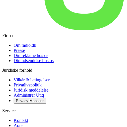
Firma
Om radio.dk
Presse
Din reklame hos os
Din udsendelse hos os
Juridiske forhold
Vilkår & betingelser
Privatlivspolitik
Juridisk meddelelse
Administrer Utiq
Privacy-Manager
Service
Kontakt
Apps