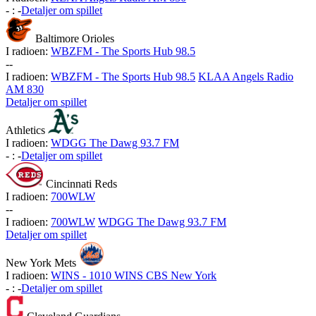
-
:
-
Detaljer om spillet
Baltimore Orioles
I radioen:
WBZFM - The Sports Hub 98.5
-
-
I radioen:
WBZFM - The Sports Hub 98.5
KLAA Angels Radio
AM 830
Detaljer om spillet
Athletics
I radioen:
WDGG The Dawg 93.7 FM
-
:
-
Detaljer om spillet
Cincinnati Reds
I radioen:
700WLW
-
-
I radioen:
700WLW
WDGG The Dawg 93.7 FM
Detaljer om spillet
New York Mets
I radioen:
WINS - 1010 WINS CBS New York
-
:
-
Detaljer om spillet