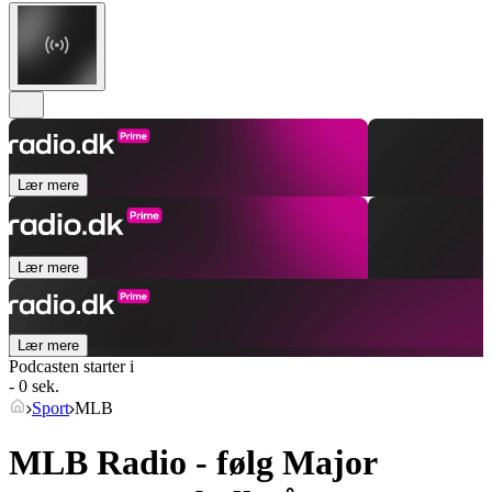
Lær mere
Lær mere
Lær mere
Podcasten starter i
- 0 sek.
Sport
MLB
MLB Radio - følg Major