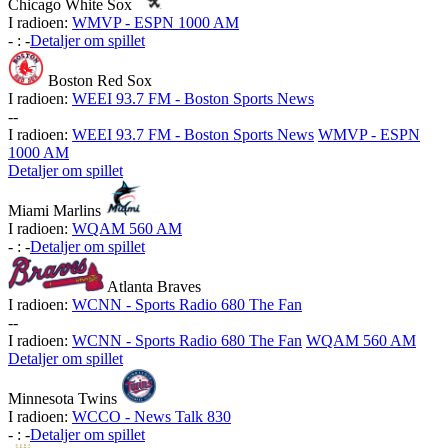
Chicago White Sox
I radioen:
WMVP - ESPN 1000 AM
-
:
-
Detaljer om spillet
Boston Red Sox
I radioen:
WEEI 93.7 FM - Boston Sports News
-
-
I radioen:
WEEI 93.7 FM - Boston Sports News
WMVP - ESPN
1000 AM
Detaljer om spillet
Miami Marlins
I radioen:
WQAM 560 AM
-
:
-
Detaljer om spillet
Atlanta Braves
I radioen:
WCNN - Sports Radio 680 The Fan
-
-
I radioen:
WCNN - Sports Radio 680 The Fan
WQAM 560 AM
Detaljer om spillet
Minnesota Twins
I radioen:
WCCO - News Talk 830
-
:
-
Detaljer om spillet