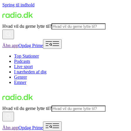
Spring til indhold
Hvad vil du gerne lytte til?
Åbn app
Opdag Prime
Top Stationer
Podcasts
Live sport
I nærheden af dig
Genrer
Emner
Hvad vil du gerne lytte til?
Åbn app
Opdag Prime