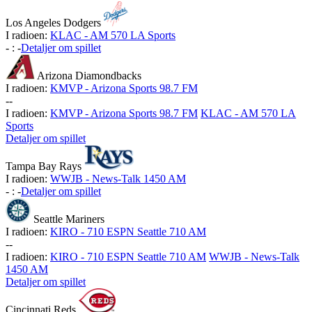
Los Angeles Dodgers
I radioen:
KLAC - AM 570 LA Sports
-
:
-
Detaljer om spillet
Arizona Diamondbacks
I radioen:
KMVP - Arizona Sports 98.7 FM
-
-
I radioen:
KMVP - Arizona Sports 98.7 FM
KLAC - AM 570 LA
Sports
Detaljer om spillet
Tampa Bay Rays
I radioen:
WWJB - News-Talk 1450 AM
-
:
-
Detaljer om spillet
Seattle Mariners
I radioen:
KIRO - 710 ESPN Seattle 710 AM
-
-
I radioen:
KIRO - 710 ESPN Seattle 710 AM
WWJB - News-Talk
1450 AM
Detaljer om spillet
Cincinnati Reds