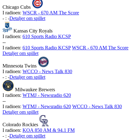
Chicago Cubs
I radioen:
WSCR - 670 AM The Score
-
:
-
Detaljer om spillet
Kansas City Royals
I radioen:
610 Sports Radio KCSP
-
-
I radioen:
610 Sports Radio KCSP
WSCR - 670 AM The Score
Detaljer om spillet
Minnesota Twins
I radioen:
WCCO - News Talk 830
-
:
-
Detaljer om spillet
Milwaukee Brewers
I radioen:
WTMJ - Newsradio 620
-
-
I radioen:
WTMJ - Newsradio 620
WCCO - News Talk 830
Detaljer om spillet
Colorado Rockies
I radioen:
KOA 850 AM & 94.1 FM
-
:
-
Detaljer om spillet