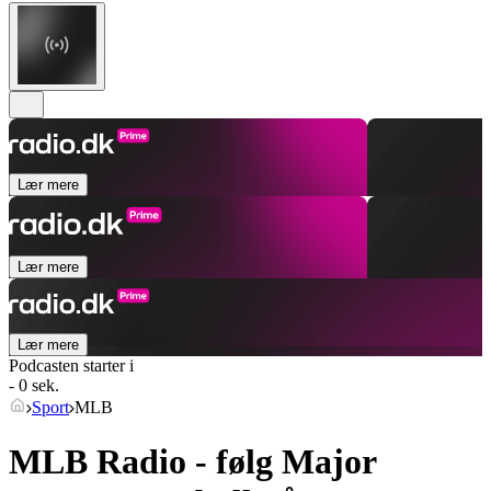
Lær mere
Lær mere
Lær mere
Podcasten starter i
- 0 sek.
Sport
MLB
MLB Radio - følg Major