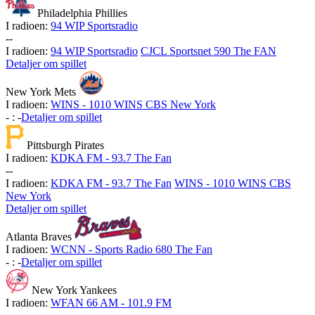
Philadelphia Phillies
I radioen:
94 WIP Sportsradio
-
-
I radioen:
94 WIP Sportsradio
CJCL Sportsnet 590 The FAN
Detaljer om spillet
New York Mets
I radioen:
WINS - 1010 WINS CBS New York
-
:
-
Detaljer om spillet
Pittsburgh Pirates
I radioen:
KDKA FM - 93.7 The Fan
-
-
I radioen:
KDKA FM - 93.7 The Fan
WINS - 1010 WINS CBS
New York
Detaljer om spillet
Atlanta Braves
I radioen:
WCNN - Sports Radio 680 The Fan
-
:
-
Detaljer om spillet
New York Yankees
I radioen:
WFAN 66 AM - 101.9 FM