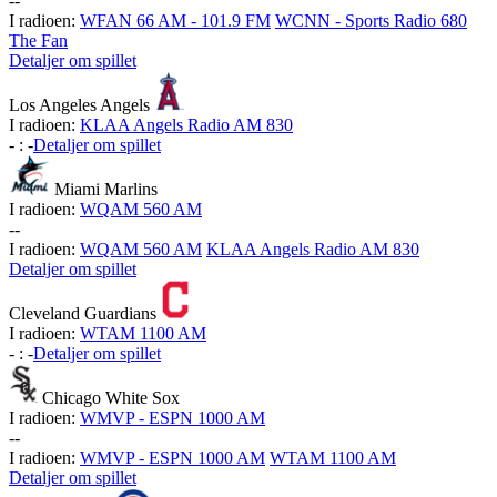
-
-
I radioen:
WFAN 66 AM - 101.9 FM
WCNN - Sports Radio 680
The Fan
Detaljer om spillet
Los Angeles Angels
I radioen:
KLAA Angels Radio AM 830
-
:
-
Detaljer om spillet
Miami Marlins
I radioen:
WQAM 560 AM
-
-
I radioen:
WQAM 560 AM
KLAA Angels Radio AM 830
Detaljer om spillet
Cleveland Guardians
I radioen:
WTAM 1100 AM
-
:
-
Detaljer om spillet
Chicago White Sox
I radioen:
WMVP - ESPN 1000 AM
-
-
I radioen:
WMVP - ESPN 1000 AM
WTAM 1100 AM
Detaljer om spillet