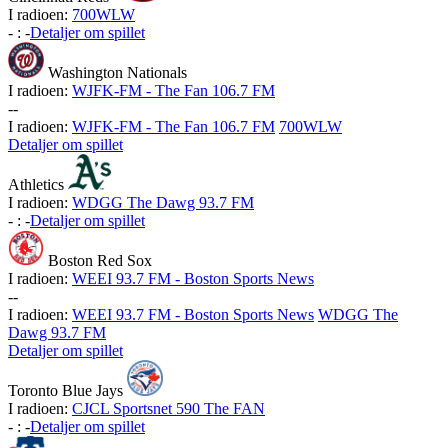
I radioen:
700WLW
-
:
-
Detaljer om spillet
Washington Nationals
I radioen:
WJFK-FM - The Fan 106.7 FM
-
-
I radioen:
WJFK-FM - The Fan 106.7 FM
700WLW
Detaljer om spillet
Athletics
I radioen:
WDGG The Dawg 93.7 FM
-
:
-
Detaljer om spillet
Boston Red Sox
I radioen:
WEEI 93.7 FM - Boston Sports News
-
-
I radioen:
WEEI 93.7 FM - Boston Sports News
WDGG The
Dawg 93.7 FM
Detaljer om spillet
Toronto Blue Jays
I radioen:
CJCL Sportsnet 590 The FAN
-
:
-
Detaljer om spillet