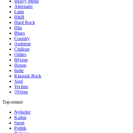
Heavy Metal
Alternativ
Latin
R&B
Hard Rock
Hits
Blues
Country
Ambient
Chillout
Oldies
80'erne
House
Indie
Klassisk Rock
Soul
Techno
70'erne
Top-emner
Nyheder
Kultur
Sport
Politik