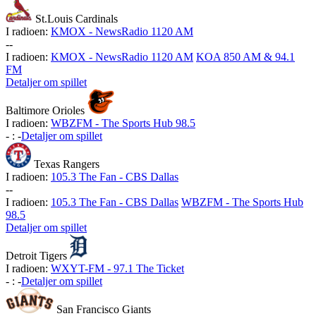
St.Louis Cardinals
I radioen:
KMOX - NewsRadio 1120 AM
-
-
I radioen:
KMOX - NewsRadio 1120 AM
KOA 850 AM & 94.1
FM
Detaljer om spillet
Baltimore Orioles
I radioen:
WBZFM - The Sports Hub 98.5
-
:
-
Detaljer om spillet
Texas Rangers
I radioen:
105.3 The Fan - CBS Dallas
-
-
I radioen:
105.3 The Fan - CBS Dallas
WBZFM - The Sports Hub
98.5
Detaljer om spillet
Detroit Tigers
I radioen:
WXYT-FM - 97.1 The Ticket
-
:
-
Detaljer om spillet
San Francisco Giants