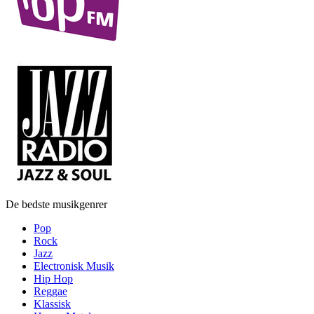
De bedste musikgenrer
Pop
Rock
Jazz
Electronisk Musik
Hip Hop
Reggae
Klassisk