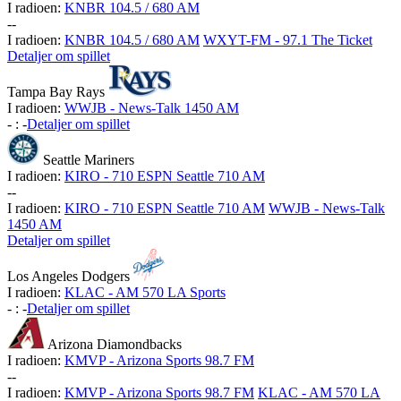
I radioen:
KNBR 104.5 / 680 AM
-
-
I radioen:
KNBR 104.5 / 680 AM
WXYT-FM - 97.1 The Ticket
Detaljer om spillet
Tampa Bay Rays
I radioen:
WWJB - News-Talk 1450 AM
-
:
-
Detaljer om spillet
Seattle Mariners
I radioen:
KIRO - 710 ESPN Seattle 710 AM
-
-
I radioen:
KIRO - 710 ESPN Seattle 710 AM
WWJB - News-Talk
1450 AM
Detaljer om spillet
Los Angeles Dodgers
I radioen:
KLAC - AM 570 LA Sports
-
:
-
Detaljer om spillet
Arizona Diamondbacks
I radioen:
KMVP - Arizona Sports 98.7 FM
-
-
I radioen:
KMVP - Arizona Sports 98.7 FM
KLAC - AM 570 LA