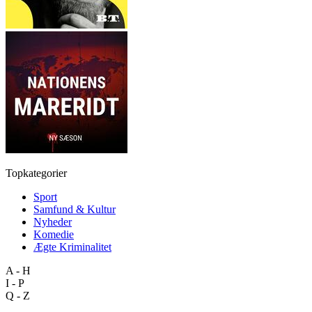
Topkategorier
Sport
Samfund & Kultur
Nyheder
Komedie
Ægte Kriminalitet
A - H
I - P
Q - Z