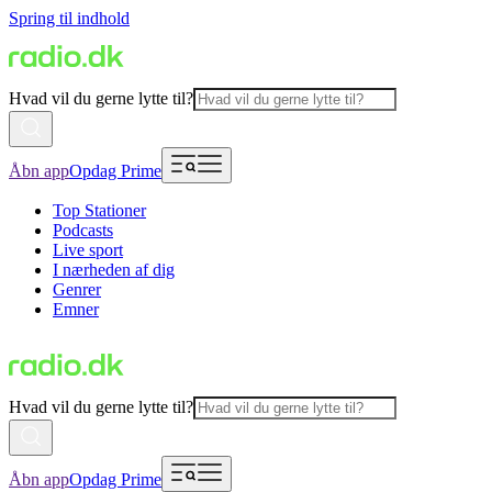
Spring til indhold
Hvad vil du gerne lytte til?
Åbn app
Opdag Prime
Top Stationer
Podcasts
Live sport
I nærheden af dig
Genrer
Emner
Hvad vil du gerne lytte til?
Åbn app
Opdag Prime