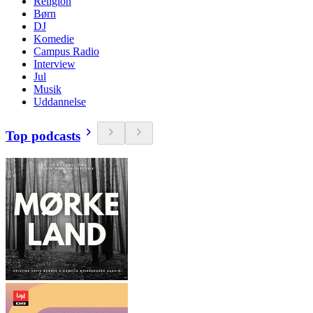
Religion
Børn
DJ
Komedie
Campus Radio
Interview
Jul
Musik
Uddannelse
Top podcasts