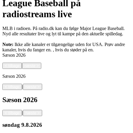
League Baseball på
radiostreams live
MLB i radioen. På radio.dk kan du følge Major League Baseball.
Nyd alle resultater live og lyt til kampe på den aktuelle spilledag.
Note:
Ikke alle kanaler er tilgængelige uden for USA. Prøv andre
kanaler, hvis du fanger en.
, hvis du støder på en.
Sæson
2026
<
tilbage
næste
>
Sæson
2026
|
<
tilbage
næste
>
Sæson
2026
|
<
tilbage
næste
>
søndag
9.8.2026