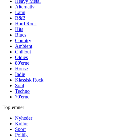
Heavy Metal
Alternativ
Latin
R&B
Hard Rock
Hits
Blues
Country
Ambient
Chillout
Oldies
80'erne
House
Indie
Klassisk Rock
Soul
Techno
70'erne
Top-emner
Nyheder
Kultur
Sport
Politik