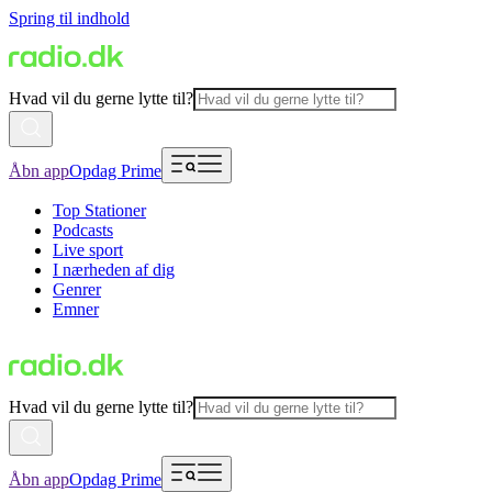
Spring til indhold
Hvad vil du gerne lytte til?
Åbn app
Opdag Prime
Top Stationer
Podcasts
Live sport
I nærheden af dig
Genrer
Emner
Hvad vil du gerne lytte til?
Åbn app
Opdag Prime