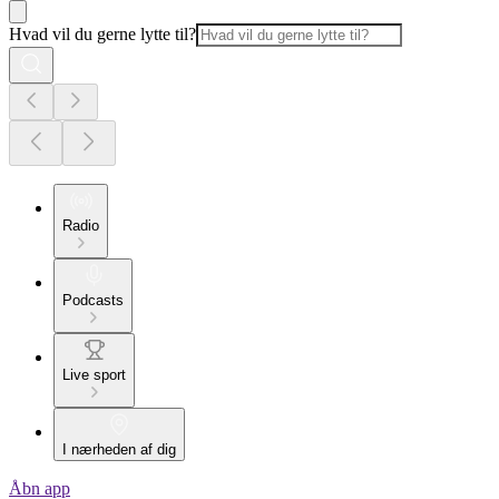
Hvad vil du gerne lytte til?
Radio
Podcasts
Live sport
I nærheden af dig
Åbn app