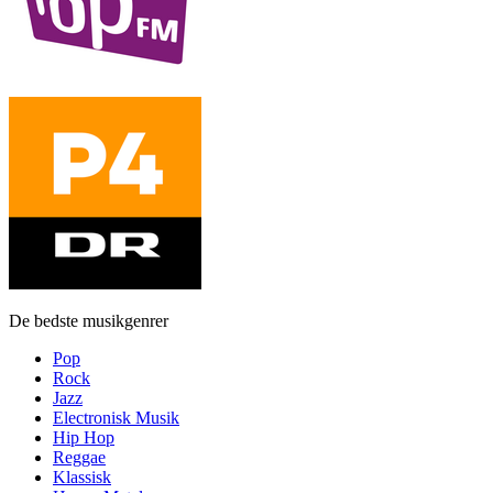
De bedste musikgenrer
Pop
Rock
Jazz
Electronisk Musik
Hip Hop
Reggae
Klassisk