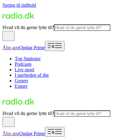
Spring til indhold
Hvad vil du gerne lytte til?
Åbn app
Opdag Prime
Top Stationer
Podcasts
Live sport
I nærheden af dig
Genrer
Emner
Hvad vil du gerne lytte til?
Åbn app
Opdag Prime