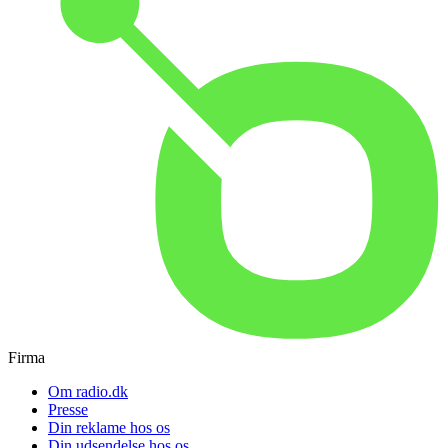
Firma
Om radio.dk
Presse
Din reklame hos os
Din udsendelse hos os