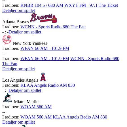
-
-
I radioen:
KNBR 104.5 / 680 AM
WXYT-FM - 97.1 The Ticket
Detaljer om spillet
Atlanta Braves
I radioen:
WCNN - Sports Radio 680 The Fan
-
:
-
Detaljer om spillet
New York Yankees
I radioen:
WFAN 66 AM - 101.9 FM
-
-
I radioen:
WFAN 66 AM - 101.9 FM
WCNN - Sports Radio 680
The Fan
Detaljer om spillet
Los Angeles Angels
I radioen:
KLAA Angels Radio AM 830
-
:
-
Detaljer om spillet
Miami Marlins
I radioen:
WQAM 560 AM
-
-
I radioen:
WQAM 560 AM
KLAA Angels Radio AM 830
Detaljer om spillet