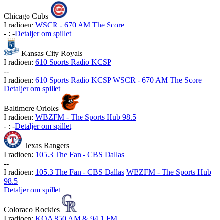
Chicago Cubs
I radioen:
WSCR - 670 AM The Score
-
:
-
Detaljer om spillet
Kansas City Royals
I radioen:
610 Sports Radio KCSP
-
-
I radioen:
610 Sports Radio KCSP
WSCR - 670 AM The Score
Detaljer om spillet
Baltimore Orioles
I radioen:
WBZFM - The Sports Hub 98.5
-
:
-
Detaljer om spillet
Texas Rangers
I radioen:
105.3 The Fan - CBS Dallas
-
-
I radioen:
105.3 The Fan - CBS Dallas
WBZFM - The Sports Hub
98.5
Detaljer om spillet
Colorado Rockies
I radioen:
KOA 850 AM & 94.1 FM