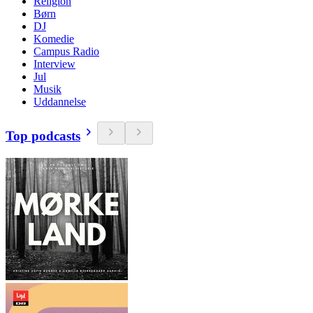
Religion
Børn
DJ
Komedie
Campus Radio
Interview
Jul
Musik
Uddannelse
Top podcasts