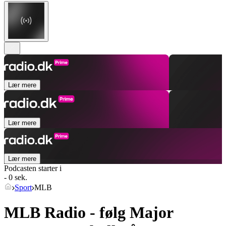
Lær mere
Lær mere
Lær mere
Podcasten starter i
- 0 sek.
Sport
MLB
MLB Radio - følg Major