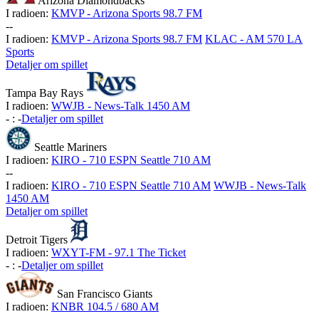
Arizona Diamondbacks
I radioen:
KMVP - Arizona Sports 98.7 FM
-
-
I radioen:
KMVP - Arizona Sports 98.7 FM
KLAC - AM 570 LA
Sports
Detaljer om spillet
Tampa Bay Rays
I radioen:
WWJB - News-Talk 1450 AM
-
:
-
Detaljer om spillet
Seattle Mariners
I radioen:
KIRO - 710 ESPN Seattle 710 AM
-
-
I radioen:
KIRO - 710 ESPN Seattle 710 AM
WWJB - News-Talk
1450 AM
Detaljer om spillet
Detroit Tigers
I radioen:
WXYT-FM - 97.1 The Ticket
-
:
-
Detaljer om spillet
San Francisco Giants
I radioen:
KNBR 104.5 / 680 AM