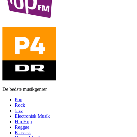
De bedste musikgenrer
Pop
Rock
Jazz
Electronisk Musik
Hip Hop
Reggae
Klassisk