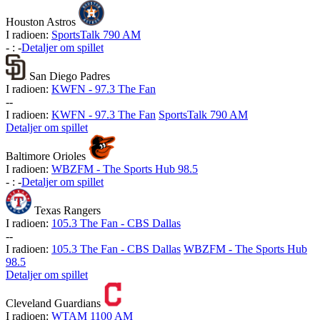
Houston Astros
I radioen:
SportsTalk 790 AM
-
:
-
Detaljer om spillet
San Diego Padres
I radioen:
KWFN - 97.3 The Fan
-
-
I radioen:
KWFN - 97.3 The Fan
SportsTalk 790 AM
Detaljer om spillet
Baltimore Orioles
I radioen:
WBZFM - The Sports Hub 98.5
-
:
-
Detaljer om spillet
Texas Rangers
I radioen:
105.3 The Fan - CBS Dallas
-
-
I radioen:
105.3 The Fan - CBS Dallas
WBZFM - The Sports Hub
98.5
Detaljer om spillet
Cleveland Guardians
I radioen:
WTAM 1100 AM