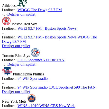
Athletics
I radioen:
WDGG The Dawg 93.7 FM
-
:
-
Detaljer om spillet
Boston Red Sox
I radioen:
WEEI 93.7 FM - Boston Sports News
-
-
I radioen:
WEEI 93.7 FM - Boston Sports News
WDGG The
Dawg 93.7 FM
Detaljer om spillet
Toronto Blue Jays
I radioen:
CJCL Sportsnet 590 The FAN
-
:
-
Detaljer om spillet
Philadelphia Phillies
I radioen:
94 WIP Sportsradio
-
-
I radioen:
94 WIP Sportsradio
CJCL Sportsnet 590 The FAN
Detaljer om spillet
New York Mets
I radioen:
WINS - 1010 WINS CBS New York