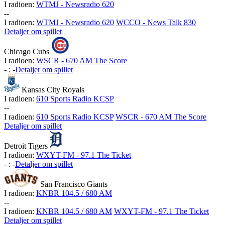
I radioen:
WTMJ - Newsradio 620
-
-
I radioen:
WTMJ - Newsradio 620
WCCO - News Talk 830
Detaljer om spillet
Chicago Cubs
I radioen:
WSCR - 670 AM The Score
-
:
-
Detaljer om spillet
Kansas City Royals
I radioen:
610 Sports Radio KCSP
-
-
I radioen:
610 Sports Radio KCSP
WSCR - 670 AM The Score
Detaljer om spillet
Detroit Tigers
I radioen:
WXYT-FM - 97.1 The Ticket
-
:
-
Detaljer om spillet
San Francisco Giants
I radioen:
KNBR 104.5 / 680 AM
-
-
I radioen:
KNBR 104.5 / 680 AM
WXYT-FM - 97.1 The Ticket
Detaljer om spillet