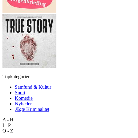
Topkategorier
Samfund & Kultur
Sport
Komedie
Nyheder
Ægte Kriminalitet
A - H
I - P
Q - Z