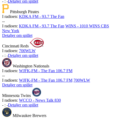
-
:
-
Detaljer om spillet
Pittsburgh Pirates
I radioen:
KDKA FM - 93.7 The Fan
-
-
I radioen:
KDKA FM - 93.7 The Fan
WINS - 1010 WINS CBS
New York
Detaljer om spillet
Cincinnati Reds
I radioen:
700WLW
-
:
-
Detaljer om spillet
Washington Nationals
I radioen:
WJFK-FM - The Fan 106.7 FM
-
-
I radioen:
WJFK-FM - The Fan 106.7 FM
700WLW
Detaljer om spillet
Minnesota Twins
I radioen:
WCCO - News Talk 830
-
:
-
Detaljer om spillet
Milwaukee Brewers