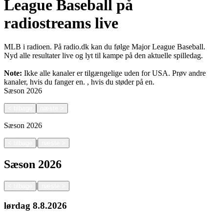
League Baseball på
radiostreams live
MLB i radioen. På radio.dk kan du følge Major League Baseball.
Nyd alle resultater live og lyt til kampe på den aktuelle spilledag.
Note:
Ikke alle kanaler er tilgængelige uden for USA. Prøv andre
kanaler, hvis du fanger en.
, hvis du støder på en.
Sæson
2026
<
tilbage
næste
>
Sæson
2026
|
<
tilbage
næste
>
Sæson
2026
|
<
tilbage
næste
>
lørdag
8.8.2026