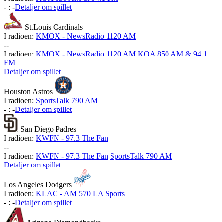
-
:
-
Detaljer om spillet
St.Louis Cardinals
I radioen:
KMOX - NewsRadio 1120 AM
-
-
I radioen:
KMOX - NewsRadio 1120 AM
KOA 850 AM & 94.1
FM
Detaljer om spillet
Houston Astros
I radioen:
SportsTalk 790 AM
-
:
-
Detaljer om spillet
San Diego Padres
I radioen:
KWFN - 97.3 The Fan
-
-
I radioen:
KWFN - 97.3 The Fan
SportsTalk 790 AM
Detaljer om spillet
Los Angeles Dodgers
I radioen:
KLAC - AM 570 LA Sports
-
:
-
Detaljer om spillet