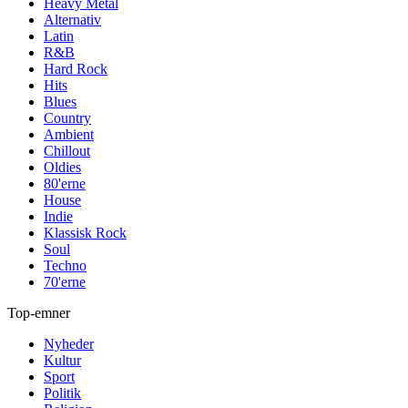
Heavy Metal
Alternativ
Latin
R&B
Hard Rock
Hits
Blues
Country
Ambient
Chillout
Oldies
80'erne
House
Indie
Klassisk Rock
Soul
Techno
70'erne
Top-emner
Nyheder
Kultur
Sport
Politik