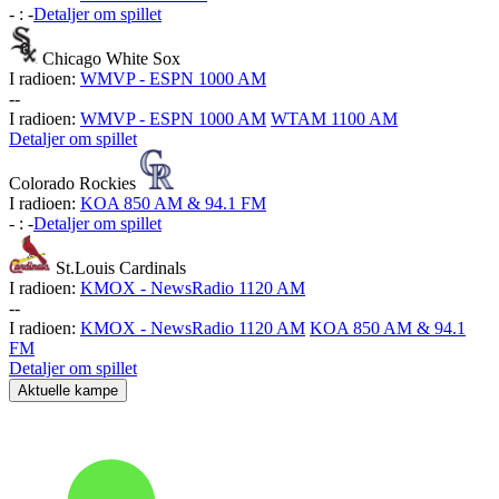
-
:
-
Detaljer om spillet
Chicago White Sox
I radioen:
WMVP - ESPN 1000 AM
-
-
I radioen:
WMVP - ESPN 1000 AM
WTAM 1100 AM
Detaljer om spillet
Colorado Rockies
I radioen:
KOA 850 AM & 94.1 FM
-
:
-
Detaljer om spillet
St.Louis Cardinals
I radioen:
KMOX - NewsRadio 1120 AM
-
-
I radioen:
KMOX - NewsRadio 1120 AM
KOA 850 AM & 94.1
FM
Detaljer om spillet
Aktuelle kampe