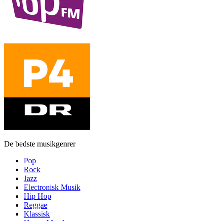
De bedste musikgenrer
Pop
Rock
Jazz
Electronisk Musik
Hip Hop
Reggae
Klassisk