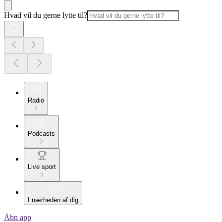
Hvad vil du gerne lytte til?
Radio
Podcasts
Live sport
I nærheden af dig
Åbn app