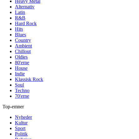
Heavy Metal
Alternativ
Latin
R&B
Hard Rock
Hits
Blues
Country
Ambient
Chillout
Oldies
80'erne
House
Indie
Klassisk Rock
Soul
Techno
70'erne
Top-emner
Nyheder
Kultur
Sport
Politik