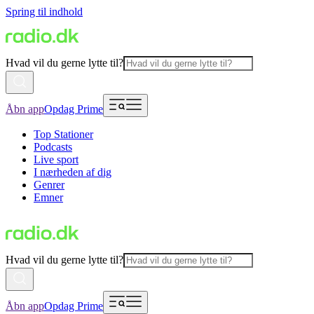
Spring til indhold
Hvad vil du gerne lytte til?
Åbn app
Opdag Prime
Top Stationer
Podcasts
Live sport
I nærheden af dig
Genrer
Emner
Hvad vil du gerne lytte til?
Åbn app
Opdag Prime