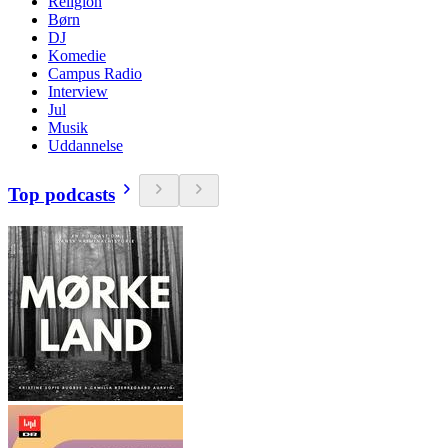
Religion
Børn
DJ
Komedie
Campus Radio
Interview
Jul
Musik
Uddannelse
Top podcasts