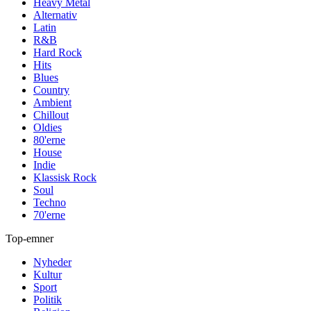
Heavy Metal
Alternativ
Latin
R&B
Hard Rock
Hits
Blues
Country
Ambient
Chillout
Oldies
80'erne
House
Indie
Klassisk Rock
Soul
Techno
70'erne
Top-emner
Nyheder
Kultur
Sport
Politik