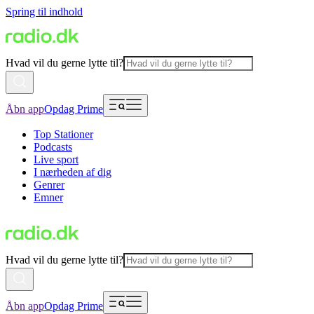
Spring til indhold
Hvad vil du gerne lytte til?
Åbn app
Opdag Prime
Top Stationer
Podcasts
Live sport
I nærheden af dig
Genrer
Emner
Hvad vil du gerne lytte til?
Åbn app
Opdag Prime