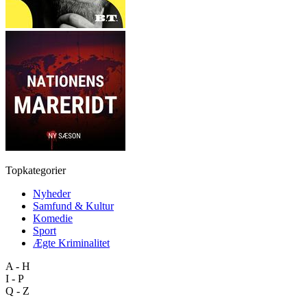
Topkategorier
Nyheder
Samfund & Kultur
Komedie
Sport
Ægte Kriminalitet
A - H
I - P
Q - Z