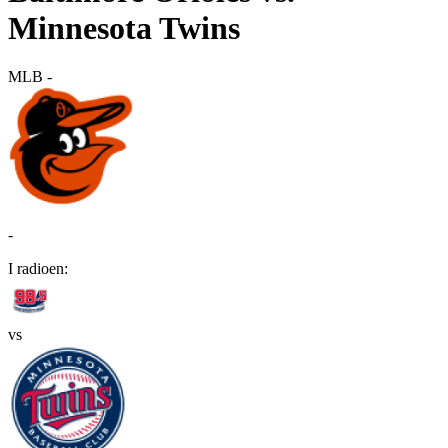
Minnesota Twins
MLB
-
-
I radioen:
vs