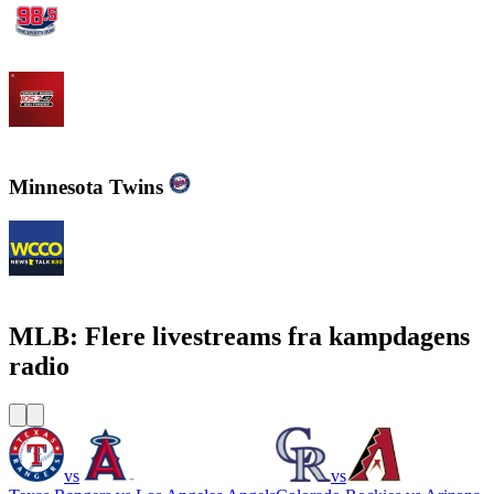
WBZFM - The Sports Hub 98.5
WJZ-FM - 105.7 FM The Fan
Minnesota Twins
WCCO - News Talk 830
MLB: Flere livestreams fra kampdagens
radio
vs
vs