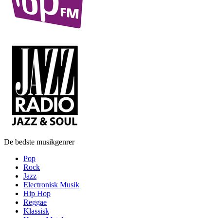
De bedste musikgenrer
Pop
Rock
Jazz
Electronisk Musik
Hip Hop
Reggae
Klassisk