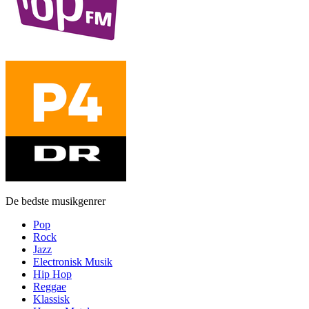
De bedste musikgenrer
Pop
Rock
Jazz
Electronisk Musik
Hip Hop
Reggae
Klassisk