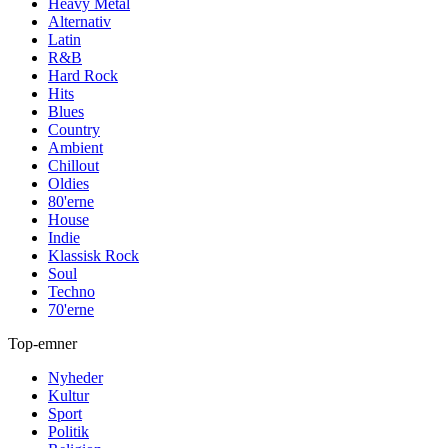
Heavy Metal
Alternativ
Latin
R&B
Hard Rock
Hits
Blues
Country
Ambient
Chillout
Oldies
80'erne
House
Indie
Klassisk Rock
Soul
Techno
70'erne
Top-emner
Nyheder
Kultur
Sport
Politik