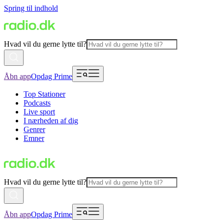
Spring til indhold
Hvad vil du gerne lytte til?
Åbn app
Opdag Prime
Top Stationer
Podcasts
Live sport
I nærheden af dig
Genrer
Emner
Hvad vil du gerne lytte til?
Åbn app
Opdag Prime