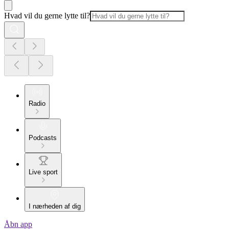
Hvad vil du gerne lytte til?
Radio
Podcasts
Live sport
I nærheden af dig
Åbn app