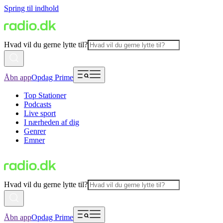
Spring til indhold
Hvad vil du gerne lytte til?
Åbn app
Opdag Prime
Top Stationer
Podcasts
Live sport
I nærheden af dig
Genrer
Emner
Hvad vil du gerne lytte til?
Åbn app
Opdag Prime