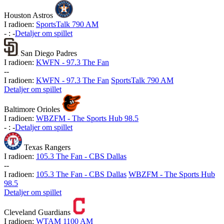
Houston Astros
I radioen:
SportsTalk 790 AM
-
:
-
Detaljer om spillet
San Diego Padres
I radioen:
KWFN - 97.3 The Fan
-
-
I radioen:
KWFN - 97.3 The Fan
SportsTalk 790 AM
Detaljer om spillet
Baltimore Orioles
I radioen:
WBZFM - The Sports Hub 98.5
-
:
-
Detaljer om spillet
Texas Rangers
I radioen:
105.3 The Fan - CBS Dallas
-
-
I radioen:
105.3 The Fan - CBS Dallas
WBZFM - The Sports Hub
98.5
Detaljer om spillet
Cleveland Guardians
I radioen:
WTAM 1100 AM