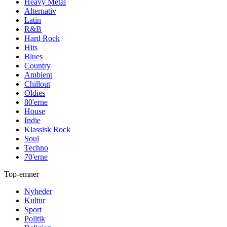
Heavy Metal
Alternativ
Latin
R&B
Hard Rock
Hits
Blues
Country
Ambient
Chillout
Oldies
80'erne
House
Indie
Klassisk Rock
Soul
Techno
70'erne
Top-emner
Nyheder
Kultur
Sport
Politik