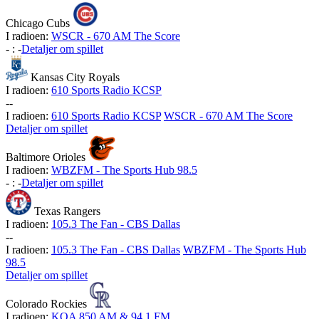
Chicago Cubs
I radioen:
WSCR - 670 AM The Score
-
:
-
Detaljer om spillet
Kansas City Royals
I radioen:
610 Sports Radio KCSP
-
-
I radioen:
610 Sports Radio KCSP
WSCR - 670 AM The Score
Detaljer om spillet
Baltimore Orioles
I radioen:
WBZFM - The Sports Hub 98.5
-
:
-
Detaljer om spillet
Texas Rangers
I radioen:
105.3 The Fan - CBS Dallas
-
-
I radioen:
105.3 The Fan - CBS Dallas
WBZFM - The Sports Hub
98.5
Detaljer om spillet
Colorado Rockies
I radioen:
KOA 850 AM & 94.1 FM