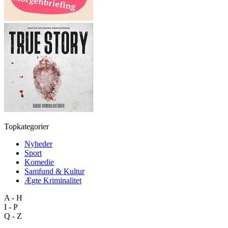
Topkategorier
Nyheder
Sport
Komedie
Samfund & Kultur
Ægte Kriminalitet
A - H
I - P
Q - Z