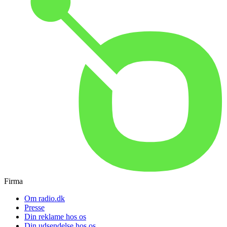
Firma
Om radio.dk
Presse
Din reklame hos os
Din udsendelse hos os