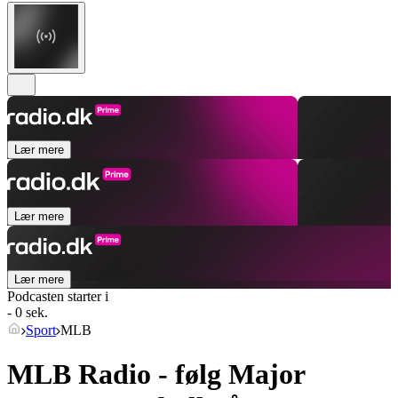
Lær mere
Lær mere
Lær mere
Podcasten starter i
- 0 sek.
Sport
MLB
MLB Radio - følg Major