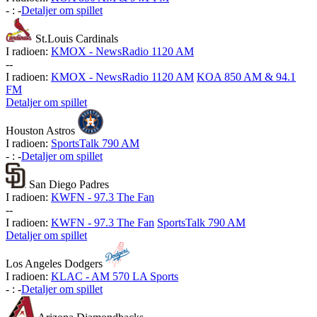
-
:
-
Detaljer om spillet
St.Louis Cardinals
I radioen:
KMOX - NewsRadio 1120 AM
-
-
I radioen:
KMOX - NewsRadio 1120 AM
KOA 850 AM & 94.1
FM
Detaljer om spillet
Houston Astros
I radioen:
SportsTalk 790 AM
-
:
-
Detaljer om spillet
San Diego Padres
I radioen:
KWFN - 97.3 The Fan
-
-
I radioen:
KWFN - 97.3 The Fan
SportsTalk 790 AM
Detaljer om spillet
Los Angeles Dodgers
I radioen:
KLAC - AM 570 LA Sports
-
:
-
Detaljer om spillet