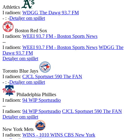
Athletics
I radioen:
WDGG The Dawg 93.7 FM
-
:
-
Detaljer om spillet
Boston Red Sox
I radioen:
WEEI 93.7 FM - Boston Sports News
-
-
I radioen:
WEEI 93.7 FM - Boston Sports News
WDGG The
Dawg 93.7 FM
Detaljer om spillet
Toronto Blue Jays
I radioen:
CJCL Sportsnet 590 The FAN
-
:
-
Detaljer om spillet
Philadelphia Phillies
I radioen:
94 WIP Sportsradio
-
-
I radioen:
94 WIP Sportsradio
CJCL Sportsnet 590 The FAN
Detaljer om spillet
New York Mets
I radioen:
WINS - 1010 WINS CBS New York