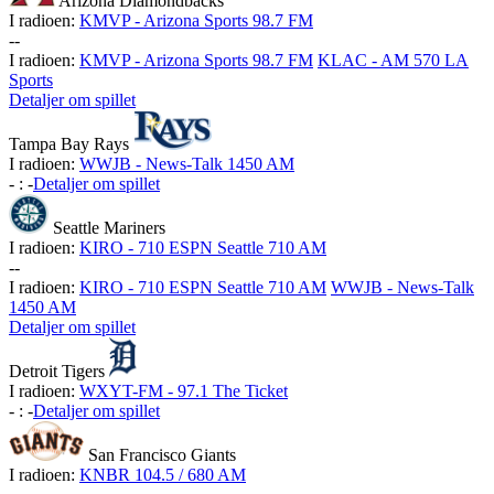
Arizona Diamondbacks
I radioen:
KMVP - Arizona Sports 98.7 FM
-
-
I radioen:
KMVP - Arizona Sports 98.7 FM
KLAC - AM 570 LA
Sports
Detaljer om spillet
Tampa Bay Rays
I radioen:
WWJB - News-Talk 1450 AM
-
:
-
Detaljer om spillet
Seattle Mariners
I radioen:
KIRO - 710 ESPN Seattle 710 AM
-
-
I radioen:
KIRO - 710 ESPN Seattle 710 AM
WWJB - News-Talk
1450 AM
Detaljer om spillet
Detroit Tigers
I radioen:
WXYT-FM - 97.1 The Ticket
-
:
-
Detaljer om spillet
San Francisco Giants
I radioen:
KNBR 104.5 / 680 AM