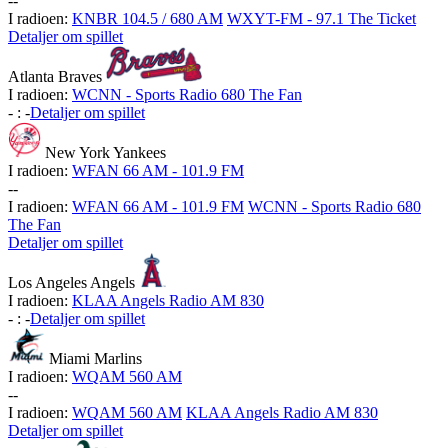
-
-
I radioen:
KNBR 104.5 / 680 AM
WXYT-FM - 97.1 The Ticket
Detaljer om spillet
Atlanta Braves
I radioen:
WCNN - Sports Radio 680 The Fan
-
:
-
Detaljer om spillet
New York Yankees
I radioen:
WFAN 66 AM - 101.9 FM
-
-
I radioen:
WFAN 66 AM - 101.9 FM
WCNN - Sports Radio 680
The Fan
Detaljer om spillet
Los Angeles Angels
I radioen:
KLAA Angels Radio AM 830
-
:
-
Detaljer om spillet
Miami Marlins
I radioen:
WQAM 560 AM
-
-
I radioen:
WQAM 560 AM
KLAA Angels Radio AM 830
Detaljer om spillet