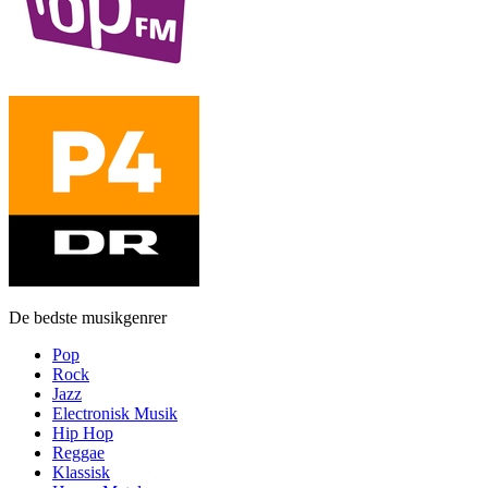
De bedste musikgenrer
Pop
Rock
Jazz
Electronisk Musik
Hip Hop
Reggae
Klassisk