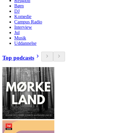
Religion
Børn
DJ
Komedie
Campus Radio
Interview
Jul
Musik
Uddannelse
Top podcasts