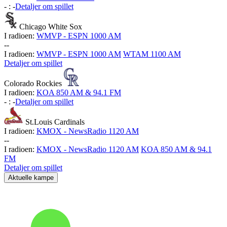
-
:
-
Detaljer om spillet
Chicago White Sox
I radioen:
WMVP - ESPN 1000 AM
-
-
I radioen:
WMVP - ESPN 1000 AM
WTAM 1100 AM
Detaljer om spillet
Colorado Rockies
I radioen:
KOA 850 AM & 94.1 FM
-
:
-
Detaljer om spillet
St.Louis Cardinals
I radioen:
KMOX - NewsRadio 1120 AM
-
-
I radioen:
KMOX - NewsRadio 1120 AM
KOA 850 AM & 94.1
FM
Detaljer om spillet
Aktuelle kampe