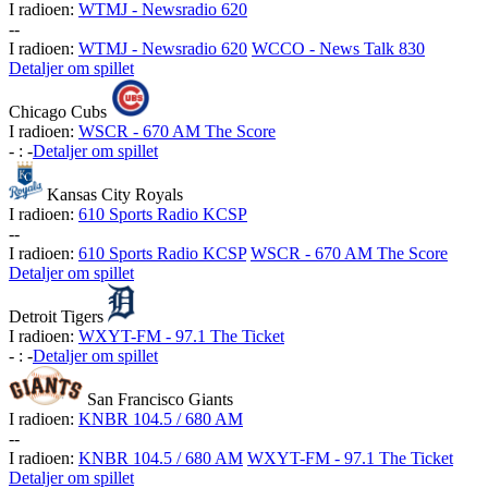
I radioen:
WTMJ - Newsradio 620
-
-
I radioen:
WTMJ - Newsradio 620
WCCO - News Talk 830
Detaljer om spillet
Chicago Cubs
I radioen:
WSCR - 670 AM The Score
-
:
-
Detaljer om spillet
Kansas City Royals
I radioen:
610 Sports Radio KCSP
-
-
I radioen:
610 Sports Radio KCSP
WSCR - 670 AM The Score
Detaljer om spillet
Detroit Tigers
I radioen:
WXYT-FM - 97.1 The Ticket
-
:
-
Detaljer om spillet
San Francisco Giants
I radioen:
KNBR 104.5 / 680 AM
-
-
I radioen:
KNBR 104.5 / 680 AM
WXYT-FM - 97.1 The Ticket
Detaljer om spillet