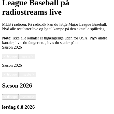
League Baseball på
radiostreams live
MLB i radioen. På radio.dk kan du følge Major League Baseball.
Nyd alle resultater live og lyt til kampe på den aktuelle spilledag.
Note:
Ikke alle kanaler er tilgængelige uden for USA. Prøv andre
kanaler, hvis du fanger en.
, hvis du støder på en.
Sæson
2026
<
tilbage
næste
>
Sæson
2026
|
<
tilbage
næste
>
Sæson
2026
|
<
tilbage
næste
>
lørdag
8.8.2026