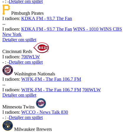
-
:
-
Detaljer om spillet
Pittsburgh Pirates
I radioen:
KDKA FM - 93.7 The Fan
-
-
I radioen:
KDKA FM - 93.7 The Fan
WINS - 1010 WINS CBS
New York
Detaljer om spillet
Cincinnati Reds
I radioen:
700WLW
-
:
-
Detaljer om spillet
Washington Nationals
I radioen:
WJFK-FM - The Fan 106.7 FM
-
-
I radioen:
WJFK-FM - The Fan 106.7 FM
700WLW
Detaljer om spillet
Minnesota Twins
I radioen:
WCCO - News Talk 830
-
:
-
Detaljer om spillet
Milwaukee Brewers