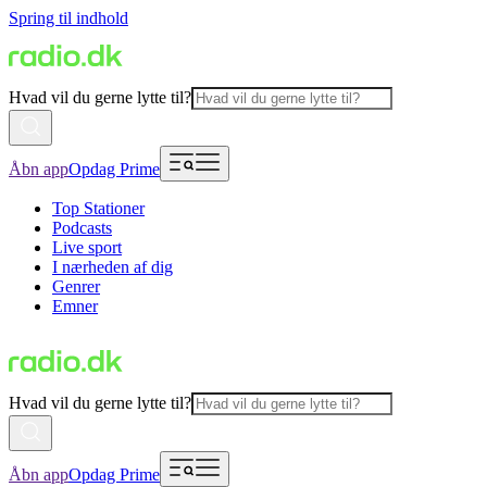
Spring til indhold
Hvad vil du gerne lytte til?
Åbn app
Opdag Prime
Top Stationer
Podcasts
Live sport
I nærheden af dig
Genrer
Emner
Hvad vil du gerne lytte til?
Åbn app
Opdag Prime