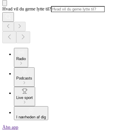
Hvad vil du gerne lytte til?
Radio
Podcasts
Live sport
I nærheden af dig
Åbn app