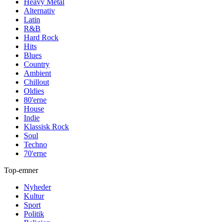
Heavy Metal
Alternativ
Latin
R&B
Hard Rock
Hits
Blues
Country
Ambient
Chillout
Oldies
80'erne
House
Indie
Klassisk Rock
Soul
Techno
70'erne
Top-emner
Nyheder
Kultur
Sport
Politik