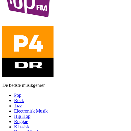
De bedste musikgenrer
Pop
Rock
Jazz
Electronisk Musik
Hip Hop
Reggae
Klassisk