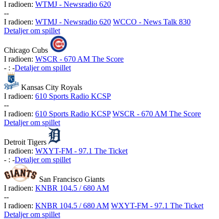
I radioen:
WTMJ - Newsradio 620
-
-
I radioen:
WTMJ - Newsradio 620
WCCO - News Talk 830
Detaljer om spillet
Chicago Cubs
I radioen:
WSCR - 670 AM The Score
-
:
-
Detaljer om spillet
Kansas City Royals
I radioen:
610 Sports Radio KCSP
-
-
I radioen:
610 Sports Radio KCSP
WSCR - 670 AM The Score
Detaljer om spillet
Detroit Tigers
I radioen:
WXYT-FM - 97.1 The Ticket
-
:
-
Detaljer om spillet
San Francisco Giants
I radioen:
KNBR 104.5 / 680 AM
-
-
I radioen:
KNBR 104.5 / 680 AM
WXYT-FM - 97.1 The Ticket
Detaljer om spillet