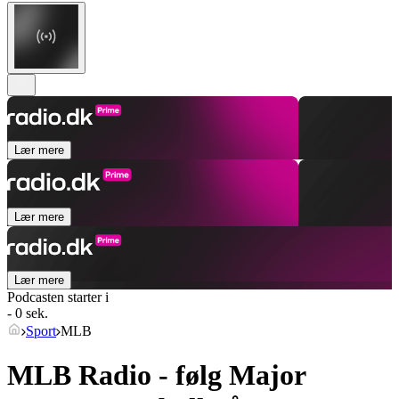
Lær mere
Lær mere
Lær mere
Podcasten starter i
- 0 sek.
Sport
MLB
MLB Radio - følg Major