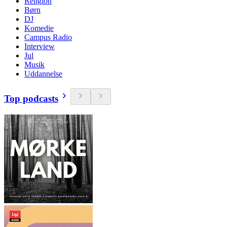
Religion
Børn
DJ
Komedie
Campus Radio
Interview
Jul
Musik
Uddannelse
Top podcasts