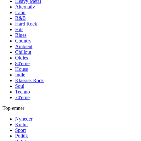
Heavy Metal
Alternativ
Latin
R&B
Hard Rock
Hits
Blues
Country
Ambient
Chillout
Oldies
80'erne
House
Indie
Klassisk Rock
Soul
Techno
70'erne
Top-emner
Nyheder
Kultur
Sport
Politik