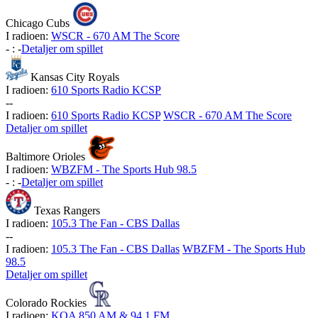
Chicago Cubs
I radioen:
WSCR - 670 AM The Score
-
:
-
Detaljer om spillet
Kansas City Royals
I radioen:
610 Sports Radio KCSP
-
-
I radioen:
610 Sports Radio KCSP
WSCR - 670 AM The Score
Detaljer om spillet
Baltimore Orioles
I radioen:
WBZFM - The Sports Hub 98.5
-
:
-
Detaljer om spillet
Texas Rangers
I radioen:
105.3 The Fan - CBS Dallas
-
-
I radioen:
105.3 The Fan - CBS Dallas
WBZFM - The Sports Hub
98.5
Detaljer om spillet
Colorado Rockies
I radioen:
KOA 850 AM & 94.1 FM