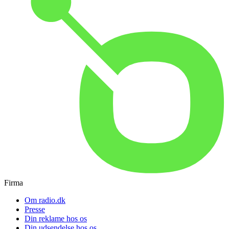
Firma
Om radio.dk
Presse
Din reklame hos os
Din udsendelse hos os