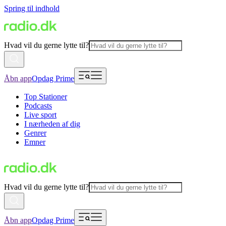
Spring til indhold
Hvad vil du gerne lytte til?
Åbn app
Opdag Prime
Top Stationer
Podcasts
Live sport
I nærheden af dig
Genrer
Emner
Hvad vil du gerne lytte til?
Åbn app
Opdag Prime