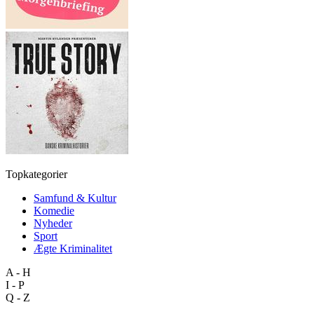
Topkategorier
Samfund & Kultur
Komedie
Nyheder
Sport
Ægte Kriminalitet
A - H
I - P
Q - Z