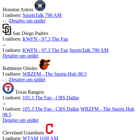
Houston Astros
I radioen:
SportsTalk 790 AM
-
:
-
Detaljer om spillet
San Diego Padres
I radioen:
KWFN - 97.3 The Fan
-
-
I radioen:
KWFN - 97.3 The Fan
SportsTalk 790 AM
Detaljer om spillet
Baltimore Orioles
I radioen:
WBZFM - The Sports Hub 98.5
-
:
-
Detaljer om spillet
Texas Rangers
I radioen:
105.3 The Fan - CBS Dallas
-
-
I radioen:
105.3 The Fan - CBS Dallas
WBZFM - The Sports Hub
98.5
Detaljer om spillet
Cleveland Guardians
I radioen:
WTAM 1100 AM