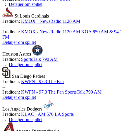
-
:
-
Detaljer om spillet
St.Louis Cardinals
I radioen:
KMOX - NewsRadio 1120 AM
-
-
I radioen:
KMOX - NewsRadio 1120 AM
KOA 850 AM & 94.1
FM
Detaljer om spillet
Houston Astros
I radioen:
SportsTalk 790 AM
-
:
-
Detaljer om spillet
San Diego Padres
I radioen:
KWFN - 97.3 The Fan
-
-
I radioen:
KWFN - 97.3 The Fan
SportsTalk 790 AM
Detaljer om spillet
Los Angeles Dodgers
I radioen:
KLAC - AM 570 LA Sports
-
:
-
Detaljer om spillet