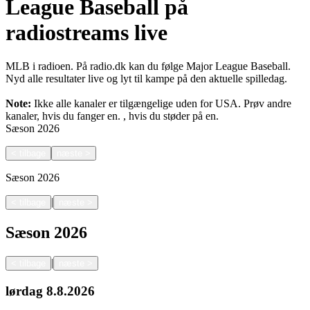
League Baseball på
radiostreams live
MLB i radioen. På radio.dk kan du følge Major League Baseball.
Nyd alle resultater live og lyt til kampe på den aktuelle spilledag.
Note:
Ikke alle kanaler er tilgængelige uden for USA. Prøv andre
kanaler, hvis du fanger en.
, hvis du støder på en.
Sæson
2026
<
tilbage
næste
>
Sæson
2026
|
<
tilbage
næste
>
Sæson
2026
|
<
tilbage
næste
>
lørdag
8.8.2026