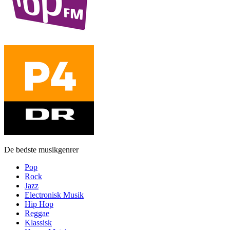
De bedste musikgenrer
Pop
Rock
Jazz
Electronisk Musik
Hip Hop
Reggae
Klassisk