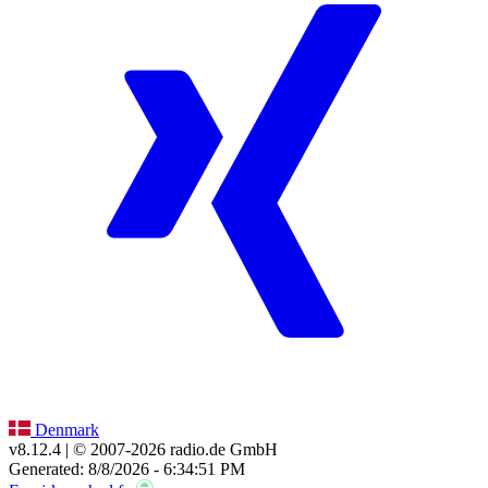
Denmark
v8.12.4
| © 2007-
2026
radio.de GmbH
Generated: 8/8/2026 - 6:34:51 PM