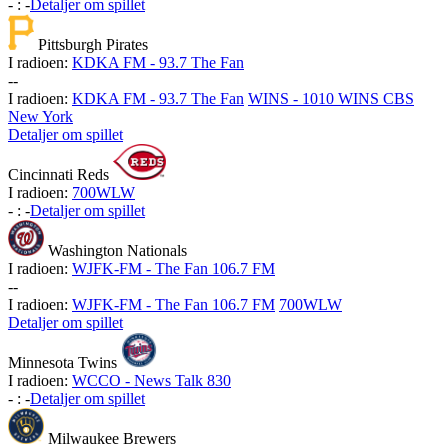
-
:
-
Detaljer om spillet
Pittsburgh Pirates
I radioen:
KDKA FM - 93.7 The Fan
-
-
I radioen:
KDKA FM - 93.7 The Fan
WINS - 1010 WINS CBS
New York
Detaljer om spillet
Cincinnati Reds
I radioen:
700WLW
-
:
-
Detaljer om spillet
Washington Nationals
I radioen:
WJFK-FM - The Fan 106.7 FM
-
-
I radioen:
WJFK-FM - The Fan 106.7 FM
700WLW
Detaljer om spillet
Minnesota Twins
I radioen:
WCCO - News Talk 830
-
:
-
Detaljer om spillet
Milwaukee Brewers