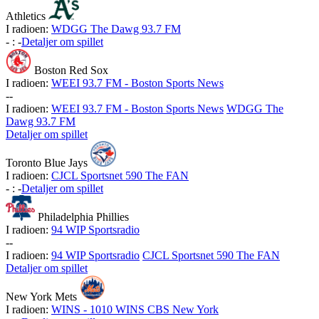
Athletics
I radioen:
WDGG The Dawg 93.7 FM
-
:
-
Detaljer om spillet
Boston Red Sox
I radioen:
WEEI 93.7 FM - Boston Sports News
-
-
I radioen:
WEEI 93.7 FM - Boston Sports News
WDGG The
Dawg 93.7 FM
Detaljer om spillet
Toronto Blue Jays
I radioen:
CJCL Sportsnet 590 The FAN
-
:
-
Detaljer om spillet
Philadelphia Phillies
I radioen:
94 WIP Sportsradio
-
-
I radioen:
94 WIP Sportsradio
CJCL Sportsnet 590 The FAN
Detaljer om spillet
New York Mets
I radioen:
WINS - 1010 WINS CBS New York