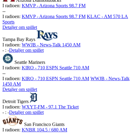
Arizona Diamondbacks
I radioen:
KMVP - Arizona Sports 98.7 FM
-
-
I radioen:
KMVP - Arizona Sports 98.7 FM
KLAC - AM 570 LA
Sports
Detaljer om spillet
Tampa Bay Rays
I radioen:
WWJB - News-Talk 1450 AM
-
:
-
Detaljer om spillet
Seattle Mariners
I radioen:
KIRO - 710 ESPN Seattle 710 AM
-
-
I radioen:
KIRO - 710 ESPN Seattle 710 AM
WWJB - News-Talk
1450 AM
Detaljer om spillet
Detroit Tigers
I radioen:
WXYT-FM - 97.1 The Ticket
-
:
-
Detaljer om spillet
San Francisco Giants
I radioen:
KNBR 104.5 / 680 AM