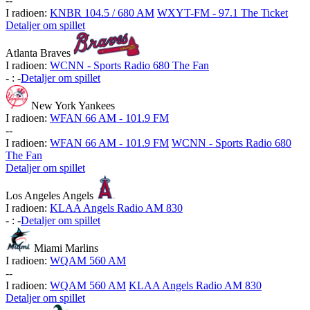
-
-
I radioen:
KNBR 104.5 / 680 AM
WXYT-FM - 97.1 The Ticket
Detaljer om spillet
Atlanta Braves
I radioen:
WCNN - Sports Radio 680 The Fan
-
:
-
Detaljer om spillet
New York Yankees
I radioen:
WFAN 66 AM - 101.9 FM
-
-
I radioen:
WFAN 66 AM - 101.9 FM
WCNN - Sports Radio 680
The Fan
Detaljer om spillet
Los Angeles Angels
I radioen:
KLAA Angels Radio AM 830
-
:
-
Detaljer om spillet
Miami Marlins
I radioen:
WQAM 560 AM
-
-
I radioen:
WQAM 560 AM
KLAA Angels Radio AM 830
Detaljer om spillet