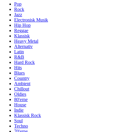
Pop
Rock
Jazz
Electronisk Musik
Hip Hop
Reggae
Klassisk
Heavy Metal
Alternativ
Latin
R&B
Hard Rock
Hits
Blues
Country
Ambient
Chillout
Oldies
80'erne
House
Indie
Klassisk Rock
Soul
Techno
70'erne