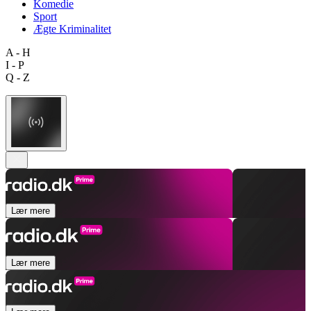
Komedie
Sport
Ægte Kriminalitet
A - H
I - P
Q - Z
Lær mere
Lær mere