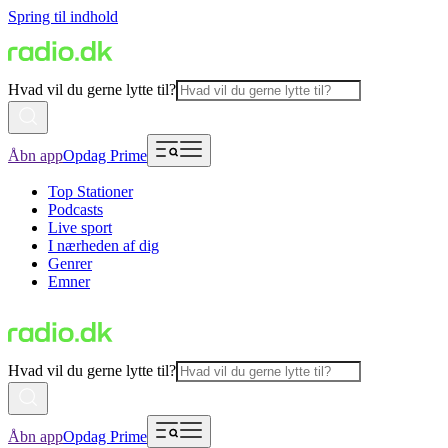
Spring til indhold
Hvad vil du gerne lytte til?
Åbn app
Opdag Prime
Top Stationer
Podcasts
Live sport
I nærheden af dig
Genrer
Emner
Hvad vil du gerne lytte til?
Åbn app
Opdag Prime