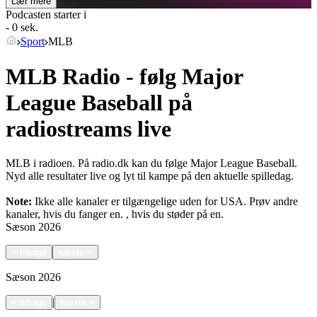
Lær mere
Podcasten starter i
- 0 sek.
Sport
MLB
MLB Radio - følg Major
League Baseball på
radiostreams live
MLB i radioen. På radio.dk kan du følge Major League Baseball.
Nyd alle resultater live og lyt til kampe på den aktuelle spilledag.
Note:
Ikke alle kanaler er tilgængelige uden for USA. Prøv andre
kanaler, hvis du fanger en.
, hvis du støder på en.
Sæson
2026
<
tilbage
næste
>
Sæson
2026
|
<
tilbage
næste
>