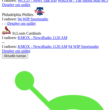
I radioen:
WCCO - News Talk 830
WBZFM - The Sports Hub 98.5
Detaljer om spillet
Philadelphia Phillies
I radioen:
94 WIP Sportsradio
-
:
-
Detaljer om spillet
St.Louis Cardinals
I radioen:
KMOX - NewsRadio 1120 AM
-
-
I radioen:
KMOX - NewsRadio 1120 AM
94 WIP Sportsradio
Detaljer om spillet
Aktuelle kampe