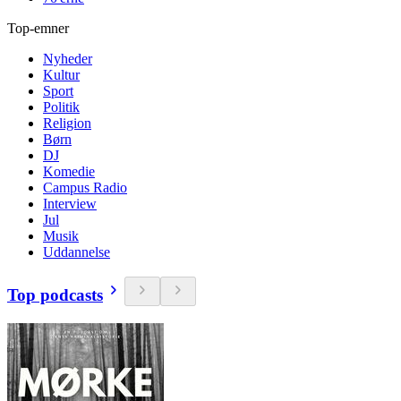
Top-emner
Nyheder
Kultur
Sport
Politik
Religion
Børn
DJ
Komedie
Campus Radio
Interview
Jul
Musik
Uddannelse
Top podcasts