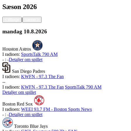
Sæson
2026
|
<
tilbage
næste
>
mandag
10.8.2026
Houston Astros
I radioen:
SportsTalk 790 AM
-
:
-
Detaljer om spillet
San Diego Padres
I radioen:
KWFN - 97.3 The Fan
-
-
I radioen:
KWFN - 97.3 The Fan
SportsTalk 790 AM
Detaljer om spillet
Boston Red Sox
I radioen:
WEEI 93.7 FM - Boston Sports News
-
:
-
Detaljer om spillet
Toronto Blue Jays