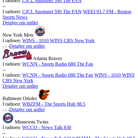
I radioen:
CJCL Sportsnet 590 The FAN
-
-
I radioen:
CJCL Sportsnet 590 The FAN
WEEI 93.7 FM - Boston
Sports News
Detaljer om spillet
New York Mets
I radioen:
WINS - 1010 WINS CBS New York
-
:
-
Detaljer om spillet
Atlanta Braves
I radioen:
WCNN - Sports Radio 680 The Fan
-
-
I radioen:
WCNN - Sports Radio 680 The Fan
WINS - 1010 WINS
CBS New York
Detaljer om spillet
Baltimore Orioles
I radioen:
WBZFM - The Sports Hub 98.5
-
:
-
Detaljer om spillet
Minnesota Twins
I radioen:
WCCO - News Talk 830
-
-