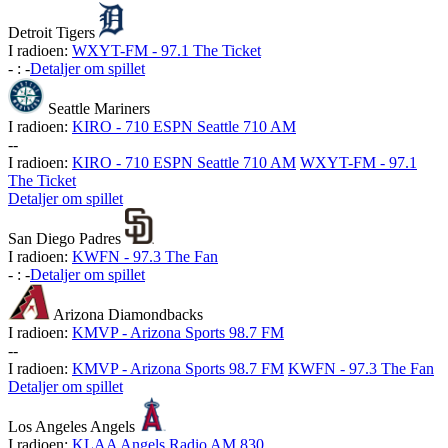
Detroit Tigers
I radioen:
WXYT-FM - 97.1 The Ticket
-
:
-
Detaljer om spillet
Seattle Mariners
I radioen:
KIRO - 710 ESPN Seattle 710 AM
-
-
I radioen:
KIRO - 710 ESPN Seattle 710 AM
WXYT-FM - 97.1
The Ticket
Detaljer om spillet
San Diego Padres
I radioen:
KWFN - 97.3 The Fan
-
:
-
Detaljer om spillet
Arizona Diamondbacks
I radioen:
KMVP - Arizona Sports 98.7 FM
-
-
I radioen:
KMVP - Arizona Sports 98.7 FM
KWFN - 97.3 The Fan
Detaljer om spillet
Los Angeles Angels
I radioen:
KLAA Angels Radio AM 830