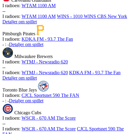
Cleveland Guardians
I radioen:
WTAM 1100 AM
-
-
I radioen:
WTAM 1100 AM
WINS - 1010 WINS CBS New York
Detaljer om spillet
Pittsburgh Pirates
I radioen:
KDKA FM - 93.7 The Fan
-
:
-
Detaljer om spillet
Milwaukee Brewers
I radioen:
WTMJ - Newsradio 620
-
-
I radioen:
WTMJ - Newsradio 620
KDKA FM - 93.7 The Fan
Detaljer om spillet
Toronto Blue Jays
I radioen:
CJCL Sportsnet 590 The FAN
-
:
-
Detaljer om spillet
Chicago Cubs
I radioen:
WSCR - 670 AM The Score
-
-
I radioen:
WSCR - 670 AM The Score
CJCL Sportsnet 590 The