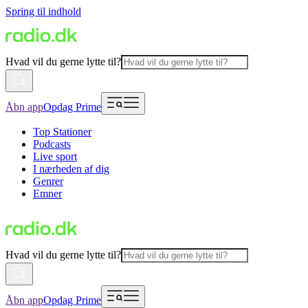
Spring til indhold
Hvad vil du gerne lytte til?
Åbn app
Opdag Prime
Top Stationer
Podcasts
Live sport
I nærheden af dig
Genrer
Emner
Hvad vil du gerne lytte til?
Åbn app
Opdag Prime