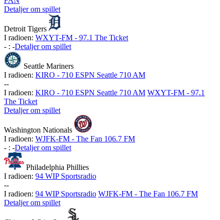
FAN
Detaljer om spillet
Detroit Tigers
I radioen:
WXYT-FM - 97.1 The Ticket
-
:
-
Detaljer om spillet
Seattle Mariners
I radioen:
KIRO - 710 ESPN Seattle 710 AM
-
-
I radioen:
KIRO - 710 ESPN Seattle 710 AM
WXYT-FM - 97.1
The Ticket
Detaljer om spillet
Washington Nationals
I radioen:
WJFK-FM - The Fan 106.7 FM
-
:
-
Detaljer om spillet
Philadelphia Phillies
I radioen:
94 WIP Sportsradio
-
-
I radioen:
94 WIP Sportsradio
WJFK-FM - The Fan 106.7 FM
Detaljer om spillet