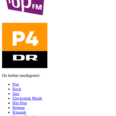
De bedste musikgenrer
Pop
Rock
Jazz
Electronisk Musik
Hip Hop
Reggae
Klassisk