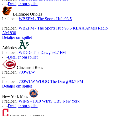
-
:
-
Detaljer om spillet
Baltimore Orioles
I radioen:
WBZFM - The Sports Hub 98.5
-
-
I radioen:
WBZFM - The Sports Hub 98.5
KLAA Angels Radio
AM 830
Detaljer om spillet
Athletics
I radioen:
WDGG The Dawg 93.7 FM
-
:
-
Detaljer om spillet
Cincinnati Reds
I radioen:
700WLW
-
-
I radioen:
700WLW
WDGG The Dawg 93.7 FM
Detaljer om spillet
New York Mets
I radioen:
WINS - 1010 WINS CBS New York
-
:
-
Detaljer om spillet