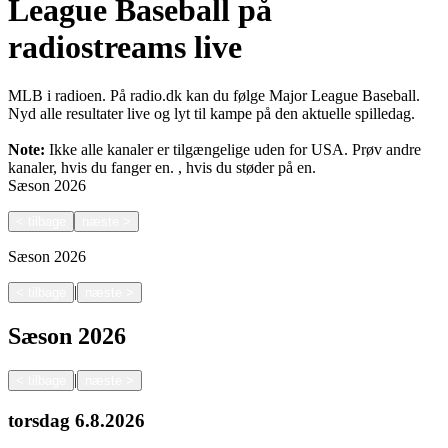
League Baseball på
radiostreams live
MLB i radioen. På radio.dk kan du følge Major League Baseball.
Nyd alle resultater live og lyt til kampe på den aktuelle spilledag.
Note:
Ikke alle kanaler er tilgængelige uden for USA. Prøv andre
kanaler, hvis du fanger en.
, hvis du støder på en.
Sæson
2026
<
tilbage
næste
>
Sæson
2026
|
<
tilbage
næste
>
Sæson
2026
|
<
tilbage
næste
>
torsdag
6.8.2026