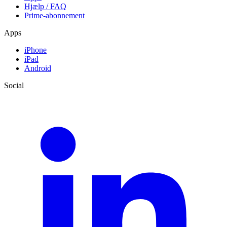
Hjælp / FAQ
Prime-abonnement
Apps
iPhone
iPad
Android
Social