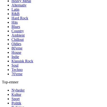
Heavy Metal
Alternativ
Latin
R&B
Hard Rock
Hits
Blues
Country
Ambient
Chillout
Oldies
80'erne
House
Indie
Klassisk Rock
Soul
Techno
70'erne
Top-emner
Nyheder
Kultur
Sport
Politik