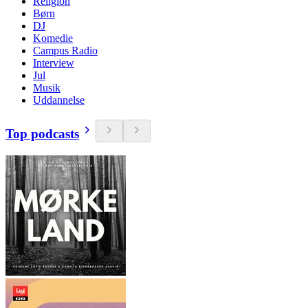
Religion
Børn
DJ
Komedie
Campus Radio
Interview
Jul
Musik
Uddannelse
Top podcasts