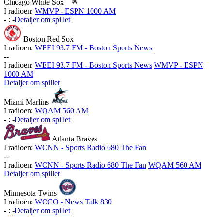
Chicago White Sox
I radioen:
WMVP - ESPN 1000 AM
-
:
-
Detaljer om spillet
Boston Red Sox
I radioen:
WEEI 93.7 FM - Boston Sports News
-
-
I radioen:
WEEI 93.7 FM - Boston Sports News
WMVP - ESPN
1000 AM
Detaljer om spillet
Miami Marlins
I radioen:
WQAM 560 AM
-
:
-
Detaljer om spillet
Atlanta Braves
I radioen:
WCNN - Sports Radio 680 The Fan
-
-
I radioen:
WCNN - Sports Radio 680 The Fan
WQAM 560 AM
Detaljer om spillet
Minnesota Twins
I radioen:
WCCO - News Talk 830
-
:
-
Detaljer om spillet