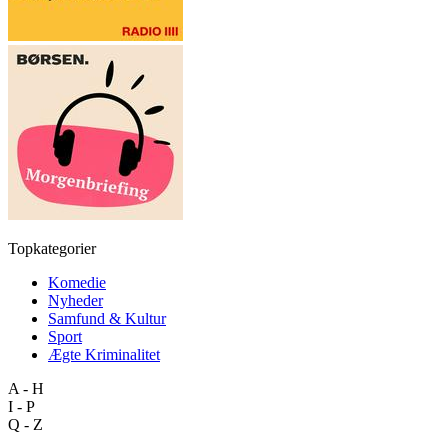
Topkategorier
Komedie
Nyheder
Samfund & Kultur
Sport
Ægte Kriminalitet
A - H
I - P
Q - Z