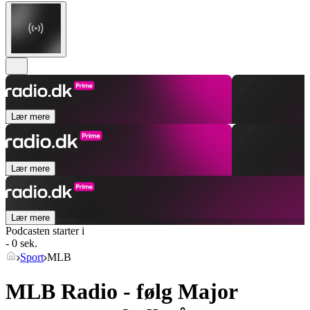
Lær mere
Lær mere
Lær mere
Podcasten starter i
- 0 sek.
Sport
MLB
MLB Radio - følg Major