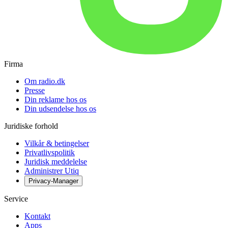
Firma
Om radio.dk
Presse
Din reklame hos os
Din udsendelse hos os
Juridiske forhold
Vilkår & betingelser
Privatlivspolitik
Juridisk meddelelse
Administrer Utiq
Privacy-Manager
Service
Kontakt
Apps