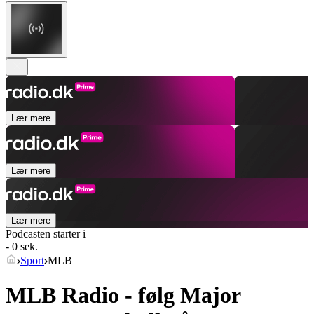
Lær mere
Lær mere
Lær mere
Podcasten starter i
- 0 sek.
Sport
MLB
MLB Radio - følg Major