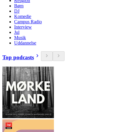
Religion
Børn
DJ
Komedie
Campus Radio
Interview
Jul
Musik
Uddannelse
Top podcasts