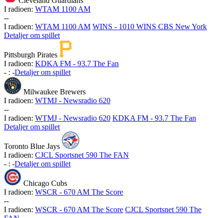
Cleveland Guardians
I radioen:
WTAM 1100 AM
-
-
I radioen:
WTAM 1100 AM
WINS - 1010 WINS CBS New York
Detaljer om spillet
Pittsburgh Pirates
I radioen:
KDKA FM - 93.7 The Fan
-
:
-
Detaljer om spillet
Milwaukee Brewers
I radioen:
WTMJ - Newsradio 620
-
-
I radioen:
WTMJ - Newsradio 620
KDKA FM - 93.7 The Fan
Detaljer om spillet
Toronto Blue Jays
I radioen:
CJCL Sportsnet 590 The FAN
-
:
-
Detaljer om spillet
Chicago Cubs
I radioen:
WSCR - 670 AM The Score
-
-
I radioen:
WSCR - 670 AM The Score
CJCL Sportsnet 590 The