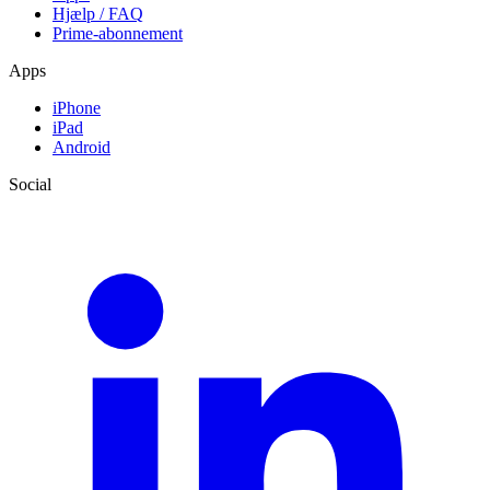
Hjælp / FAQ
Prime-abonnement
Apps
iPhone
iPad
Android
Social