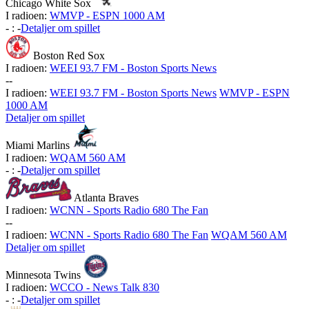
Chicago White Sox
I radioen:
WMVP - ESPN 1000 AM
-
:
-
Detaljer om spillet
Boston Red Sox
I radioen:
WEEI 93.7 FM - Boston Sports News
-
-
I radioen:
WEEI 93.7 FM - Boston Sports News
WMVP - ESPN
1000 AM
Detaljer om spillet
Miami Marlins
I radioen:
WQAM 560 AM
-
:
-
Detaljer om spillet
Atlanta Braves
I radioen:
WCNN - Sports Radio 680 The Fan
-
-
I radioen:
WCNN - Sports Radio 680 The Fan
WQAM 560 AM
Detaljer om spillet
Minnesota Twins
I radioen:
WCCO - News Talk 830
-
:
-
Detaljer om spillet