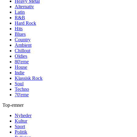
Heavy Metal
Alternativ
Latin
R&B
Hard Rock
Hits
Blues
Country
Ambient
Chillout
Oldies
80'erne
House
Indie
Klassisk Rock
Soul
Techno
70'erne
Top-emner
Nyheder
Kultur
Sport
Politik