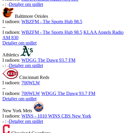
-
:
-
Detaljer om spillet
Baltimore Orioles
I radioen:
WBZFM - The Sports Hub 98.5
-
-
I radioen:
WBZFM - The Sports Hub 98.5
KLAA Angels Radio
AM 830
Detaljer om spillet
Athletics
I radioen:
WDGG The Dawg 93.7 FM
-
:
-
Detaljer om spillet
Cincinnati Reds
I radioen:
700WLW
-
-
I radioen:
700WLW
WDGG The Dawg 93.7 FM
Detaljer om spillet
New York Mets
I radioen:
WINS - 1010 WINS CBS New York
-
:
-
Detaljer om spillet