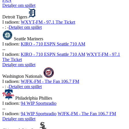
FAN
Detaljer om spillet
Detroit Tigers
I radioen:
WXYT-FM - 97.1 The Ticket
-
:
-
Detaljer om spillet
Seattle Mariners
I radioen:
KIRO - 710 ESPN Seattle 710 AM
-
-
I radioen:
KIRO - 710 ESPN Seattle 710 AM
WXYT-FM - 97.1
The Ticket
Detaljer om spillet
Washington Nationals
I radioen:
WJFK-FM - The Fan 106.7 FM
-
:
-
Detaljer om spillet
Philadelphia Phillies
I radioen:
94 WIP Sportsradio
-
-
I radioen:
94 WIP Sportsradio
WJFK-FM - The Fan 106.7 FM
Detaljer om spillet