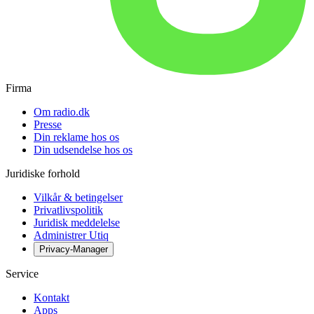
Firma
Om radio.dk
Presse
Din reklame hos os
Din udsendelse hos os
Juridiske forhold
Vilkår & betingelser
Privatlivspolitik
Juridisk meddelelse
Administrer Utiq
Privacy-Manager
Service
Kontakt
Apps