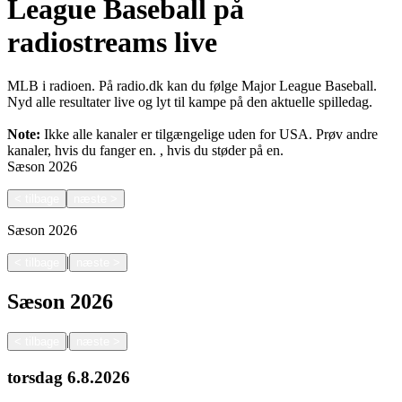
League Baseball på
radiostreams live
MLB i radioen. På radio.dk kan du følge Major League Baseball.
Nyd alle resultater live og lyt til kampe på den aktuelle spilledag.
Note:
Ikke alle kanaler er tilgængelige uden for USA. Prøv andre
kanaler, hvis du fanger en.
, hvis du støder på en.
Sæson
2026
<
tilbage
næste
>
Sæson
2026
|
<
tilbage
næste
>
Sæson
2026
|
<
tilbage
næste
>
torsdag
6.8.2026