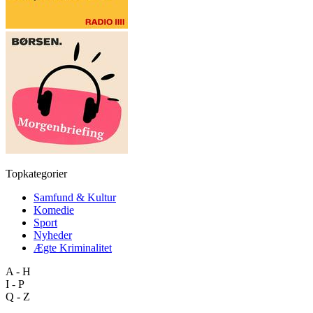
Topkategorier
Samfund & Kultur
Komedie
Sport
Nyheder
Ægte Kriminalitet
A - H
I - P
Q - Z