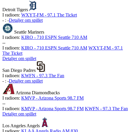
Detroit Tigers
I radioen:
WXYT-FM - 97.1 The Ticket
-
:
-
Detaljer om spillet
Seattle Mariners
I radioen:
KIRO - 710 ESPN Seattle 710 AM
-
-
I radioen:
KIRO - 710 ESPN Seattle 710 AM
WXYT-FM - 97.1
The Ticket
Detaljer om spillet
San Diego Padres
I radioen:
KWFN - 97.3 The Fan
-
:
-
Detaljer om spillet
Arizona Diamondbacks
I radioen:
KMVP - Arizona Sports 98.7 FM
-
-
I radioen:
KMVP - Arizona Sports 98.7 FM
KWFN - 97.3 The Fan
Detaljer om spillet
Los Angeles Angels
I radioen:
KLAA Angels Radio AM 830