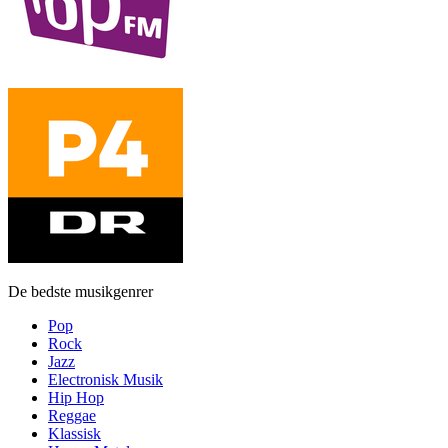
De bedste musikgenrer
Pop
Rock
Jazz
Electronisk Musik
Hip Hop
Reggae
Klassisk