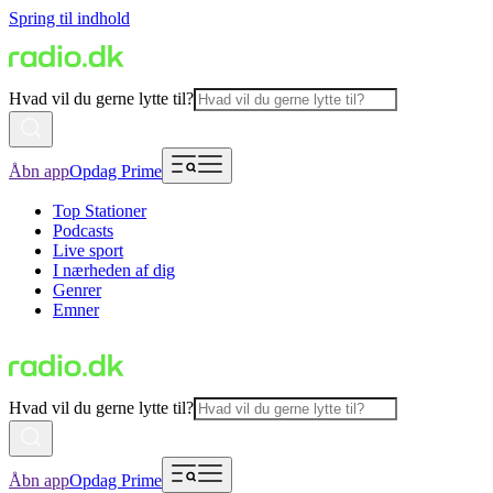
Spring til indhold
Hvad vil du gerne lytte til?
Åbn app
Opdag Prime
Top Stationer
Podcasts
Live sport
I nærheden af dig
Genrer
Emner
Hvad vil du gerne lytte til?
Åbn app
Opdag Prime