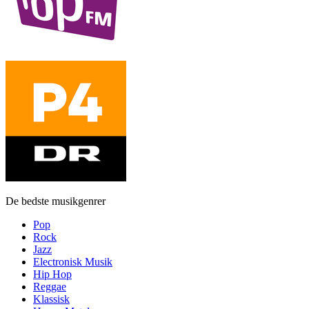
De bedste musikgenrer
Pop
Rock
Jazz
Electronisk Musik
Hip Hop
Reggae
Klassisk