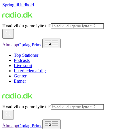
Spring til indhold
Hvad vil du gerne lytte til?
Åbn app
Opdag Prime
Top Stationer
Podcasts
Live sport
I nærheden af dig
Genrer
Emner
Hvad vil du gerne lytte til?
Åbn app
Opdag Prime