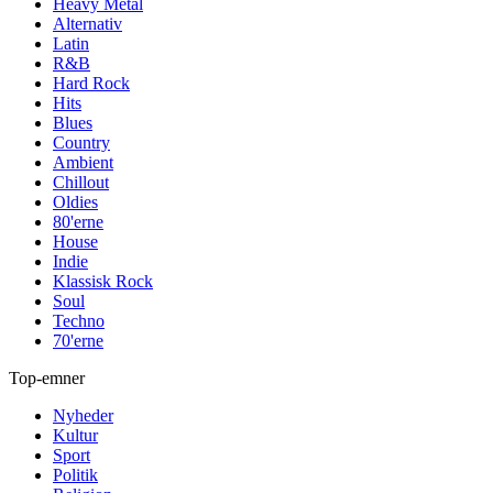
Heavy Metal
Alternativ
Latin
R&B
Hard Rock
Hits
Blues
Country
Ambient
Chillout
Oldies
80'erne
House
Indie
Klassisk Rock
Soul
Techno
70'erne
Top-emner
Nyheder
Kultur
Sport
Politik