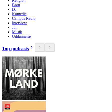
Religion
Børn
DJ
Komedie
Campus Radio
Interview
Jul
Musik
Uddannelse
Top podcasts