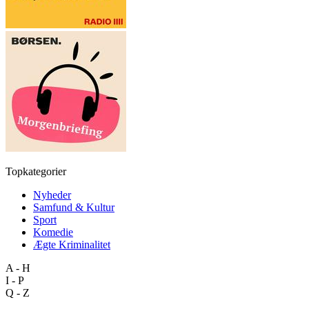
Topkategorier
Nyheder
Samfund & Kultur
Sport
Komedie
Ægte Kriminalitet
A - H
I - P
Q - Z